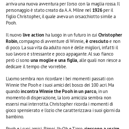
arriva una nuova avventura per l’orso con la maglia rossa. Il
personaggio è stato creato da A. A. Milne nel
1926
per il
figlio Christopher, il quale aveva un orsacchiotto simile a
Pooh.
Il nuovo
live action
ha luogo in un futuro in cui
Christopher
Robin
, compagno di avventure di Winnie,
è cresciuto
e non
di poco. La sua vita da adulto non è delle migliori, infatti il
suo lavoro è stressante e poco appagante. Al suo fianco
però ci sono
una moglie e una figlia
, alle quali non riesce a
dedicare il tempo che vorrebbe.
L’uomo sembra non ricordare i bei momenti passati con
Winnie the Pooh e i suoi amici del bosco dei 100 acri. Ma
quando
incontra Winnie the Pooh in un parco
, in un
momento di disperazione, la loro amicizia sembra non
essersi mai interrotta. Christopher ricorda i momenti di
gioco spensierato e l’ozio che caratterizzava i suoi giorni da
bambino.
Pooh e i suoi amici, Pimpi, Ih-Oh e Tigro,
riescono a uscire