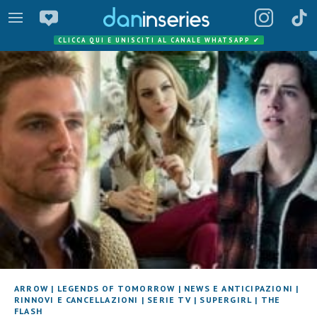
CLICCA QUI E UNISCITI AL CANALE WHATSAPP
✔
ARROW
|
LEGENDS OF TOMORROW
|
NEWS E ANTICIPAZIONI
|
RINNOVI E CANCELLAZIONI
|
SERIE TV
|
SUPERGIRL
|
THE
FLASH