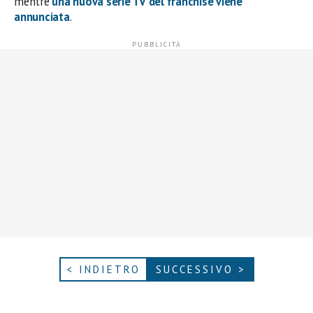
mentre
una nuova serie TV del franchise viene
annunciata
.
< INDIETRO
SUCCESSIVO >