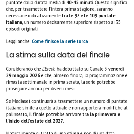
puntate dalla durata media di
40-45 minuti
. Questo significa
che, per trasmettere l’intera prima stagione, saranno
necessarie indicativamente
tra le 97 e le 109 puntate
italiane
, un numero decisamente superiore rispetto ai 35
episodi originali.
Leggi anche:
Come finisce la serie turca
La stima sulla data del finale
Considerando che
L’Erede
ha debuttato su Canale 5
venerdì
29 maggio 2026
e che, almeno finora, la programmazione è
rimasta settimanale in prima serata, la serie potrebbe
proseguire ancora per diversi mesi.
Se Mediaset continuerà a trasmettere un numero di puntate
italiane simile a quello attuale e non apporterà modifiche al
palinsesto, il finale potrebbe arrivare
tra la primavera e
l’inizio dell’estate del 2027
.
Naturalmente si tratta di una
stima
e non di una data