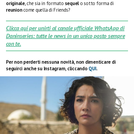
originale
, che sia in formato
sequel
o sotto forma di
reunion
come quella di Friends?
Clicca qui per unirti al canale ufficiale WhatsApp di
Daninseries: tutte le news in un unico posto sempre
con te.
Per non perderti nessuna novità, non dimenticare di
seguirci anche su Instagram, cliccando
QUI
.