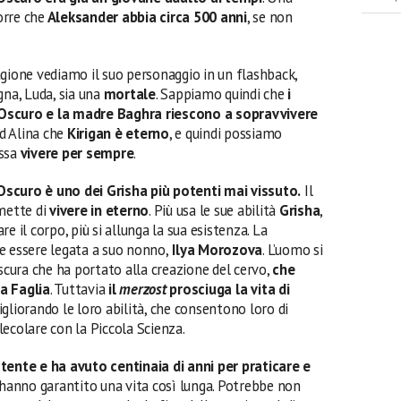
orre che
Aleksander abbia circa 500 anni
, se non
agione vediamo il suo personaggio in un flashback,
gna, Luda, sia una
mortale
. Sappiamo quindi che
i
’Oscuro e la madre Baghra riescono a sopravvivere
ad Alina che
Kirigan è eterno
, e quindi possiamo
ssa
vivere per sempre
.
Oscuro è uno dei Grisha più potenti mai vissuto.
Il
mette di
vivere in eterno
. Più usa le sue abilità
Grisha
,
e il corpo, più si allunga la sua esistenza. La
 essere legata a suo nonno,
Ilya Morozova
. L’uomo si
oscura che ha portato alla creazione del cervo,
che
a Faglia
. Tuttavia
il
merzost
prosciuga la vita di
igliorando le loro abilità, che consentono loro di
ecolare con la Piccola Scienza.
nte e ha avuto centinaia di anni per praticare e
i hanno garantito una vita così lunga. Potrebbe non