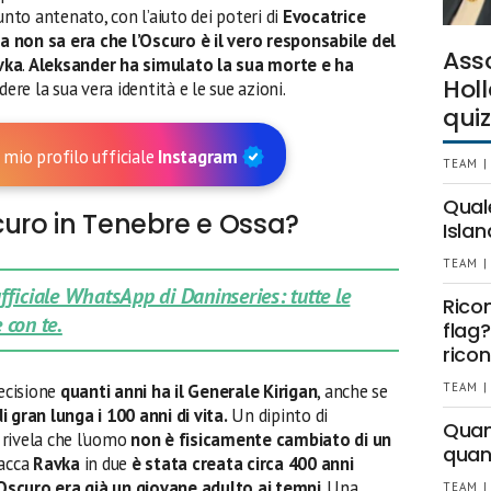
unto antenato, con l’aiuto dei poteri di
Evocatrice
na non sa era che l’Oscuro è il vero responsabile del
Ass
vka
.
Aleksander ha simulato la sua morte e ha
Holl
dere la sua vera identità e le sue azioni.
quiz
 mio profilo ufficiale
Instagram
TEAM |
Qual
curo in Tenebre e Ossa?
Islan
TEAM |
 ufficiale WhatsApp di Daninseries: tutte le
Rico
 con te.
flag?
ricon
ecisione
quanti anni ha il Generale Kirigan
, anche se
TEAM |
 gran lunga i 100 anni di vita.
Un dipinto di
Quant
a
rivela che l’uomo
non è fisicamente cambiato di un
quan
pacca
Ravka
in due
è stata creata circa 400 anni
Oscuro era già un giovane adulto ai tempi
. Una
TEAM |