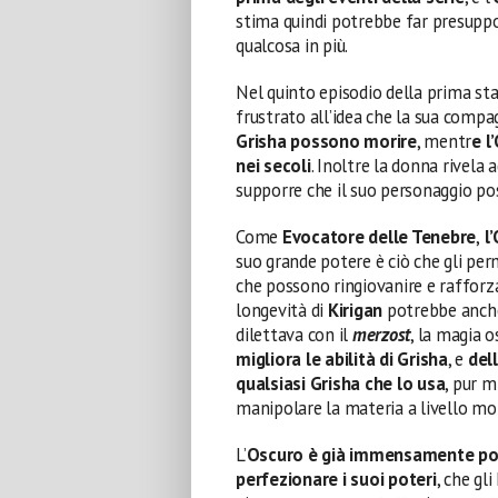
stima quindi potrebbe far presupp
qualcosa in più.
Nel quinto episodio della prima st
frustrato all’idea che la sua compa
Grisha possono morire
, mentr
e l
nei secoli
. Inoltre la donna rivela 
supporre che il suo personaggio po
Come
Evocatore delle Tenebre
,
l’
suo grande potere è ciò che gli per
che possono ringiovanire e rafforzar
longevità di
Kirigan
potrebbe anche
dilettava con il
merzost
, la magia 
migliora le abilità di Grisha
, e
dell
qualsiasi Grisha che lo usa
, pur m
manipolare la materia a livello mol
L’
Oscuro è già immensamente pote
perfezionare i suoi poteri
, che gl