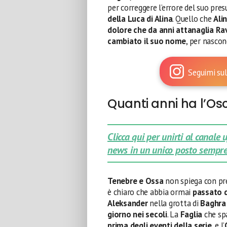
per correggere l’errore del suo pres
della Luca di Alina
. Quello che
Ali
dolore che da anni attanaglia Ra
cambiato il suo nome
, per nascon
Seguimi sul
Quanti anni ha l’Os
Clicca qui per unirti al canale
news in un unico posto sempre
Tenebre e Ossa
non spiega con pr
è chiaro che abbia ormai
passato di
Aleksander
nella grotta di
Baghr
giorno nei secoli
. La
Faglia
che s
prima degli eventi della serie
, e l’