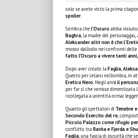
solo se avete visto la prima stagio
spoiler
.
Sembra che
l’Oscuro
abbia vissuto
Baghra
, la madre del personaggio, 
Aleksander altri non è che l’Eret
mosso dall’odio nei confronti delle
fatto l’Oscuro a vivere tanti anni
Dopo aver creato la
Faglia
,
Aleks
Questo per celarsi nell’ombra, in at
Eretico Nero
. Negli ann
i il perso
per far sì che venisse dimenticata l
ricollegata a un’entità ormai leggen
Quanto gli spettatori di
Tenebre e
Secondo Esercito del re
, compost
Piccolo Palazzo come rifugio per
conflitto tra
Ravka e Fjerda
e Shu
Faglia
, una fascia di oscurità che s