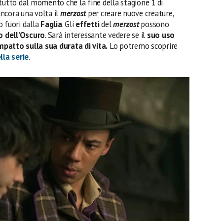
tutto dal momento che la fine della stagione 1 di
ancora una volta il
merzost
per creare nuove creature,
o fuori dalla
Faglia
. Gli
effetti
del
merzost
possono
so dell’Oscuro
. Sarà interessante vedere se il
suo uso
patto sulla sua durata di vita.
Lo potremo scoprire
lla serie
.