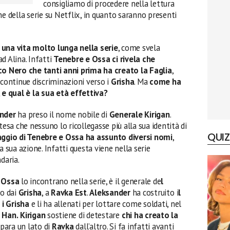
consigliamo di procedere nella lettura
ne della serie su Netflix, in quanto saranno presenti
una vita molto lunga nella serie
, come svela
ad Alina. Infatti
Tenebre e Ossa ci rivela che
ico Nero che tanti anni prima ha creato la Faglia
,
 continue discriminazioni verso i
Grisha
. Ma
come ha
, e qual è la sua età effettiva?
ander
ha preso il nome nobile di
Generale Kirigan
.
tesa che nessuno lo ricollegasse più alla sua identità di
QUIZ
naggio di Tenebre e Ossa ha assunto diversi nomi
,
a sua azione. Infatti questa viene nella serie
daria.
 Ossa
lo incontrano nella serie, è il generale de
l
o dai
Grisha
, a
Ravka Est
.
Aleksander
ha costruito i
l
 i Grisha
e li ha allenati per lottare come soldati, nel
 Han.
Kirigan
sostiene di detestare
chi ha creato la
epara un lato di
Ravka
dall’altro. Si fa infatti avanti