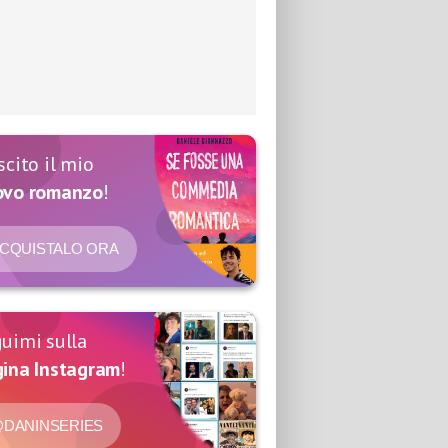
scito il mio
ovo romanzo
!
CQUISTALO ORA
uimi sulla
ina Instagram
!
DANINSERIES