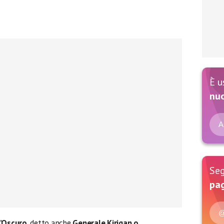
È u
nu
A
Seg
pag
@
l’Oscuro
, detto anche
Generale Kirigan o