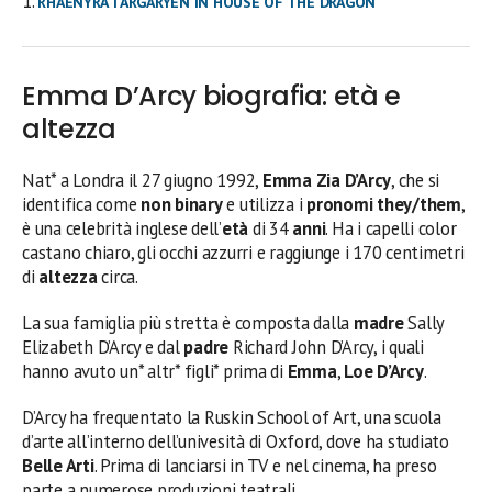
RHAENYRA TARGARYEN IN HOUSE OF THE DRAGON
Emma D’Arcy biografia: età e
altezza
Nat* a Londra il 27 giugno 1992,
Emma Zia D’Arcy
, che si
identifica come
non binary
e utilizza i
pronomi they/them
,
è una celebrità inglese dell’
età
di 34
anni
. Ha i capelli color
castano chiaro, gli occhi azzurri e raggiunge i 170 centimetri
di
altezza
circa.
La sua famiglia più stretta è composta dalla
madre
Sally
Elizabeth D’Arcy e dal
padre
Richard John D’Arcy, i quali
hanno avuto un* altr* figli* prima di
Emma
,
Loe D’Arcy
.
D’Arcy ha frequentato la Ruskin School of Art, una scuola
d’arte all’interno dell’univesità di Oxford, dove ha studiato
Belle Arti
. Prima di lanciarsi in TV e nel cinema, ha preso
parte a numerose produzioni teatrali.