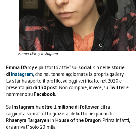
Emma D’Arcy Instagram
Emma D’Arcy
è piuttosto attiv* sui
social
, sia nelle
storie
di
Instagram
, che nel tenere aggiornata la propria gallery.
La star ha aperto il profilo, ad oggi verificato, nel 2020 e
presenta
più di 130 post
. Non compare, invece, su
Twitter
e
nemmeno su
Facebook
.
Su
Instagram
ha
oltre 1 milione di follower
, cifra
raggiunta soprattutto grazie
al debutto nei panni di
Rhaenyra Targaryen
in
House of the Dragon
. Prima infatti,
era arrivat* solo 20 mila.