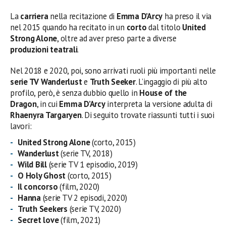
La
carriera
nella recitazione di
Emma D’Arcy
ha preso il via
nel 2015 quando ha recitato in un
corto
dal titolo
United
Strong Alone
, oltre ad aver preso parte a diverse
produzioni teatrali
.
Nel 2018 e 2020, poi, sono arrivati ruoli più importanti nelle
serie TV Wanderlust
e
Truth Seeker
. L’ingaggio di più alto
profilo, però, è senza dubbio quello in
House of the
Dragon
, in cui
Emma
D’Arcy
interpreta la versione adulta di
Rhaenyra
Targaryen
. Di seguito trovate riassunti tutti i suoi
lavori:
United Strong Alone
(corto, 2015)
Wanderlust
(serie TV, 2018)
Wild Bill
(serie TV 1 episodio, 2019)
O Holy Ghost
(corto, 2015)
Il concorso
(film, 2020)
Hanna
(serie TV 2 episodi, 2020)
Truth Seekers
(serie TV, 2020)
Secret love
(film, 2021)