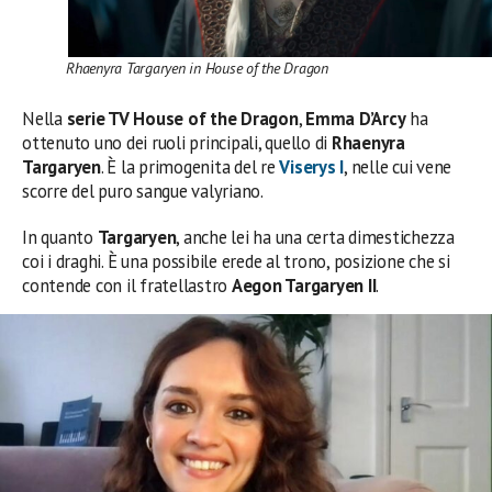
Rhaenyra Targaryen in House of the Dragon
Nella
serie TV House of the Dragon
,
Emma D’Arcy
ha
ottenuto uno dei ruoli principali, quello di
Rhaenyra
Targaryen
. È la primogenita del re
Viserys I
, nelle cui vene
scorre del puro sangue valyriano.
In quanto
Targaryen
, anche lei ha una certa dimestichezza
coi i draghi. È una possibile erede al trono, posizione che si
contende con il fratellastro
Aegon Targaryen II
.