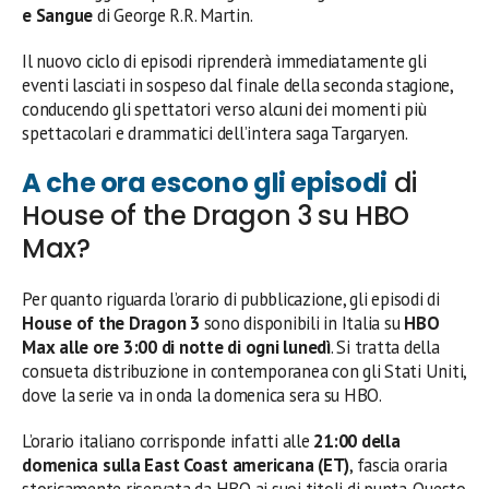
e Sangue
di George R.R. Martin.
Il nuovo ciclo di episodi riprenderà immediatamente gli
eventi lasciati in sospeso dal finale della seconda stagione,
conducendo gli spettatori verso alcuni dei momenti più
spettacolari e drammatici dell’intera saga Targaryen.
A che ora escono gli episodi
di
House of the Dragon 3 su HBO
Max?
Per quanto riguarda l’orario di pubblicazione, gli episodi di
House of the Dragon 3
sono disponibili in Italia su
HBO
Max alle ore 3:00 di notte di ogni lunedì
. Si tratta della
consueta distribuzione in contemporanea con gli Stati Uniti,
dove la serie va in onda la domenica sera su HBO.
L’orario italiano corrisponde infatti alle
21:00 della
domenica sulla East Coast americana (ET)
, fascia oraria
storicamente riservata da HBO ai suoi titoli di punta. Questo