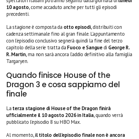
spettatori italiani potranno seguirlo dalla giornata di
lunedì
10 agosto
, come accaduto anche per tutti gli episodi
precedenti.
La stagione è composta da
otto episodi
, distribuiti con
cadenza settimanale fino al gran finale. L’appuntamento
con l’episodio conclusivo segnerà quindi la fine del terzo
capitolo della serie tratta da
Fuoco e Sangue
di
George R.
R. Martin
, ma non sarà ancora l’addio definitivo alla famiglia
Targaryen.
Quando finisce House of the
Dragon 3 e cosa sappiamo del
finale
La
terza stagione di House of the Dragon finirà
ufficialmente il 10 agosto 2026 in Italia
, quando verrà
pubblicato l’episodio 8 su HBO Max.
Al momento,
il titolo dell’episodio finale non è ancora