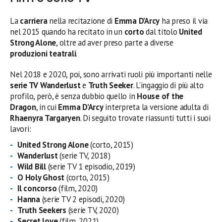
La
carriera
nella recitazione di
Emma D’Arcy
ha preso il via
nel 2015 quando ha recitato in un
corto
dal titolo
United
Strong Alone
, oltre ad aver preso parte a diverse
produzioni teatrali
.
Nel 2018 e 2020, poi, sono arrivati ruoli più importanti nelle
serie TV Wanderlust
e
Truth Seeker
. L’ingaggio di più alto
profilo, però, è senza dubbio quello in
House of the
Dragon
, in cui
Emma
D’Arcy
interpreta la versione adulta di
Rhaenyra
Targaryen
. Di seguito trovate riassunti tutti i suoi
lavori:
United Strong Alone
(corto, 2015)
Wanderlust
(serie TV, 2018)
Wild Bill
(serie TV 1 episodio, 2019)
O Holy Ghost
(corto, 2015)
Il concorso
(film, 2020)
Hanna
(serie TV 2 episodi, 2020)
Truth Seekers
(serie TV, 2020)
Secret love
(film, 2021)