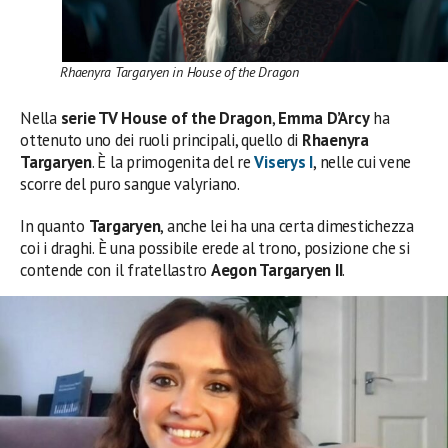
Rhaenyra Targaryen in House of the Dragon
Nella
serie TV House of the Dragon
,
Emma D’Arcy
ha
ottenuto uno dei ruoli principali, quello di
Rhaenyra
Targaryen
. È la primogenita del re
Viserys I
, nelle cui vene
scorre del puro sangue valyriano.
In quanto
Targaryen
, anche lei ha una certa dimestichezza
coi i draghi. È una possibile erede al trono, posizione che si
contende con il fratellastro
Aegon Targaryen II
.