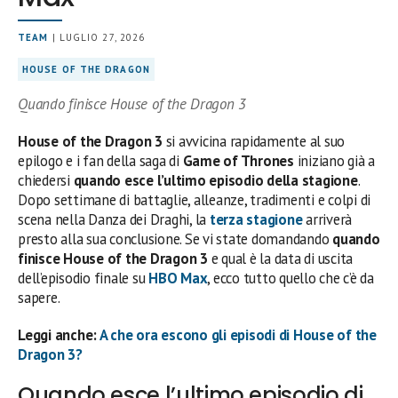
TEAM
| LUGLIO 27, 2026
HOUSE OF THE DRAGON
Quando finisce House of the Dragon 3
House of the Dragon 3
si avvicina rapidamente al suo
epilogo e i fan della saga di
Game of Thrones
iniziano già a
chiedersi
quando esce l’ultimo episodio della stagione
.
Dopo settimane di battaglie, alleanze, tradimenti e colpi di
scena nella Danza dei Draghi, la
terza stagione
arriverà
presto alla sua conclusione. Se vi state domandando
quando
finisce House of the Dragon 3
e qual è la data di uscita
dell’episodio finale su
HBO Max
, ecco tutto quello che c’è da
sapere.
Leggi anche:
A che ora escono gli episodi di House of the
Dragon 3?
Quando esce l’ultimo episodio di