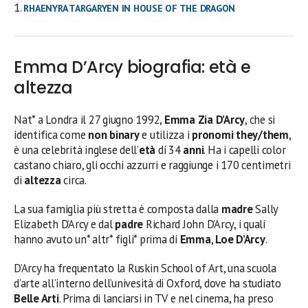
RHAENYRA TARGARYEN IN HOUSE OF THE DRAGON
Emma D’Arcy biografia: età e
altezza
Nat* a Londra il 27 giugno 1992,
Emma Zia D’Arcy
, che si
identifica come
non binary
e utilizza i
pronomi they/them
,
è una celebrità inglese dell’
età
di 34
anni
. Ha i capelli color
castano chiaro, gli occhi azzurri e raggiunge i 170 centimetri
di
altezza
circa.
La sua famiglia più stretta è composta dalla
madre
Sally
Elizabeth D’Arcy e dal
padre
Richard John D’Arcy, i quali
hanno avuto un* altr* figli* prima di
Emma
,
Loe D’Arcy
.
D’Arcy ha frequentato la Ruskin School of Art, una scuola
d’arte all’interno dell’univesità di Oxford, dove ha studiato
Belle Arti
. Prima di lanciarsi in TV e nel cinema, ha preso