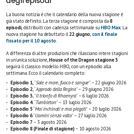
degli episodi
La buona notizia è che il calendario della nuova stagione è
già stato definito. La terza stagione è composta da
8
episodi
, distribuiti con cadenza settimanale su
HBO Max
. La
nuova stagione ha debuttato il
22 giugno
,
con il finale
fissato per il
10 agosto
.
A differenza di altre produzioni che rilasciano intere stagioni
in un’unica soluzione,
House of the Dragon stagione 3
seguirà il classico modello HBO, con un episodio alla
settimana. Ecco il calendario completo:
Episodio 1
, “
Sale e mare, fuoco e sangue
” – 22 giugno 2026
Episodio 2
, “
Approdo della Regina
” – 29 giugno 2026
Episodio 3
, “
Il trionfo di Rhaenyra
” – 6 luglio 2026
Episodio 4
. “
Tumbleton
” – 13 luglio 2026
Episodio 5
“
Mai inchinati e mai piegati
” – 20 luglio 2026
Episodio 6
“
Uomini senza volto
” – 27 luglio 2026
Episodio 7
– 3 agosto 2026
Episodio 8 (Finale di stagione)
– 10 agosto 2026