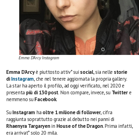
Emma D’Arcy Instagram
Emma D’Arcy
è piuttosto attiv* sui
social
, sia nelle
storie
di
Instagram
, che nel tenere aggiornata la propria gallery.
La star ha aperto il profilo, ad oggi verificato, nel 2020 e
presenta
più di 130 post
. Non compare, invece, su
Twitter
e
nemmeno su
Facebook
.
Su
Instagram
ha
oltre 1 milione di follower
, cifra
raggiunta soprattutto grazie
al debutto nei panni di
Rhaenyra Targaryen
in
House of the Dragon
. Prima infatti,
era arrivat* solo 20 mila.