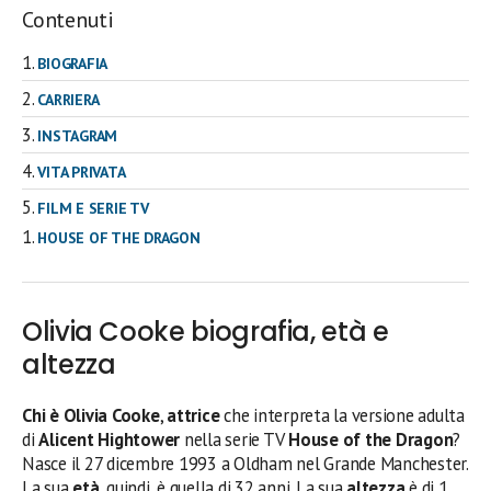
Contenuti
BIOGRAFIA
CARRIERA
INSTAGRAM
VITA PRIVATA
FILM E SERIE TV
HOUSE OF THE DRAGON
Olivia Cooke biografia, età e
altezza
Chi è Olivia Cooke
,
attrice
che interpreta la versione adulta
di
Alicent Hightower
nella serie TV
House of the Dragon
?
Nasce il 27 dicembre 1993 a Oldham nel Grande Manchester.
La sua
età
, quindi, è quella di 32 anni. La sua
altezza
è di 1