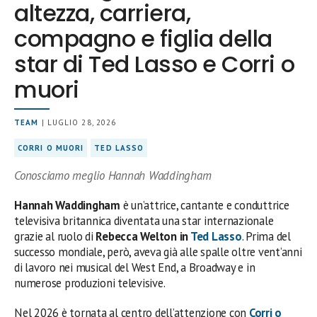
altezza, carriera,
compagno e figlia della
star di Ted Lasso e Corri o
muori
TEAM
| LUGLIO 28, 2026
CORRI O MUORI
TED LASSO
Conosciamo meglio Hannah Waddingham
Hannah Waddingham
è un’attrice, cantante e conduttrice
televisiva britannica diventata una star internazionale
grazie al ruolo di
Rebecca Welton in
Ted Lasso
. Prima del
successo mondiale, però, aveva già alle spalle oltre vent’anni
di lavoro nei musical del West End, a Broadway e in
numerose produzioni televisive.
Nel 2026 è tornata al centro dell’attenzione con
Corri o