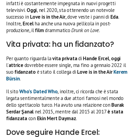
infatti è costantemente impegnata in nuovi progetti
televisivi.
Oggi
, nel 2020, sta ottenendo un notevole
successo in
Love is in the Air
, dove veste i panni di
Eda
.
Inoltre,
Ercel
ha anche una nuova pellicola in post-
produzione, il
film
drammatico
Drunk on Love
.
Vita privata: ha un fidanzato?
Per quanto riguarda la
vita privata
di
Hande Ercel
,
oggi
l’
attrice
dovrebbe essere single, ma fino a gennaio 2022 il
suo
fidanzato
è stato il collega di
Love is in the Air
Kerem
Bürsin
.
Il sito
Who’s Dated Who
, inoltre, ci ricorda che è stata
legata sentimentalmente a due attori famosi nel mondo
dello spettacolo turco. Ha avuto una relazione con
Burak
Serdar Şanal
nel 2015, mentre dal 2015 al 2017
è stata
fidanzata
con
Ekin Mert Daymaz
.
Dove seguire Hande Ercel: