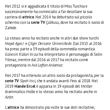
Nel 2012 si è aggiudicata il titolo di Miss Turchia e
successivamente ha cominciato a far decollare la sua
carriera di
attrice
. Nel 2014 ha debuttato sul piccolo
schermo con la
serie TV
Çalikusu
, dove ha recitato il ruolo di
Zahide.
Lo stesso anno ha recitato anche in altri due show turchi
Hayat Agaci
e
Çilgin Dersane Üniversitede
. Dal 2015 al 2016
ha preso parte a 39 episodi della commedia romantica
Günesin Kizlari
in cui ha interpretato il personaggio di Selin
Yilmaz, mentre dal 2016 al 2017 ha recitato come
protagonista in
Ask Laftan Anlamaz
.
Nel 2017 ha ottenuto un altro ruolo da protagonista, per la
serie TV
Siyah Inci
, che è andata avanti fino al 2018. Nel
2019
Hande Ercel
è apparsa in 19 episodi del thriller
drammatico
Halka
e lo stesso anno ha recitato anche in
Azize
.
L’
attrice
ha dimostrato più volte le sue doti recitative,