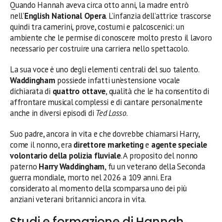
Quando Hannah aveva circa otto anni, la madre entrò
nell’
English National Opera
. L’infanzia dell’attrice trascorse
quindi tra camerini, prove, costumi e palcoscenici: un
ambiente che le permise di conoscere molto presto il lavoro
necessario per costruire una carriera nello spettacolo.
La sua voce è uno degli elementi centrali del suo talento.
Waddingham
possiede infatti un’estensione vocale
dichiarata di
quattro ottave
, qualità che le ha consentito di
affrontare musical complessi e di cantare personalmente
anche in diversi episodi di
Ted Lasso
.
Suo padre, ancora in vita e che dovrebbe chiamarsi Harry,
come il nonno, era
direttore marketing
e
agente speciale
volontario della polizia fluviale
. A proposito del nonno
paterno
Harry Waddingham
, fu un veterano della Seconda
guerra mondiale, morto nel 2026 a 109 anni. Era
considerato al momento della scomparsa uno dei più
anziani veterani britannici ancora in vita.
Studi e formazione di Hannah