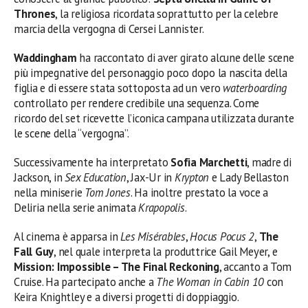
Thrones
, la religiosa ricordata soprattutto per la celebre
marcia della vergogna di Cersei Lannister.
Waddingham
ha raccontato di aver girato alcune delle scene
più impegnative del personaggio poco dopo la nascita della
figlia e di essere stata sottoposta ad un vero
waterboarding
controllato per rendere credibile una sequenza. Come
ricordo del set ricevette l’iconica campana utilizzata durante
le scene della “vergogna”.
Successivamente ha interpretato
Sofia Marchetti
, madre di
Jackson, in
Sex Education
, Jax-Ur in
Krypton
e Lady Bellaston
nella miniserie
Tom Jones
. Ha inoltre prestato la voce a
Deliria nella serie animata
Krapopolis
.
Al cinema è apparsa in
Les Misérables
,
Hocus Pocus 2
,
The
Fall Guy
, nel quale interpreta la produttrice Gail Meyer, e
Mission: Impossible – The Final Reckoning
, accanto a Tom
Cruise. Ha partecipato anche a
The Woman in Cabin 10
con
Keira Knightley e a diversi progetti di doppiaggio.