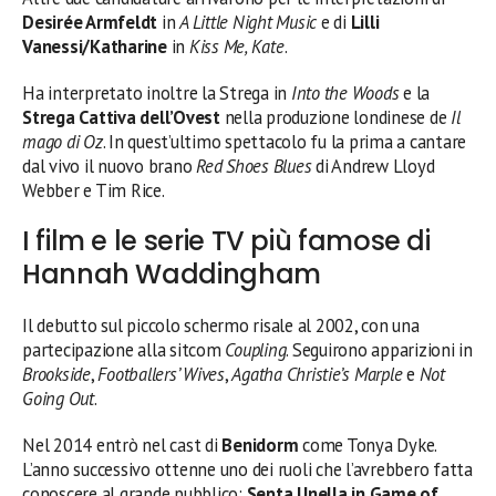
Desirée Armfeldt
in
A Little Night Music
e di
Lilli
Vanessi/Katharine
in
Kiss Me, Kate
.
Ha interpretato inoltre la Strega in
Into the Woods
e la
Strega Cattiva dell’Ovest
nella produzione londinese de
Il
mago di Oz
. In quest’ultimo spettacolo fu la prima a cantare
dal vivo il nuovo brano
Red Shoes Blues
di Andrew Lloyd
Webber e Tim Rice.
I film e le serie TV più famose di
Hannah Waddingham
Il debutto sul piccolo schermo risale al 2002, con una
partecipazione alla sitcom
Coupling
. Seguirono apparizioni in
Brookside
,
Footballers’ Wives
,
Agatha Christie’s Marple
e
Not
Going Out
.
Nel 2014 entrò nel cast di
Benidorm
come Tonya Dyke.
L’anno successivo ottenne uno dei ruoli che l’avrebbero fatta
conoscere al grande pubblico:
Septa Unella in Game of