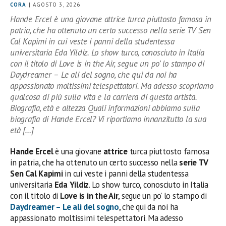
CORA
| AGOSTO 3, 2026
Hande Ercel è una giovane attrice turca piuttosto famosa in
patria, che ha ottenuto un certo successo nella serie TV Sen
Cal Kapimi in cui veste i panni della studentessa
universitaria Eda Yildiz. Lo show turco, conosciuto in Italia
con il titolo di Love is in the Air, segue un po’ lo stampo di
Daydreamer – Le ali del sogno, che qui da noi ha
appassionato moltissimi telespettatori. Ma adesso scopriamo
qualcosa di più sulla vita e la carriera di questa artista.
Biografia, età e altezza Quali informazioni abbiamo sulla
biografia di Hande Ercel? Vi riportiamo innanzitutto la sua
età […]
Hande Ercel
è una giovane
attrice
turca piuttosto famosa
in patria, che ha ottenuto un certo successo nella
serie TV
Sen Cal Kapimi
in cui veste i panni della studentessa
universitaria
Eda Yildiz
. Lo show turco, conosciuto in Italia
con il titolo di
Love is in the Air
, segue un po’ lo stampo di
Daydreamer – Le ali del sogno
, che qui da noi ha
appassionato moltissimi telespettatori. Ma adesso