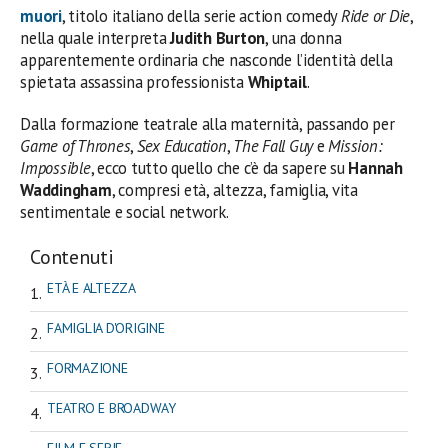
muori
, titolo italiano della serie action comedy
Ride or Die
,
nella quale interpreta
Judith Burton
, una donna
apparentemente ordinaria che nasconde l’identità della
spietata assassina professionista
Whiptail
.
Dalla formazione teatrale alla maternità, passando per
Game of Thrones
,
Sex Education
,
The Fall Guy
e
Mission:
Impossible
, ecco tutto quello che c’è da sapere su
Hannah
Waddingham
, compresi età, altezza, famiglia, vita
sentimentale e social network.
Contenuti
ETÀ E ALTEZZA
FAMIGLIA D'ORIGINE
FORMAZIONE
TEATRO E BROADWAY
FILM E SERIE