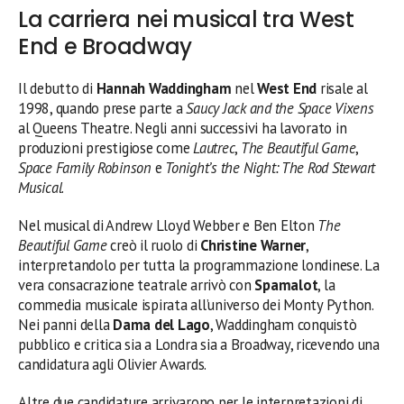
La carriera nei musical tra West
End e Broadway
Il debutto di
Hannah Waddingham
nel
West End
risale al
1998, quando prese parte a
Saucy Jack and the Space Vixens
al Queens Theatre. Negli anni successivi ha lavorato in
produzioni prestigiose come
Lautrec
,
The Beautiful Game
,
Space Family Robinson
e
Tonight’s the Night: The Rod Stewart
Musical
.
Nel musical di Andrew Lloyd Webber e Ben Elton
The
Beautiful Game
creò il ruolo di
Christine Warner
,
interpretandolo per tutta la programmazione londinese. La
vera consacrazione teatrale arrivò con
Spamalot
, la
commedia musicale ispirata all’universo dei Monty Python.
Nei panni della
Dama del Lago
, Waddingham conquistò
pubblico e critica sia a Londra sia a Broadway, ricevendo una
candidatura agli Olivier Awards.
Altre due candidature arrivarono per le interpretazioni di