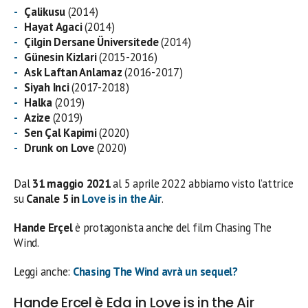
Çalikusu
(2014)
Hayat Agaci
(2014)
Çilgin Dersane Üniversitede
(2014)
Günesin Kizlari
(2015-2016)
Ask Laftan Anlamaz
(2016-2017)
Siyah Inci
(2017-2018)
Halka
(2019)
Azize
(2019)
Sen Çal Kapimi
(2020)
Drunk on Love
(2020)
Dal
31 maggio 2021
al 5 aprile 2022 abbiamo visto l’attrice
su
Canale 5 in
Love is in the Air
.
Hande Erçel
è protagonista anche del film Chasing The
Wind.
Leggi anche:
Chasing The Wind avrà un sequel?
Hande Ercel è Eda in Love is in the Air