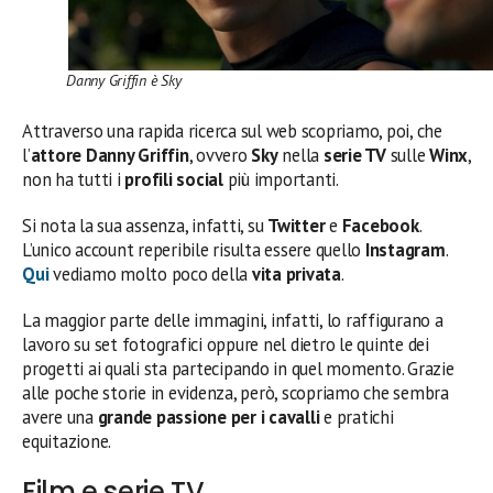
Danny Griffin è Sky
Attraverso una rapida ricerca sul web scopriamo, poi, che
l’
attore
Danny Griffin
, ovvero
Sky
nella
serie TV
sulle
Winx
,
non ha tutti i
profili social
più importanti.
Si nota la sua assenza, infatti, su
Twitter
e
Facebook
.
L’unico account reperibile risulta essere quello
Instagram
.
Qui
vediamo molto poco della
vita privata
.
La maggior parte delle immagini, infatti, lo raffigurano a
lavoro su set fotografici oppure nel dietro le quinte dei
progetti ai quali sta partecipando in quel momento. Grazie
alle poche storie in evidenza, però, scopriamo che sembra
avere una
grande passione per i cavalli
e pratichi
equitazione.
Film e serie TV