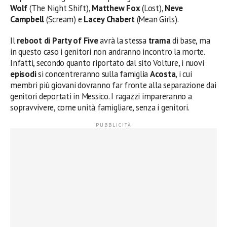
Wolf
(The Night Shift),
Matthew Fox
(Lost),
Neve
Campbell
(Scream) e
Lacey Chabert
(Mean Girls).
Il
reboot di Party of Five
avrà la stessa
trama
di base, ma
in questo caso i genitori non andranno incontro la morte.
Infatti, secondo quanto riportato dal sito Volture, i nuovi
episodi
si concentreranno sulla famiglia
Acosta
, i cui
membri più giovani dovranno far fronte alla separazione dai
genitori deportati in Messico. I ragazzi impareranno a
sopravvivere, come unità famigliare, senza i genitori.