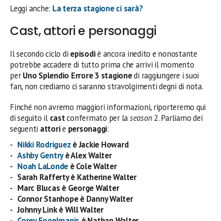
Leggi anche:
La terza stagione ci sarà?
Cast, attori e personaggi
Il secondo ciclo di
episodi
è ancora inedito e nonostante
potrebbe accadere di tutto prima che arrivi il momento
per
Uno Splendio Errore 3 stagione
di raggiungere i suoi
fan, non crediamo ci saranno stravolgimenti degni di nota.
Finché non avremo maggiori informazioni, riporteremo qui
di seguito il
cast
confermato per la
season
2. Parliamo dei
seguenti
attori
e
personaggi
:
Nikki Rodriguez
è Jackie Howard
Ashby Gentry
è Alex Walter
Noah LaLonde
è Cole Walter
Sarah Rafferty è Katherine Walter
Marc Blucas è George Walter
Connor Stanhope è Danny Walter
Johnny Link è Will Walter
Corey Fogelmanis
è Nathan Walter