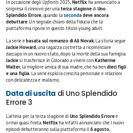
In occasione degli
Upfronts
2025,
Netflix
ha annunciato a
sorpresa il rinnovo per una
terza stagione
di
Uno
Splendido Errore
, quando la
seconda
deve ancora
debuttare
. Un segnale chiaro della fiducia che la
piattaforma ripone in questo titolo young adult.
La serie è
basata sul romanzo di Ali Novak
. La storia segue
Jackie Howard
, una ragazza costretta a ricominciare
daccapo in un nuovo stato, dopo la morte della sua famiglia.
Jackie
si trasferisce in Colorado a vivere con
Katherine
Walter
, la migliore amica di sua madre, che ha ben
dieci figli
e una figlia
. La serie esplora crescita personale e relazioni
con delicatezza e realismo.
Data di uscita
di Uno Splendido
Errore 3
L’attesa per la terza stagione di
Uno Splendido Errore
è
ormai quasi finita.
Netflix
ha infatti annunciato che i nuovi
episodi debutteranno sulla piattaforma il
6 agosto
,