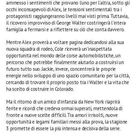
ammesso i sentimenti che provano l’uno per l’altra, sotto gli
occhi inconsapevoli di Alex, le tensioni sentimentali tra i
protagonisti raggiungeranno livelli mai visti prima. Tuttavia,
il ricovero improvviso di George Walter costringerà l’intera
famiglia a fermarsi e a riflettere su ciò che conta davvero.
Mentre Alex proverà a voltare pagina dedicandosi alla sua
nuova squadra di rodeo, Cole riceverà un’inaspettata
opportunità nel mondo delle corse automobilistiche, un
percorso che potrebbe finalmente aiutarlo a costruirsi un
futuro tutto suo. Jackie, invece, concentrerà le proprie
energie nello sviluppo di uno spazio comunitario per la città,
cercando di trovare il proprio posto tra i Walter e la vita che
ha scelto di costruire in Colorado.
Ma il ritorno di un amico d’infanzia da New York riaprirà
ferite e ricordi che credeva ormai superati, mettendola di
fronte a nuove scelte difficili. Tra amori irrisolti, nuove
opportunità e legami familiari messi alla prova, la stagione
3 promette di essere la più intensa e decisiva della serie.