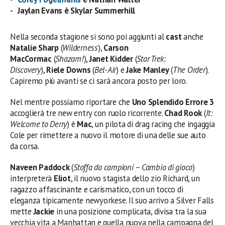
Jaylan Evans è Skylar Summerhill
Nella seconda stagione si sono poi aggiunti al
cast
anche
Natalie Sharp
(
Wilderness
),
Carson
MacCormac
(
Shazam!
),
Janet Kidder
(
Star Trek:
Discovery
),
Riele Downs
(
Bel-Air
) e
Jake Manley
(
The Order
).
Capiremo più avanti se ci sarà ancora posto per loro.
Nel mentre possiamo riportare che
Uno Splendido Errore 3
accoglierà tre new entry con ruolo ricorrente.
Chad Rook
(
It:
Welcome to Derry
) è
Mac
, un pilota di drag racing che ingaggia
Cole per rimettere a nuovo il motore di una delle sue auto
da corsa.
Naveen Paddock
(
Stoffa da campioni – Cambio di gioco
)
interpreterà
Eliot
, il nuovo stagista dello zio Richard, un
ragazzo affascinante e carismatico, con un tocco di
eleganza tipicamente newyorkese. Il suo arrivo a Silver Falls
mette
Jackie
in una posizione complicata, divisa tra la sua
vecchia vita a Manhattan e quella nuova nella campagna del