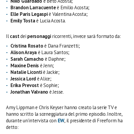
Niko Guardado
è Beto Acosta;
Brandon Larracuente
è Emilio Acosta;
Elle Paris Legaspi
è Valentina Acosta;
Emily Tosta
è Lucia Acosta.
Il
cast
dei
personaggi
ricorrenti, invece sarà formato da:
Cristina Rosato
è Dana Franzetti;
Alison Araya
è Laura Santos;
Sarah Camacho
è Daphne;
Maxine Denis
è Jenn;
Natalie Liconti
è Jackie;
Jessica Lord
è Alice;
Erika Prevost
è Sophie;
Jonathan Valvano
è Jesse.
Amy Lippman e Chris Keyser hanno creato la serie TV e
hanno scritto la sceneggiatura del primo episodio. Inoltre,
durante un’intervista con
EW
, il presidente di Freeform ha
detto: