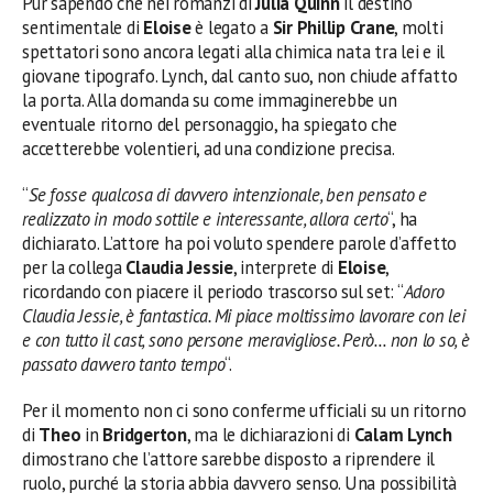
Pur sapendo che nei romanzi di
Julia Quinn
il destino
sentimentale di
Eloise
è legato a
Sir Phillip Crane
, molti
spettatori sono ancora legati alla chimica nata tra lei e il
giovane tipografo. Lynch, dal canto suo, non chiude affatto
la porta. Alla domanda su come immaginerebbe un
eventuale ritorno del personaggio, ha spiegato che
accetterebbe volentieri, ad una condizione precisa.
“
Se fosse qualcosa di davvero intenzionale, ben pensato e
realizzato in modo sottile e interessante, allora certo
“, ha
dichiarato. L’attore ha poi voluto spendere parole d’affetto
per la collega
Claudia Jessie
, interprete di
Eloise
,
ricordando con piacere il periodo trascorso sul set: “
Adoro
Claudia Jessie, è fantastica. Mi piace moltissimo lavorare con lei
e con tutto il cast, sono persone meravigliose. Però… non lo so, è
passato davvero tanto tempo
“.
Per il momento non ci sono conferme ufficiali su un ritorno
di
Theo
in
Bridgerton
, ma le dichiarazioni di
Calam Lynch
dimostrano che l’attore sarebbe disposto a riprendere il
ruolo, purché la storia abbia davvero senso. Una possibilità