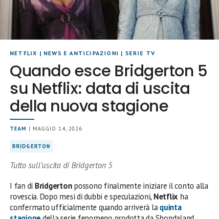
NETFLIX
|
NEWS E ANTICIPAZIONI
|
SERIE TV
Quando esce Bridgerton 5
su Netflix: data di uscita
della nuova stagione
TEAM
| MAGGIO 14, 2026
BRIDGERTON
Tutto sull’uscita di Bridgerton 5
I fan di
Bridgerton
possono finalmente iniziare il conto alla
rovescia. Dopo mesi di dubbi e speculazioni,
Netflix
ha
confermato ufficialmente quando arriverà la
quinta
stagione
della serie fenomeno prodotta da Shondaland.