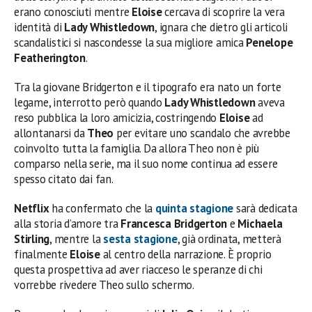
erano conosciuti mentre
Eloise
cercava di scoprire la vera
identità di
Lady Whistledown
, ignara che dietro gli articoli
scandalistici si nascondesse la sua migliore amica
Penelope
Featherington
.
Tra la giovane Bridgerton e il tipografo era nato un forte
legame, interrotto però quando
Lady Whistledown
aveva
reso pubblica la loro amicizia, costringendo
Eloise
ad
allontanarsi da
Theo
per evitare uno scandalo che avrebbe
coinvolto tutta la famiglia. Da allora Theo non è più
comparso nella serie, ma il suo nome continua ad essere
spesso citato dai fan.
Netflix
ha confermato che la
quinta stagione
sarà dedicata
alla storia d’amore tra
Francesca Bridgerton
e
Michaela
Stirling
, mentre la
sesta stagione
, già ordinata, metterà
finalmente
Eloise
al centro della narrazione. È proprio
questa prospettiva ad aver riacceso le speranze di chi
vorrebbe rivedere Theo sullo schermo.