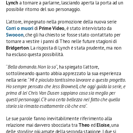
Lynch
a tornare a parlarne, lasciando aperta la porta ad un
possibile ritorno del suo personaggio.
L’attore, impegnato nella promozione della nuova serie
Corri o muori
di
Prime Video
, è stato intervistato da
Swooon
, che gli ha chiesto se fosse stato contattato per
tornare a vestire i panni di Theo nelle future stagioni di
Bridgerton
. La risposta di Lynch è stata prudente, ma non
ha escluso questa possibilità.
“
Bella domanda. Non lo so
“, ha spiegato l’attore,
sottolineando quanto abbia apprezzato la sua esperienza
nella serie. “
Mi è piaciuto tantissimo lavorare a questo progetto.
Ho sempre pensato che Jess Brownell, che oggi guida la serie, e
prima di lei Chris Van Dusen sappiano cosa sia meglio per
questi personaggi. C’è una certa bellezza nel fatto che quella
storia sia rimasta esattamente ciò che era
“.
Le sue parole fanno inevitabilmente riferimento alla
relazione mai davvero sbocciata tra
Theo
ed
Eloise
, una
delle
storyline
più amate della seconda stagione. I due si