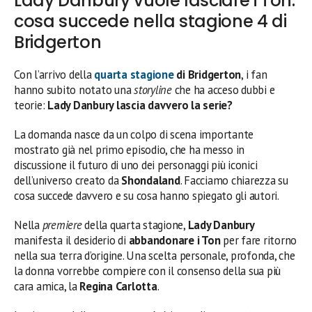
Lady Danbury vuole lasciare i Ton:
cosa succede nella stagione 4 di
Bridgerton
Con l’arrivo della
quarta stagione
di Bridgerton
, i fan
hanno subito notato una
storyline
che ha acceso dubbi e
teorie:
Lady Danbury lascia davvero la serie?
La domanda nasce da un colpo di scena importante
mostrato già nel primo episodio, che ha messo in
discussione il futuro di uno dei personaggi più iconici
dell’universo creato da
Shondaland
. Facciamo chiarezza su
cosa succede davvero e su cosa hanno spiegato gli autori.
Nella
premiere
della quarta stagione,
Lady Danbury
manifesta il desiderio di
abbandonare i Ton
per fare ritorno
nella sua terra d’origine. Una scelta personale, profonda, che
la donna vorrebbe compiere con il consenso della sua più
cara amica, la
Regina Carlotta
.