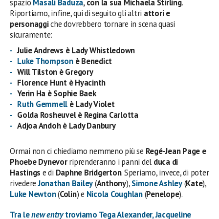
spazio
Masali Baduza
, con la sua Michaela Stirling
.
Riportiamo, infine, qui di seguito gli altri
attori e
personaggi
che dovrebbero tornare in scena quasi
sicuramente:
Julie Andrews
è
Lady Whistledown
Luke Thompson
è Benedict
Will Tilston è Gregory
Florence Hunt è Hyacinth
Yerin
Ha è Sophie Baek
Ruth Gemmell
è
Lady Violet
Golda
Rosheuvel
è
Regina Carlotta
Adjoa Andoh è
Lady Danbury
Ormai non ci chiediamo nemmeno più se
Regé-Jean Page e
Phoebe Dynevor
riprenderanno i panni del
duca di
Hastings
e di
Daphne Bridgerton
. Speriamo, invece, di poter
rivedere
Jonathan Bailey
(
Anthony
),
Simone Ashley
(
Kate
),
Luke Newton
(
Colin
) e
Nicola Coughlan
(
Penelope
).
Tra le
new entry
troviamo
Tega Alexander
,
Jacqueline