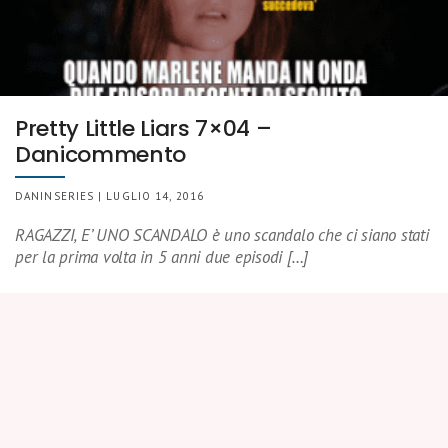
Pretty Little Liars 7×04 –
Danicommento
DANINSERIES | LUGLIO 14, 2016
RAGAZZI, E’ UNO SCANDALO è uno scandalo che ci siano stati
per la prima volta in 5 anni due episodi […]