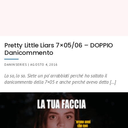
Pretty Little Liars 7×05/06 – DOPPIO
Danicommento
DANINSERIES | AGOSTO 4, 2016
Lo so, lo so. Siete un po’ arrabbiati perché ho saltato il
danicommento della 7×05 e anche perché avevo detto […]