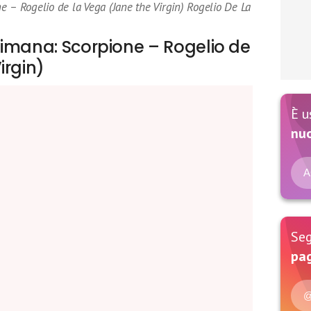
e – Rogelio de la Vega (Jane the Virgin) Rogelio De La
timana: Scorpione – Rogelio de
irgin)
È u
nu
A
Seg
pag
@