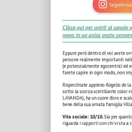
Seguimi sul
Clicca qui per unirti al canale
news in un unico posto sempre
Eppure però dentro di voi avete o
persone realmente importanti nella 
(e potenzialmente egocentrici ed eg
farete capire in ogni modo, non imp
Rispecchiate appieno
Rogelio de la
sotto la scorza scintillante color vio
LAVANDA), ha un cuore d’oro e scal
bene della sua amata famiglia Vill
Vita sociale: 10/10.
Sia per quanto
riguarda i rapporti con chi vi sta a 