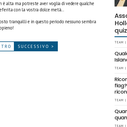
n è alta ma potreste aver voglia di vedere qualche
referita con la vostra dolce metà…
Ass
osto tranquilli e in questo periodo nessuno sembra
Holl
appieno!
quiz
TEAM |
ETRO
SUCCESSIVO >
Qual
Islan
TEAM |
Rico
flag?
ricon
TEAM |
Quant
quan
TEAM |