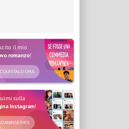
scito il mio
ovo romanzo
!
CQUISTALO ORA
uimi sulla
ina Instagram
!
DANINSERIES