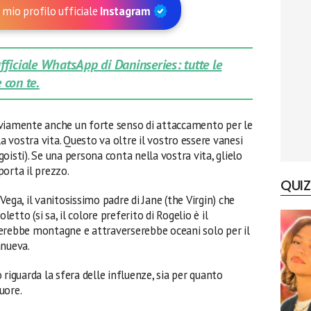
 mio profilo ufficiale
Instagram
 ufficiale WhatsApp di Daninseries: tutte le
 con te.
vviamente anche un forte senso di attaccamento per le
vostra vita. Questo va oltre il vostro essere vanesi
oisti). Se una persona conta nella vostra vita, glielo
orta il prezzo.
QUIZ
 Vega, il vanitosissimo padre di Jane (the Virgin) che
letto (si sa, il colore preferito di Rogelio è il
erebbe montagne e attraverserebbe oceani solo per il
anueva.
 riguarda la sfera delle influenze, sia per quanto
cuore.