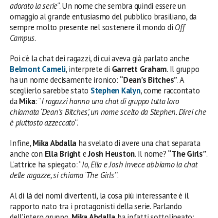
adorato la serie
“. Un nome che sembra quindi essere un
omaggio al grande entusiasmo del pubblico brasiliano, da
sempre molto presente nel sostenere il mondo di
Off
Campus
.
Poi c’è la chat dei ragazzi, di cui aveva già parlato anche
Belmont Cameli
, interprete di
Garrett Graham
. Il gruppo
ha un nome decisamente ironico:
“Dean’s Bitches”
. A
sceglierlo sarebbe stato
Stephen Kalyn
, come raccontato
da
Mika
: “
I ragazzi hanno una chat di gruppo tutta loro
chiamata ‘Dean’s Bitches’, un nome scelto da Stephen. Direi che
è piuttosto azzeccato
“.
Infine,
Mika Abdalla
ha svelato di avere una chat separata
anche con
Ella Bright
e
Josh Heuston
. Il nome?
“The Girls”
.
L’attrice ha spiegato: “
Io, Ella e Josh invece abbiamo la chat
delle ragazze, si chiama ‘The Girls’
“.
Al di là dei nomi divertenti, la cosa più interessante è il
rapporto nato tra i protagonisti della serie. Parlando
dell’intero gruppo,
Mika Abdalla
ha infatti sottolineato: