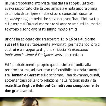
In una precedente intervista rilasciata a People, l’attrice
aveva raccontato che la loro amicizia è nata ancora prima
dell’inizio delle riprese. I due si sono conosciuti durante i
chemistry read
, i provini che servono a verificare l’intesa tra
gli interpreti. Da quel momento si sono scambiati i numeri di
telefono e sono diventati subito molto amici.
Bright
ha spiegato che trascorrere
15 o 16 ore al giorno
sul set
li ha inevitabilmente avvicinati, permettendo loro di
costruire un rapporto di grande fiducia. “
Ci divertiamo
tantissimo insieme. È il migliore
“, aveva raccontato.
Ed è probabilmente proprio questa sintonia, unita alla
reciproca stima, ad aver reso così credibile la storia d’amore
tra
Hannah e Garrett
sullo schermo. I fan dovranno, quindi,
accontentarsi della loro relazione nella fiction: nella vita
reale,
Ella Bright e Belmont Cameli sono semplicemente
due grandi amici
.