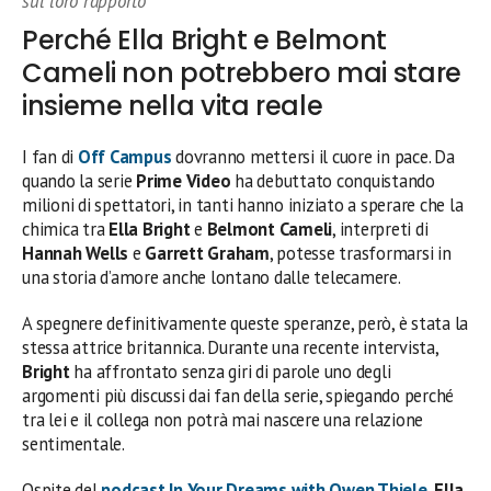
sul loro rapporto
Perché Ella Bright e Belmont
Cameli non potrebbero mai stare
insieme nella vita reale
I fan di
Off Campus
dovranno mettersi il cuore in pace. Da
quando la serie
Prime Video
ha debuttato conquistando
milioni di spettatori, in tanti hanno iniziato a sperare che la
chimica tra
Ella Bright
e
Belmont Cameli
, interpreti di
Hannah Wells
e
Garrett Graham
, potesse trasformarsi in
una storia d’amore anche lontano dalle telecamere.
A spegnere definitivamente queste speranze, però, è stata la
stessa attrice britannica. Durante una recente intervista,
Bright
ha affrontato senza giri di parole uno degli
argomenti più discussi dai fan della serie, spiegando perché
tra lei e il collega non potrà mai nascere una relazione
sentimentale.
Ospite del
podcast In Your Dreams with Owen Thiele
,
Ella