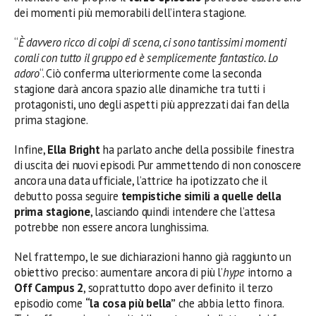
dei momenti più memorabili dell’intera stagione.
“
È davvero ricco di colpi di scena, ci sono tantissimi momenti
corali con tutto il gruppo ed è semplicemente fantastico. Lo
adoro
“. Ciò conferma ulteriormente come la seconda
stagione darà ancora spazio alle dinamiche tra tutti i
protagonisti, uno degli aspetti più apprezzati dai fan della
prima stagione.
Infine,
Ella Bright
ha parlato anche della possibile finestra
di uscita dei nuovi episodi. Pur ammettendo di non conoscere
ancora una data ufficiale, l’attrice ha ipotizzato che il
debutto possa seguire
tempistiche simili a quelle della
prima stagione
, lasciando quindi intendere che l’attesa
potrebbe non essere ancora lunghissima.
Nel frattempo, le sue dichiarazioni hanno già raggiunto un
obiettivo preciso: aumentare ancora di più l’
hype
intorno a
Off Campus 2
, soprattutto dopo aver definito il terzo
episodio come
“la cosa più bella”
che abbia letto finora.