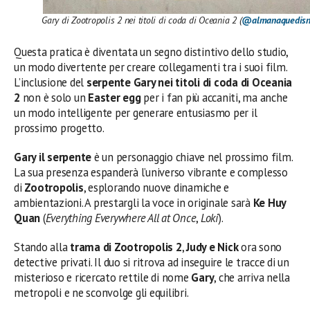
Gary di Zootropolis 2 nei titoli di coda di Oceania 2 (
@almanaquedisn
Questa pratica è diventata un segno distintivo dello studio,
un modo divertente per creare collegamenti tra i suoi film.
L’inclusione del
serpente Gary nei titoli di coda di Oceania
2
non è solo un
Easter egg
per i fan più accaniti, ma anche
un modo intelligente per generare entusiasmo per il
prossimo progetto.
Gary il serpente
è un personaggio chiave nel prossimo film.
La sua presenza espanderà l’universo vibrante e complesso
di
Zootropolis
, esplorando nuove dinamiche e
ambientazioni. A prestargli la voce in originale sarà
Ke Huy
Quan
(
Everything Everywhere All at Once
,
Loki
).
Stando alla
trama di Zootropolis 2
,
Judy e Nick
ora sono
detective privati. Il duo si ritrova ad inseguire le tracce di un
misterioso e ricercato rettile di nome
Gary
, che arriva nella
metropoli e ne sconvolge gli equilibri.