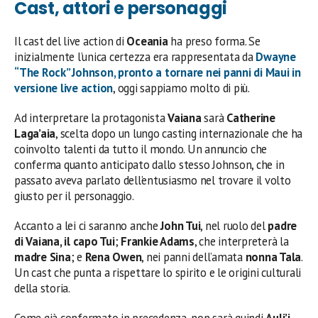
Cast, attori e personaggi
Il cast del live action di
Oceania
ha preso forma. Se
inizialmente l’unica certezza era rappresentata da
Dwayne
“The Rock” Johnson
, pronto a tornare nei panni di
Maui
in
versione live action
, oggi sappiamo molto di più.
Ad interpretare la protagonista
Vaiana
sarà
Catherine
Laga’aia
, scelta dopo un lungo casting internazionale che ha
coinvolto talenti da tutto il mondo. Un annuncio che
conferma quanto anticipato dallo stesso Johnson, che in
passato aveva parlato dell’entusiasmo nel trovare il volto
giusto per il personaggio.
Accanto a lei ci saranno anche
John Tui
, nel ruolo del
padre
di Vaiana, il capo Tui
;
Frankie Adams
, che interpreterà la
madre Sina
; e
Rena Owen
, nei panni dell’amata
nonna Tala
.
Un cast che punta a rispettare lo spirito e le origini culturali
della storia.