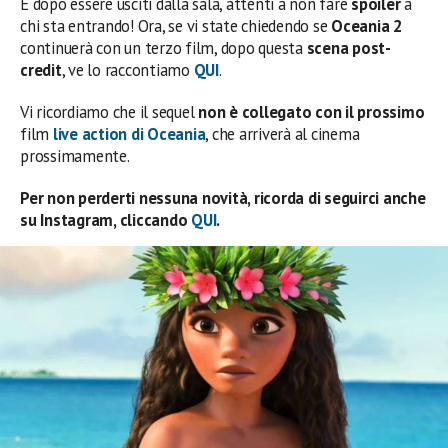
E dopo essere usciti dalla sala, attenti a non fare
spoiler
a
chi sta entrando! Ora, se vi state chiedendo se
Oceania 2
continuerà con un terzo film, dopo questa
scena post-
credit
, ve lo raccontiamo
QUI
.
Vi ricordiamo che il sequel
non è collegato con il prossimo
film
live action
di
Oceania
, che arriverà al cinema
prossimamente.
Per non perderti nessuna novità, ricorda di seguirci anche
su Instagram, cliccando
QUI
.