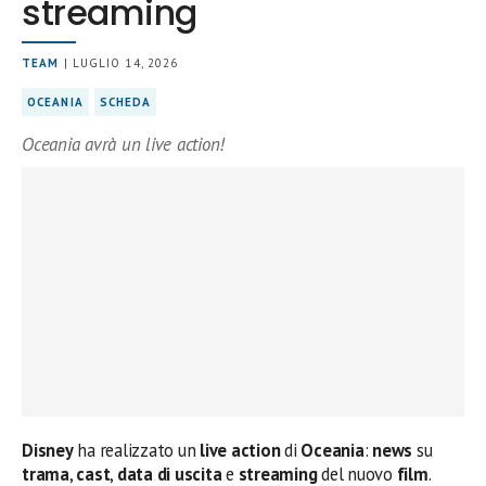
streaming
TEAM
| LUGLIO 14, 2026
OCEANIA
SCHEDA
Oceania avrà un live action!
Disney
ha realizzato un
live
action
di
Oceania
:
news
su
trama
,
cast
,
data
di
uscita
e
streaming
del nuovo
film
.