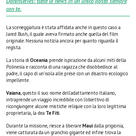
Daninseries: tutte le news in un unico posto sempre
con te.
La sceneggiatura è stata affidata anche in questo caso a
Jared Bush, il quale aveva firmato anche quella del film
originale. Nessuna notizia ancora per quanto riguarda il
regista.
La storia di
Oceania
prende ispirazione da alcuni miti della
Polinesia e racconta di una ragazza che disobbedisce al
padre, il capo di un’isola alle prese con un disastro ecologico
impellente.
Vaiana
, questo il suo nome dell’adattamento italiano,
intraprende un viaggio incredibile con l’obiettivo di
ricongiungere alcune mistiche reliquie con la loro legittima
proprietaria, la dea
Te
Fiti
.
Durante la missione, riesce a liberare
Maui
dalla prigionia,
viene catturata da un granchio gigante ed infine trova la