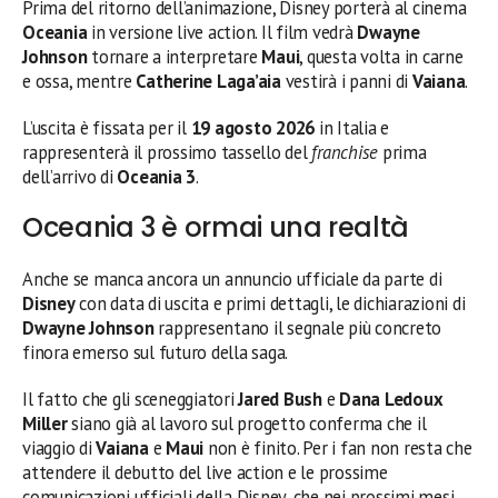
Prima del ritorno dell’animazione, Disney porterà al cinema
Oceania
in versione live action. Il film vedrà
Dwayne
Johnson
tornare a interpretare
Maui
, questa volta in carne
e ossa, mentre
Catherine Laga’aia
vestirà i panni di
Vaiana
.
L’uscita è fissata per il
19 agosto 2026
in Italia e
rappresenterà il prossimo tassello del
franchise
prima
dell’arrivo di
Oceania 3
.
Oceania 3 è ormai una realtà
Anche se manca ancora un annuncio ufficiale da parte di
Disney
con data di uscita e primi dettagli, le dichiarazioni di
Dwayne Johnson
rappresentano il segnale più concreto
finora emerso sul futuro della saga.
Il fatto che gli sceneggiatori
Jared Bush
e
Dana Ledoux
Miller
siano già al lavoro sul progetto conferma che il
viaggio di
Vaiana
e
Maui
non è finito. Per i fan non resta che
attendere il debutto del live action e le prossime
comunicazioni ufficiali della Disney, che nei prossimi mesi