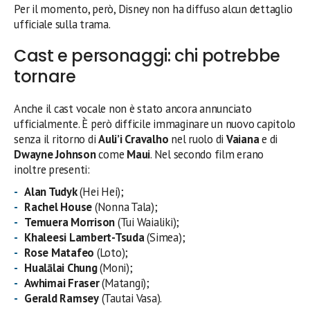
Per il momento, però, Disney non ha diffuso alcun dettaglio
ufficiale sulla trama.
Cast e personaggi: chi potrebbe
tornare
Anche il cast vocale non è stato ancora annunciato
ufficialmente. È però difficile immaginare un nuovo capitolo
senza il ritorno di
Auli’i Cravalho
nel ruolo di
Vaiana
e di
Dwayne Johnson
come
Maui
. Nel secondo film erano
inoltre presenti:
Alan Tudyk
(Hei Hei);
Rachel House
(Nonna Tala);
Temuera Morrison
(Tui Waialiki);
Khaleesi Lambert-Tsuda
(Simea);
Rose Matafeo
(Loto);
Hualālai Chung
(Moni);
Awhimai Fraser
(Matangi);
Gerald Ramsey
(Tautai Vasa).