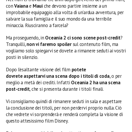
con
Vaiana
e
Maui
che devono partire insieme a un
improbabile equipaggio alla volta di un’ardua avventura, per
salvare la sua famiglia e il suo mondo da una terribile
minaccia. Riusciranno a farcela?
Ma proseguendo, in
Oceania 2
ci sono scene post-credit
?
Tranquilli,
non vi faremo spoiler
sul contenuto film, ma
vogliamo solo spiegarvi se dovete a rimanere seduti ai vostri
posti in silenzio.
Dopo l’esaltante visione del film
potete
dovrete
aspettarvi una scena dopo i titoli di coda
, o per
meglio a metà dei crediti. Infatti
Oceania 2
ha una scena
post-credit
, che si presenta durante i titoli finali.
Vi consigliamo quindi di rimanere seduti in sala e aspettare
la conclusione dei titoli, per non perdervi proprio nulla. Ciò
che vedrete vi sorprenderà e renderà completa la visione di
questo attesissimo film Disney.