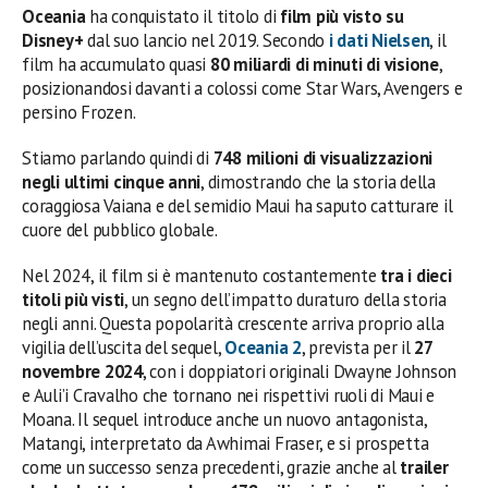
Oceania
ha conquistato il titolo di
film più visto su
Disney+
dal suo lancio nel 2019. Secondo
i dati Nielsen
, il
film ha accumulato quasi
80 miliardi di minuti di visione
,
posizionandosi davanti a colossi come Star Wars, Avengers e
persino Frozen.
Stiamo parlando quindi di
748 milioni di visualizzazioni
negli ultimi cinque anni
, dimostrando che la storia della
coraggiosa Vaiana e del semidio Maui ha saputo catturare il
cuore del pubblico globale.
Nel 2024, il film si è mantenuto costantemente
tra i dieci
titoli più visti
, un segno dell’impatto duraturo della storia
negli anni. Questa popolarità crescente arriva proprio alla
vigilia dell’uscita del sequel,
Oceania 2
, prevista per il
27
novembre 2024
, con i doppiatori originali Dwayne Johnson
e Auli’i Cravalho che tornano nei rispettivi ruoli di Maui e
Moana. Il sequel introduce anche un nuovo antagonista,
Matangi, interpretato da Awhimai Fraser, e si prospetta
come un successo senza precedenti, grazie anche al
trailer