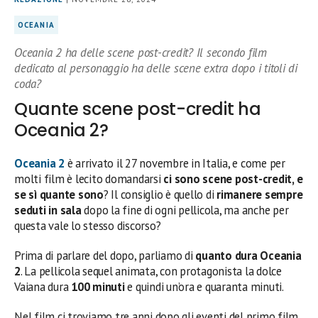
OCEANIA
Oceania 2 ha delle scene post-credit? Il secondo film
dedicato al personaggio ha delle scene extra dopo i titoli di
coda?
Quante scene post-credit ha
Oceania 2?
Oceania 2
è arrivato il 27 novembre in Italia, e come per
molti film è lecito domandarsi
ci sono scene post-credit, e
se sì quante sono
? Il consiglio è quello di
rimanere sempre
seduti in sala
dopo la fine di ogni pellicola, ma anche per
questa vale lo stesso discorso?
Prima di parlare del dopo, parliamo di
quanto dura
Oceania
2
. La pellicola sequel animata, con protagonista la dolce
Vaiana dura
100 minuti
e quindi un’ora e quaranta minuti.
Nel film ci troviamo tre anni dopo gli eventi del primo film,