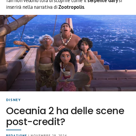
fan non vedono l’ora di scoprire come il
serpente Gary
si
inserirà nella narrativa di
Zootropolis
.
DISNEY
Oceania 2 ha delle scene
post-credit?
REDAZIONE
| NOVEMBRE 28, 2024