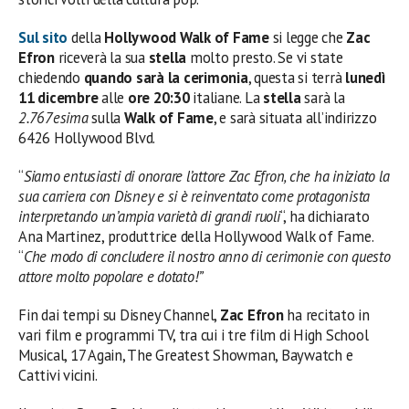
Sul sito
della
Hollywood Walk of Fame
si legge che
Zac
Efron
riceverà la sua
stella
molto presto. Se vi state
chiedendo
quando sarà la cerimonia
, questa si terrà
lunedì
11 dicembre
alle
ore 20:30
italiane. La
stella
sarà la
2.767esima
sulla
Walk of Fame
, e sarà situata all’indirizzo
6426 Hollywood Blvd.
“
Siamo entusiasti di onorare l’attore Zac Efron, che ha iniziato la
sua carriera con Disney e si è reinventato come protagonista
interpretando un’ampia varietà di grandi ruoli
“, ha dichiarato
Ana Martinez, produttrice della Hollywood Walk of Fame.
“
Che modo di concludere il nostro anno di cerimonie con questo
attore molto popolare e dotato!”
Fin dai tempi su Disney Channel,
Zac Efron
ha recitato in
vari film e programmi TV, tra cui i tre film di High School
Musical, 17 Again, The Greatest Showman, Baywatch e
Cattivi vicini.