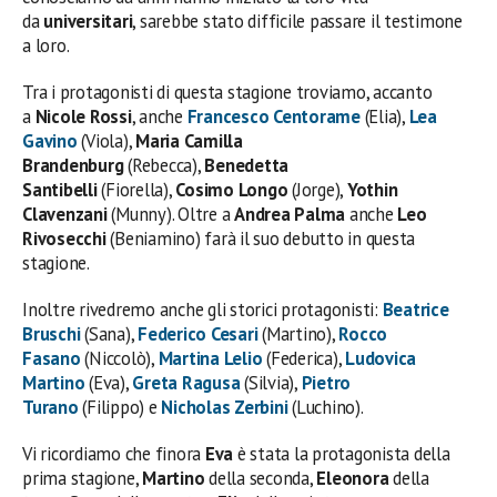
da
universitari
, sarebbe stato difficile passare il testimone
a loro.
Tra i protagonisti di questa stagione troviamo, accanto
a
Nicole Rossi
, anche
Francesco Centorame
(Elia),
Lea
Gavino
(Viola),
Maria Camilla
Brandenburg
(Rebecca),
Benedetta
Santibelli
(Fiorella),
Cosimo Longo
(Jorge),
Yothin
Clavenzani
(Munny). Oltre a
Andrea Palma
anche
Leo
Rivosecchi
(Beniamino) farà il suo debutto in questa
stagione.
Inoltre rivedremo anche gli storici protagonisti:
Beatrice
Bruschi
(Sana),
Federico Cesari
(Martino),
Rocco
Fasano
(Niccolò),
Martina Lelio
(Federica),
Ludovica
Martino
(Eva),
Greta Ragusa
(Silvia),
Pietro
Turano
(Filippo) e
Nicholas Zerbini
(Luchino).
Vi ricordiamo che finora
Eva
è stata la protagonista della
prima stagione,
Martino
della seconda,
Eleonora
della