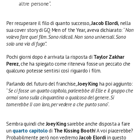
altre persone
“.
Per recuperare il filo di quanto successo,
Jacob Elordi
, nella
sua cover story di GQ Men of the Year, aveva dichiarato: “
Non
volevo fare quei film. Sono ridicoli. Non sono universali. Sono
solo una via di fuga”.
Pochi giorni dopo è arrivata la risposta di
Taylor Zakhar
Perez
, che ha spiegato come riteneva fosse un peccato che
qualcuno potesse sentirsi così riguardo i film.
Parlando del futuro del franchise,
Joey King
ha poi aggiunto:
“
Se ci fosse un quarto capitolo, parlerebbe di Elle e il gruppo che
ormai sono sulla cinquantina o qualcosa del genere. Si
tornerebbe lì con loro, per vedere
a che punto sono
“.
Sembra quindi che
Joey King
sarebbe anche disposta a fare
un
quarto capitolo
di
The Kissing Booth
! A voi piacerebbe?
Probabilmente però non vedremo
Jacob Elordi
in questo