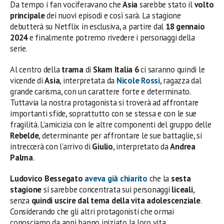
Da tempo i fan vociferavano che
Asia
sarebbe stato il
volto
principale
dei nuovi episodi e così sarà. La stagione
debutterà su Netflix in esclusiva, a partire dal
18 gennaio
2024
e finalmente potremo rivedere i personaggi della
serie.
Al centro della
trama
di
Skam Italia 6
ci saranno quindi le
vicende di
Asia
, interpretata da
Nicole Rossi
, ragazza dal
grande carisma, con un carattere forte e determinato.
Tuttavia la nostra protagonista si troverà ad affrontare
importanti sfide, soprattutto con se stessa e con le sue
fragilità. L’amicizia con le altre componenti del gruppo delle
Rebelde
, determinante per affrontare le sue battaglie, si
intreccerà con l’arrivo di
Giulio
, interpretato da
Andrea
Palma
.
Ludovico Bessegato
aveva già chiarito
che la
sesta
stagione
si sarebbe concentrata sui personaggi
liceali
,
senza
quindi uscire dal tema della vita adolescenziale
.
Considerando che gli altri protagonisti che ormai
conosciamo da anni hanno iniziato la loro vita