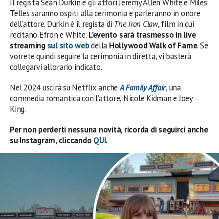
Il regista Sean Durkin e gli attori Jeremy Allen White e Miles
Telles saranno ospiti alla cerimonia e parleranno in onore
dell’attore. Durkin è il regista di
The Iron Claw
, film in cui
recitano Efron e White.
L’evento sarà trasmesso in live
streaming
sul sito web
della
Hollywood Walk of Fame
. Se
vorrete quindi seguire la cerimonia in diretta, vi basterà
collegarvi all’orario indicato.
Nel 2024 uscirà su Netflix anche
A Family Affair
, una
commedia romantica con l’attore, Nicole Kidman e Joey
King.
Per non perderti nessuna novità, ricorda di seguirci anche
su Instagram, cliccando
QUI
.