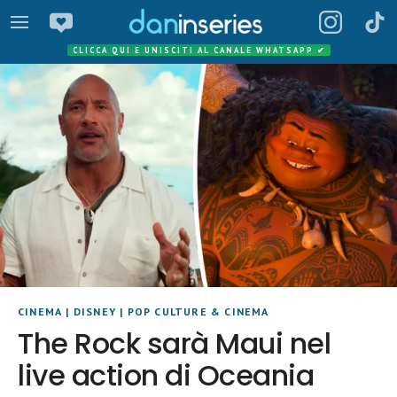
CLICCA QUI E UNISCITI AL CANALE WHATSAPP
✔
CINEMA
|
DISNEY
|
POP CULTURE & CINEMA
The Rock sarà Maui nel
live action di Oceania