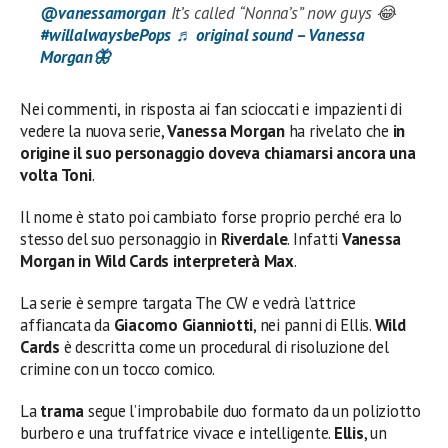
@vanessamorgan
It’s called “Nonna’s” now guys 😂
#willalwaysbePops
♬ original sound – Vanessa
Morgan🦋
Nei commenti, in risposta ai fan scioccati e impazienti di
vedere la nuova serie,
Vanessa Morgan
ha rivelato che
in
origine il suo personaggio doveva chiamarsi ancora una
volta Toni
.
Il nome è stato poi cambiato forse proprio perché era lo
stesso del suo personaggio in
Riverdale
. Infatti
Vanessa
Morgan in Wild Cards interpreterà Max
.
La serie è sempre targata The CW e vedrà l’attrice
affiancata da
Giacomo Gianniotti
, nei panni di Ellis.
Wild
Cards
è descritta come un procedural di risoluzione del
crimine con un tocco comico.
La
trama
segue l’improbabile duo formato da un poliziotto
burbero e una truffatrice vivace e intelligente.
Ellis
, un