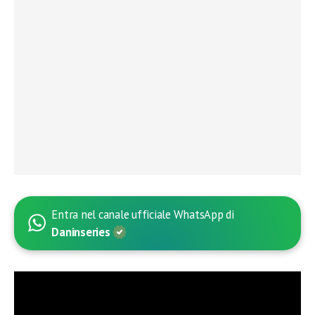
Entra nel canale ufficiale WhatsApp di
Daninseries