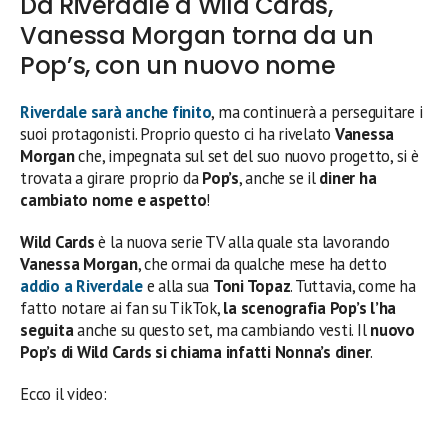
Da Riverdale a Wild Cards,
Vanessa Morgan torna da un
Pop’s, con un nuovo nome
Riverdale sarà anche finito
, ma continuerà a perseguitare i
suoi protagonisti. Proprio questo ci ha rivelato
Vanessa
Morgan
che, impegnata sul set del suo nuovo progetto, si è
trovata a girare proprio da
Pop’s
, anche se il
diner ha
cambiato nome e aspetto
!
Wild Cards
è la nuova serie TV alla quale sta lavorando
Vanessa Morgan
, che ormai da qualche mese ha detto
addio a
Riverdale
e alla sua
Toni Topaz
. Tuttavia, come ha
fatto notare ai fan su TikTok,
la scenografia Pop’s l’ha
seguita
anche su questo set, ma cambiando vesti. Il
nuovo
Pop’s di Wild Cards si chiama infatti Nonna’s diner
.
Ecco il video: