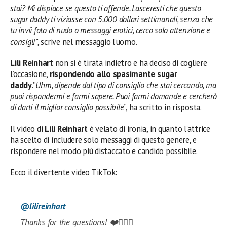
stai? Mi dispiace se questo ti offende. Lasceresti che questo
sugar daddy ti viziasse con 5.000 dollari settimanali, senza che
tu invii foto di nudo o messaggi erotici, cerco solo attenzione e
consigli”
, scrive nel messaggio l’uomo.
Lili Reinhart
non si è tirata indietro e ha deciso di cogliere
l’occasione,
rispondendo allo spasimante sugar
daddy
.”
Uhm, dipende dal tipo di consiglio che stai cercando, ma
puoi rispondermi e farmi sapere. Puoi farmi domande e cercherò
di darti il miglior consiglio possibile
“, ha scritto in risposta.
Il video di
Lili Reinhart
è velato di ironia, in quanto l’attrice
ha scelto di includere solo messaggi di questo genere, e
rispondere nel modo più distaccato e candido possibile.
Ecco il divertente video TikTok:
@lilireinhart
Thanks for the questions! ❤️🙆🏼‍♀️