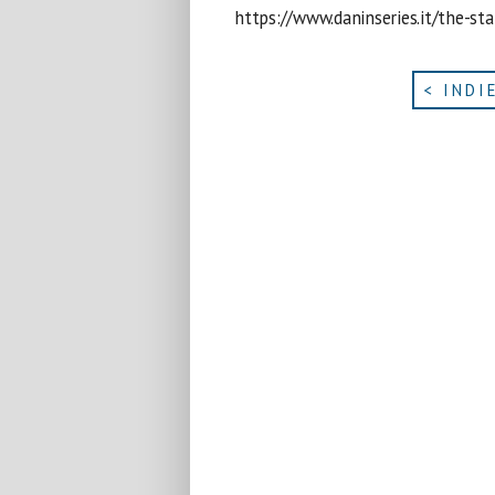
https://www.daninseries.it/the-s
< INDI