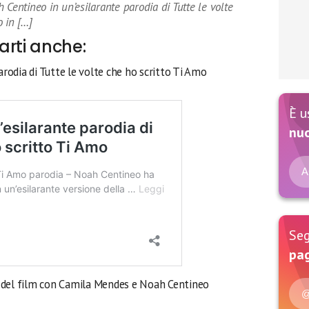
 Centineo in un’esilarante parodia di Tutte le volte
 in […]
arti anche:
rodia di Tutte le volte che ho scritto Ti Amo
È u
nu
A
Seg
pag
a del film con Camila Mendes e Noah Centineo
@