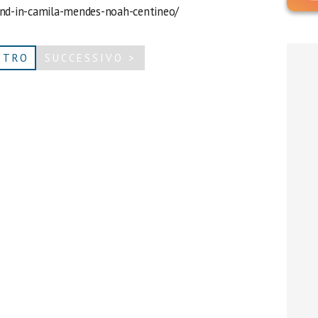
tand-in-camila-mendes-noah-centineo/
ETRO
SUCCESSIVO >