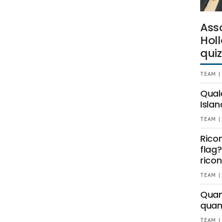
Ass
Holl
quiz
TEAM |
Qual
Islan
TEAM |
Rico
flag?
ricon
TEAM |
Quant
quan
TEAM |