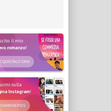
scito il mio
ovo romanzo
!
CQUISTALO ORA
uimi sulla
ina Instagram
!
DANINSERIES