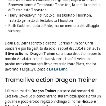
Bronwyn James è Testabruta Thorston, la sorella gemella
di Testaditufo Thorston.
Harry Trevaldwyn nel ruolo di Testaditufo Thorston,
fratello gemello di Testabruta Thorston.
Ruth Codd nel ruolo di Phlegma, un membro del villaggio
vichingo.
Dean DeBloisha scritto e diretto il primo film con Chris
Sanders e poi ha gestito da solo i sequel del 2014 e del 2019.
Il
live action di Dragon Trainer
sarà il suo debutto in questo
mondo. Ad aiutarlo nella transizione ci sarà il veterano
produttore cinematografico e teatrale Marc Platt, che ha
lavorato a Legally Blonde e
La La Land
.
Trama live action Dragon Trainer
I film animati di
Dragon Trainer
partono dai romanzi di
Cressida Cowell e si concentrano sull’amicizia speciale tra un
giovane e poco eroico ragazzo vichingo di nome
Hiccup e