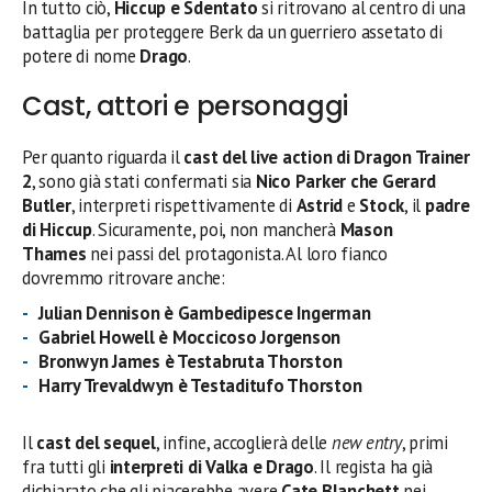
In tutto ciò,
Hiccup e Sdentato
si ritrovano al centro di una
battaglia per proteggere Berk da un guerriero assetato di
potere di nome
Drago
.
Cast, attori e personaggi
Per quanto riguarda il
cast del live action di Dragon Trainer
2
, sono già stati confermati sia
Nico Parker che Gerard
Butler
, interpreti rispettivamente di
Astrid
e
Stock
, il
padre
di Hiccup
. Sicuramente, poi, non mancherà
Mason
Thames
nei passi del protagonista. Al loro fianco
dovremmo ritrovare anche:
Julian Dennison è Gambedipesce Ingerman
Gabriel Howell è Moccicoso Jorgenson
Bronwyn James è Testabruta Thorston
Harry Trevaldwyn è Testaditufo Thorston
Il
cast del sequel
, infine, accoglierà delle
new entry
, primi
fra tutti gli
interpreti di Valka e Drago
. Il regista ha già
dichiarato che gli piacerebbe avere
Cate Blanchett
nei