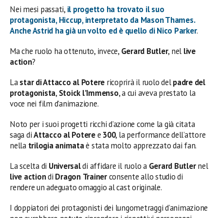
Nei mesi passati,
il progetto ha trovato il suo
protagonista,
Hiccup
, interpretato da
Mason
Thames
.
Anche
Astrid
ha già un volto ed è quello di
Nico
Parker
.
Ma che ruolo ha ottenuto, invece,
Gerard
Butler
, nel
live
action
?
La
star di Attacco al Potere
ricoprirà il ruolo del
padre del
protagonista
,
Stoick
l’Immenso
, a cui aveva prestato la
voce nei film d’animazione.
Noto per i suoi progetti ricchi d’azione come la già citata
saga di
Attacco al Potere
e
300
, la performance dell’attore
nella
trilogia animata
è stata molto apprezzato dai fan.
La scelta di
Universal
di affidare il ruolo a
Gerard
Butler
nel
live
action
di
Dragon
Trainer
consente allo studio di
rendere un adeguato omaggio al cast originale.
I doppiatori dei protagonisti dei lungometraggi d’animazione