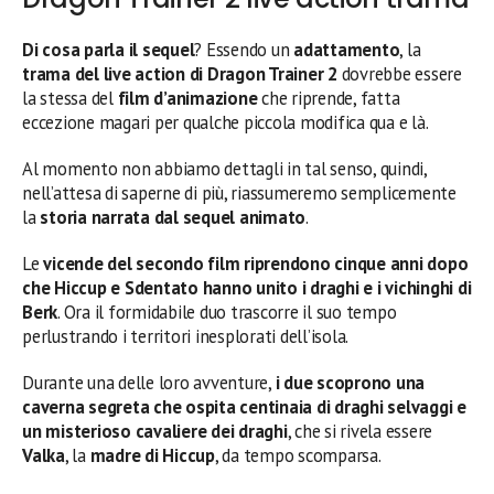
Di cosa parla il sequel
? Essendo un
adattamento
, la
trama del live action di Dragon Trainer 2
dovrebbe essere
la stessa del
film d’animazione
che riprende, fatta
eccezione magari per qualche piccola modifica qua e là.
Al momento non abbiamo dettagli in tal senso, quindi,
nell’attesa di saperne di più, riassumeremo semplicemente
la
storia narrata dal sequel animato
.
Le
vicende del secondo film riprendono cinque anni dopo
che Hiccup e Sdentato hanno unito i draghi e i vichinghi di
Berk
. Ora il formidabile duo trascorre il suo tempo
perlustrando i territori inesplorati dell’isola.
Durante una delle loro avventure,
i due scoprono una
caverna segreta che ospita centinaia di draghi selvaggi e
un misterioso cavaliere dei draghi
, che si rivela essere
Valka
, la
madre di Hiccup
, da tempo scomparsa.