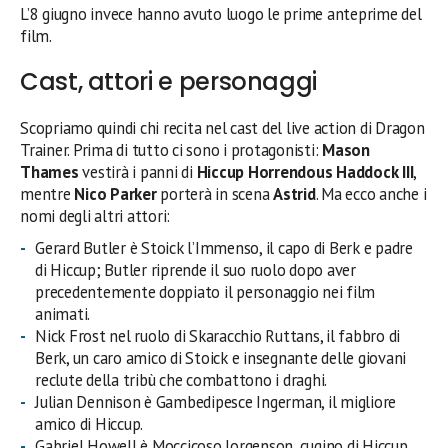
L’8 giugno invece hanno avuto luogo le prime anteprime del
film.
Cast, attori e personaggi
Scopriamo quindi chi recita nel cast del live action di Dragon
Trainer. Prima di tutto ci sono i protagonisti:
Mason
Thames
vestirà i panni di
Hiccup Horrendous Haddock III
,
mentre
Nico Parker
porterà in scena
Astrid
. Ma ecco anche i
nomi degli altri attori:
Gerard Butler è Stoick l’Immenso, il capo di Berk e padre
di Hiccup; Butler riprende il suo ruolo dopo aver
precedentemente doppiato il personaggio nei film
animati.
Nick Frost nel ruolo di Skaracchio Ruttans, il fabbro di
Berk, un caro amico di Stoick e insegnante delle giovani
reclute della tribù che combattono i draghi.
Julian Dennison è Gambedipesce Ingerman, il migliore
amico di Hiccup.
Gabriel Howell è Moccicoso Jorgenson, cugino di Hiccup.