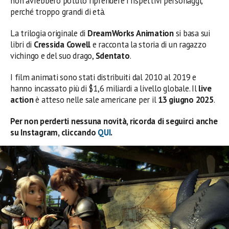
non avrebbero potuto riprendere i rispettivi personaggi,
perché troppo grandi di età.
La trilogia originale di
DreamWorks
Animation
si basa sui
libri di
Cressida
Cowell
e racconta la storia di un ragazzo
vichingo e del suo drago,
Sdentato
.
I film animati sono stati distribuiti dal 2010 al 2019 e
hanno incassato più di $1,6 miliardi a livello globale. Il
live
action
è atteso nelle sale americane per il
13
giugno
2025
.
Per non perderti nessuna novità, ricorda di seguirci anche
su Instagram, cliccando
QUI
.