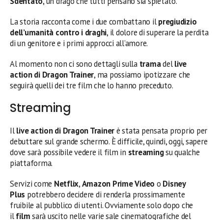
Sdentato
, un drago che tutti pensano sia spietato.
La storia racconta come i due combattano il
pregiudizio
dell’umanità contro i draghi
, il dolore di superare la perdita
di un genitore e i primi approcci all’amore.
Al momento non ci sono dettagli sulla
trama
del
live
action di Dragon Trainer
, ma possiamo ipotizzare che
seguirà quelli dei tre film che lo hanno preceduto.
Streaming
Il
live action di Dragon Trainer
è stata pensata proprio per
debuttare sul grande schermo. È difficile, quindi, oggi, sapere
dove sarà possibile vedere il film in
streaming
su qualche
piattaforma.
Servizi come
Netflix
,
Amazon Prime Video
o
Disney
Plus
potrebbero decidere di renderla prossimamente
fruibile al pubblico di utenti. Ovviamente solo dopo che
il
film
sarà uscito nelle varie sale cinematografiche del