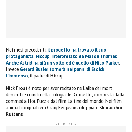
Nei mesi precedenti,
il progetto ha trovato il suo
protagonista,
Hiccup
, interpretato da
Mason
Thames
.
Anche
Astrid
ha già un volto ed è quello di
Nico
Parker
.
Invece
Gerard
Butler
tornerà nei panni di
Stoick
l’Immenso
, il padre di Hiccup.
Nick Frost
è noto per aver recitato ne L’alba dei morti
dementi e quindi nella Trilogia del Cornetto, composta dalla
commedia Hot Fuzz e dal film La fine del mondo. Nei film
animati originali era Craig Ferguson a doppiare
Skaracchio
Ruttans
.