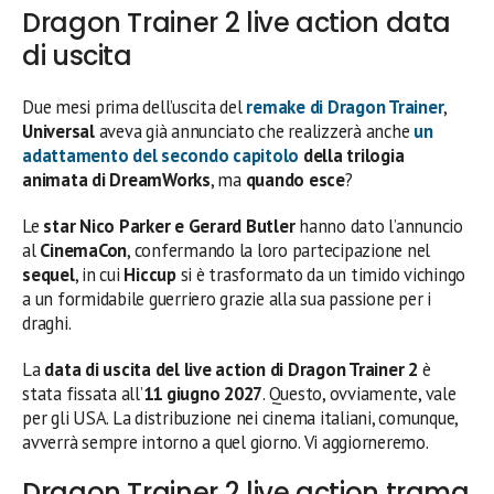
Dragon Trainer 2 live action data
di uscita
Due mesi prima dell’uscita del
remake di Dragon Trainer
,
Universal
aveva già annunciato che realizzerà anche
un
adattamento del secondo capitolo
della trilogia
animata di DreamWorks
, ma
quando esce
?
Le
star Nico Parker e Gerard Butler
hanno dato l’annuncio
al
CinemaCon
, confermando la loro partecipazione nel
sequel
, in cui
Hiccup
si è trasformato da un timido vichingo
a un formidabile guerriero grazie alla sua passione per i
draghi.
La
data di uscita del live action di Dragon Trainer 2
è
stata fissata all’
11 giugno 2027
. Questo, ovviamente, vale
per gli USA. La distribuzione nei cinema italiani, comunque,
avverrà sempre intorno a quel giorno. Vi aggiorneremo.
Dragon Trainer 2 live action trama