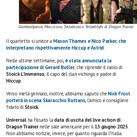
Gambadipesce, Moccicoso, Testabruta e Testaditufo di Dragon Trainer
Il quartetto si unisce a
Mason Thames
e
Nico Parker
, che
interpretano rispettivamente
Hiccup
e
Astrid
.
Nelle ultime settimane, poi,
è stata annunciata la
partecipazione di
Gerard Butler
, che riprende il ruolo di
Stoick L’Immenso
, il capo del clan vichingo e padre di
Hiccup
.
Verso metà gennaio, inoltre, abbiamo saputo che
Nick Frost
porterà in scena
Skaracchio Ruttans
, l’amico e consigliere
fidato di
Stoick
.
Universal
ha fissato la
data di uscita del live action di
Dragon Trainer
nelle sale americane per il
13 giugno 2025
.
Non abbiamo notizie, invece, per quanto riguarda l’Italia.