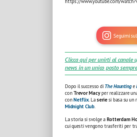
https://www.youtube.com/watch
Seguimi sul
Clicca qui per unirti al canale
news in un unico posto sempre
Dopo il successo di
The Haunting
e
con
Trevor Macy
per realizzare un
con
Netflix
. La
serie
si basa su un
Midnight Club
.
La storia si svolge a
Rotterdam H
cui questi vengono trasferiti per t