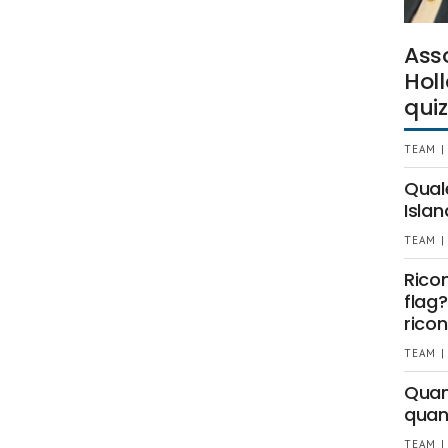
Ass
Holl
quiz
TEAM |
Qual
Islan
TEAM |
Rico
flag?
ricon
TEAM |
Quant
quan
TEAM |