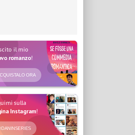
scito il mio
ovo romanzo
!
CQUISTALO ORA
uimi sulla
ina Instagram
!
DANINSERIES