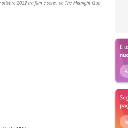
 a ottobre 2022 tra film e serie: da The Midnight Club
È u
nu
A
Seg
pag
@