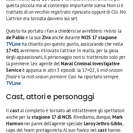
questa piccola ma al contempo importante scena. Non si è
trattato di un vecchio registrato ripescato oppure di CGI. No.
L’attrice era tornata davvero sul set.
Questo ha portato i fan a chiedersi se avrebbero rivisto la
de Pablo
e la sua
Ziva
anche durante
NCIS 17 stagione
.
TVLine
ha chiarito poi questo punto, assicurando che nella
17×01
avremmo ritrovato l’attrice. In realtà, per la gioia
degli appassionati, il personaggio non si trattenuto solo per
la premiere. L’ex agente del
Naval Criminal Investigative
Service
è apparsa in altri 3 episodi: la 17×02, il
mid-season
finale
e la
mid-season premiere
. Così ha riportato sempre
TVLine
.
Cast, attori e personaggi
Il
cast
al completo è tornato ad intrattenere gli spettatori
anche per la
stagione 17 di NCIS
. Rivediamo, dunque,
Mark
Harmon
nei panni dell’agente speciale
Leroy Jethro Gibbs
,
capo del team protagonista. Al suo fianco nel
cast
hanno