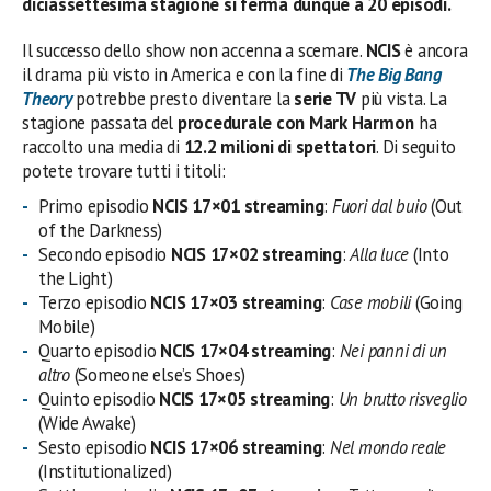
diciassettesima stagione si ferma dunque a 20 episodi.
Il successo dello show non accenna a scemare.
NCIS
è ancora
il drama più visto in America e con la fine di
The Big Bang
Theory
potrebbe presto diventare la
serie TV
più vista. La
stagione passata del
procedurale con Mark Harmon
ha
raccolto una media di
12.2 milioni di spettatori
. Di seguito
potete trovare tutti i titoli:
Primo episodio
NCIS 17×01 streaming
:
Fuori dal buio
(Out
of the Darkness)
Secondo episodio
NCIS 17×02 streaming
:
Alla luce
(Into
the Light)
Terzo episodio
NCIS 17×03 streaming
:
Case mobili
(Going
Mobile)
Quarto episodio
NCIS 17×04 streaming
:
Nei panni di un
altro
(Someone else’s Shoes)
Quinto episodio
NCIS 17×05 streaming
:
Un brutto risveglio
(Wide Awake)
Sesto episodio
NCIS 17×06 streaming
:
Nel mondo reale
(Institutionalized)