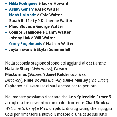
Nikki Rodriguez
è Jackie Howard
Ashby Gentry
è Alex Walter
Noah LaLonde
è Cole Walter
Sarah Rafferty è Katherine Walter
Marc Blucas è George Walter
Connor Stanhope è Danny Walter
Johnny Link è Will Walter
Corey Fogelmanis
è Nathan Walter
Jaylan Evans è Skylar Summerhill
Nella seconda stagione si sono poi aggiunti al
cast
anche
Natalie Sharp
(
Wilderness
),
Carson
MacCormac
(
Shazam!
),
Janet Kidder
(
Star Trek:
Discovery
),
Riele Downs
(
Bel-Air
) e
Jake Manley
(
The Order
).
Capiremo più avanti se ci sarà ancora posto per loro.
Nel mentre possiamo riportare che
Uno Splendido Errore 3
accoglierà tre new entry con ruolo ricorrente.
Chad Rook
(
It:
Welcome to Derry
) è
Mac
, un pilota di drag racing che ingaggia
Cole per rimettere a nuovo il motore di una delle sue auto