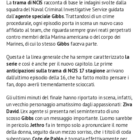
La
trama di NCIS
racconta di base le indagini svolte dalla
squadra del Naval Criminal Investigative Service guidata
dall’
agente speciale Gibbs
. Trattandosi di un crime
procedurale, ogni episodio porta in scena un nuovo caso
affidato al team, che riguarda sempre gravi reati perpetrati
contro membri della Marina americana o del corpo dei
Marines, di cui lo stesso
Gibbs
faceva parte.
Questa è la linea generale che ha sempre caratterizzato
la
serie
e così è anche per il nuovo capitolo. Le prime
anticipazioni sulla trama di NCIS 17 stagione
arrivano
dall’ultimo episodio della 16, che ha fatto molto pensare i
fan, dopo averli tremendamente scioccati.
Gli ultimi minuti del finale hanno riportato in scena, infatti,
un vecchio personaggio amatissimo dagli appassionati:
Ziva
David
. L’ex agente si presenta nel seminterrato di uno
scosso
Gibbs
con un messaggio importante. L’uomo sarebbe
in pericolo.
Jethro
fa in tempo solo a pronunciare il nome
della donna, seguito da un mezzo sorriso, che i titoli di coda
subentrano.
Cote de Pablo
è tornata effettivamente per