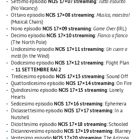
Settimo episodio
NCIS 17×07 streaming
:
Tutto esaurito
(No Vacancy)
Ottavo episodio
NCIS 17×08 streaming
:
Musica, maestro!
(Musical Chairs)
Nono episodio
NCIS 17×09 streaming
:
Game Over
(IRL)
Decimo episodio
NCIS 17×10 streaming
:
Fianco a fianco
(The North Pole)
Undicesimo episodio
NCIS 17×11 streaming
:
Un cuore a
metà
(In the Wind)
Dodicesimo episodio
NCIS 17×12 streaming
: Flight Plan
–
11 SETTEMBRE RAI 2
Tredicesimo episodio
NCIS 17×13 streaming
: Sound Off
Quattordicesimo episodio
NCIS 17×14 streaming
: On Fire
Quindicesimo episodio
NCIS 17×15 streaming
: Lonely
Hearts
Sedicesimo episodio
NCIS 17×16 streaming
: Ephemera
Diciassettesimo episodio
NCIS 17×17 streaming
: In a
Nutshell
Diciottesimo episodio
NCIS 17×18 streaming
: Schooled
Diciannovesimo episodio
NCIS 17×19 streaming
: Blarney
Ventesimo episodio
NCIS 17×20 streaming
: The Arizona