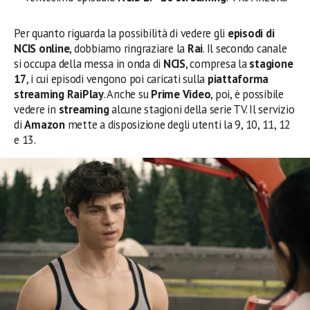
Per quanto riguarda la possibilità di vedere gli
episodi di
NCIS online
, dobbiamo ringraziare la
Rai
. Il secondo canale
si occupa della messa in onda di
NCIS
, compresa la
stagione
17
, i cui episodi vengono poi caricati sulla
piattaforma
streaming RaiPlay
. Anche su
Prime Video
, poi, è possibile
vedere in
streaming
alcune stagioni della serie TV. Il servizio
di
Amazon
mette a disposizione degli utenti la 9, 10, 11, 12
e 13.