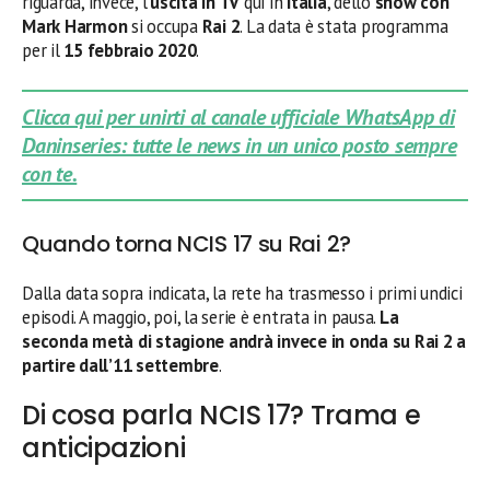
riguarda, invece, l’
uscita in TV
qui in
Italia
, dello
show con
Mark Harmon
si occupa
Rai 2
. La data è stata programma
per il
15 febbraio 2020
.
Clicca qui per unirti al canale ufficiale WhatsApp di
Daninseries: tutte le news in un unico posto sempre
con te.
Quando torna NCIS 17 su Rai 2?
Dalla data sopra indicata, la rete ha trasmesso i primi undici
episodi. A maggio, poi, la serie è entrata in pausa.
La
seconda metà di stagione andrà invece in onda su Rai 2 a
partire dall’11 settembre
.
Di cosa parla NCIS 17? Trama e
anticipazioni