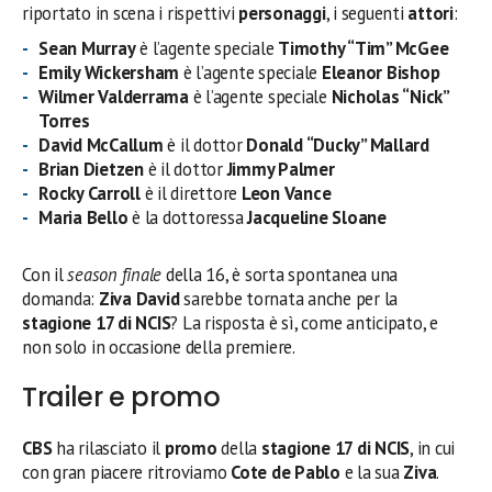
riportato in scena i rispettivi
personaggi
, i seguenti
attori
:
Sean Murray
è l’agente speciale
Timothy “Tim” McGee
Emily Wickersham
è l’agente speciale
Eleanor Bishop
Wilmer Valderrama
è l’agente speciale
Nicholas “Nick”
Torres
David McCallum
è il dottor
Donald “Ducky” Mallard
Brian Dietzen
è il dottor
Jimmy Palmer
Rocky Carroll
è il direttore
Leon Vance
Maria Bello
è la dottoressa
Jacqueline Sloane
Con il
season finale
della 16, è sorta spontanea una
domanda:
Ziva David
sarebbe tornata anche per la
stagione 17 di NCIS
? La risposta è sì, come anticipato, e
non solo in occasione della premiere.
Trailer e promo
CBS
ha rilasciato il
promo
della
stagione 17 di NCIS
, in cui
con gran piacere ritroviamo
Cote de Pablo
e la sua
Ziva
.