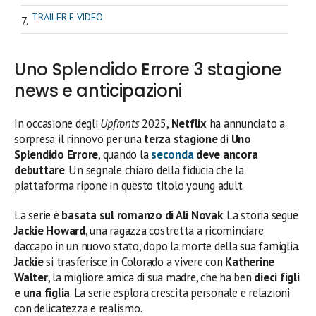
TRAILER E VIDEO
Uno Splendido Errore 3 stagione
news e anticipazioni
In occasione degli
Upfronts
2025,
Netflix
ha annunciato a
sorpresa il rinnovo per una
terza stagione
di
Uno
Splendido Errore
, quando la
seconda
deve ancora
debuttare
. Un segnale chiaro della fiducia che la
piattaforma ripone in questo titolo young adult.
La serie è
basata sul romanzo di Ali Novak
. La storia segue
Jackie Howard
, una ragazza costretta a ricominciare
daccapo in un nuovo stato, dopo la morte della sua famiglia.
Jackie
si trasferisce in Colorado a vivere con
Katherine
Walter
, la migliore amica di sua madre, che ha ben
dieci figli
e una figlia
. La serie esplora crescita personale e relazioni
con delicatezza e realismo.