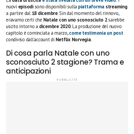
La
data di uscita
è stata rivelata con un breve video
: i
nuovi
episodi
sono disponibili sulla
piattaforma
streaming
a partire dal
18 dicembre
. Sin dal momento del rinnovo,
eravamo certi che
Natale con uno sconosciuto 2
sarebbe
uscito intorno a
dicembre 2020
. La produzione del nuovo
capitolo è cominciata a marzo,
come testimonia un post
condiviso dall’account di
Netflix Norvegia
.
Di cosa parla Natale con uno
sconosciuto 2 stagione? Trama e
anticipazioni