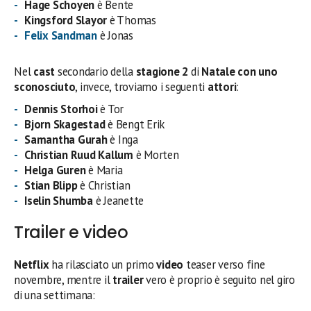
Hage Schoyen
è Bente
Kingsford Slayor
è Thomas
Felix Sandman
è Jonas
Nel
cast
secondario della
stagione 2
di
Natale con uno
sconosciuto
, invece, troviamo i seguenti
attori
:
Dennis Storhoi
è Tor
Bjorn Skagestad
è Bengt Erik
Samantha Gurah
è Inga
Christian Ruud Kallum
è Morten
Helga Guren
è Maria
Stian Blipp
è Christian
Iselin Shumba
è Jeanette
Trailer e video
Netflix
ha rilasciato un primo
video
teaser verso fine
novembre, mentre il
trailer
vero è proprio è seguito nel giro
di una settimana: