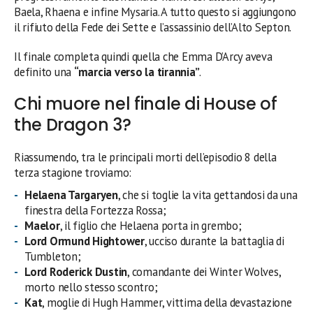
Baela, Rhaena e infine Mysaria. A tutto questo si aggiungono
il rifiuto della Fede dei Sette e l’assassinio dell’Alto Septon.
Il finale completa quindi quella che Emma D’Arcy aveva
definito una
“marcia verso la tirannia”
.
Chi muore nel finale di House of
the Dragon 3?
Riassumendo, tra le principali morti dell’episodio 8 della
terza stagione troviamo:
Helaena Targaryen
, che si toglie la vita gettandosi da una
finestra della Fortezza Rossa;
Maelor
, il figlio che Helaena porta in grembo;
Lord Ormund Hightower
, ucciso durante la battaglia di
Tumbleton;
Lord Roderick Dustin
, comandante dei Winter Wolves,
morto nello stesso scontro;
Kat
, moglie di Hugh Hammer, vittima della devastazione