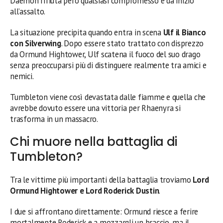
Daemon rifiuta però qualsiasi compromesso e dà inizio
all’assalto.
La situazione precipita quando entra in scena
Ulf il Bianco
con Silverwing
. Dopo essere stato trattato con disprezzo
da Ormund Hightower, Ulf scatena il fuoco del suo drago
senza preoccuparsi più di distinguere realmente tra amici e
nemici.
Tumbleton viene così devastata dalle fiamme e quella che
avrebbe dovuto essere una vittoria per Rhaenyra si
trasforma in un massacro.
Chi muore nella battaglia di
Tumbleton?
Tra le vittime più importanti della battaglia troviamo
Lord
Ormund Hightower e Lord Roderick Dustin
.
I due si affrontano direttamente: Ormund riesce a ferire
mortalmente Roderick e a mozzargli un braccio, ma il