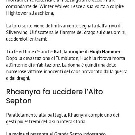
comandante dei Winter Wolves riesce a sua volta a colpire
Hightower alla schiena.
La loro sorte viene definitivamente segnata dall’arrivo di
Silverwing: Ulf scatena le fiamme del drago sui due uomini,
uccidendoli entrambi.
Tra le vittime c’è anche
Kat, la moglie di Hugh Hammer
.
Dopo la devastazione di Tumbleton, Hugh la ritrova morta
all’interno di un’abitazione. La donna è quindi una delle
numerose vittime innocenti del caos provocato dalla guerra
e dai draghi.
Rhaenyra fa uccidere l’Alto
Septon
Parallelamente alla battaglia, Rhaenyra compie uno dei
gesti più estremi della sua intera storia.
La regina si presenta al Grande Septo indossando