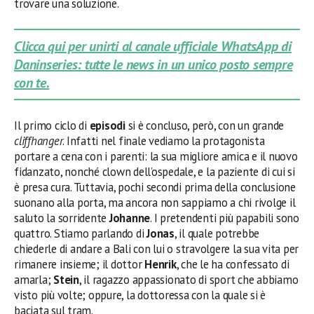
trovare una soluzione.
Clicca qui per unirti al canale ufficiale WhatsApp di
Daninseries: tutte le news in un unico posto sempre
con te.
Il primo ciclo di
episodi
si è concluso, però, con un grande
cliffhanger
. Infatti nel finale vediamo la protagonista
portare a cena con i parenti: la sua migliore amica e il nuovo
fidanzato, nonché clown dell’ospedale, e la paziente di cui si
è presa cura. Tuttavia, pochi secondi prima della conclusione
suonano alla porta, ma ancora non sappiamo a chi rivolge il
saluto la sorridente
Johanne
. I pretendenti più papabili sono
quattro. Stiamo parlando di
Jonas
, il quale potrebbe
chiederle di andare a Bali con lui o stravolgere la sua vita per
rimanere insieme; il dottor
Henrik
, che le ha confessato di
amarla;
Stein
, il ragazzo appassionato di sport che abbiamo
visto più volte; oppure, la dottoressa con la quale si è
baciata sul tram.