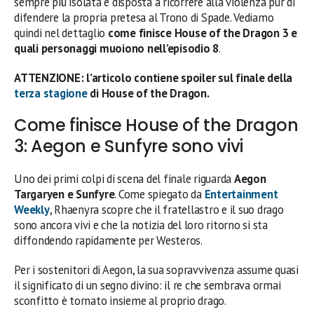
sempre più isolata e disposta a ricorrere alla violenza pur di
difendere la propria pretesa al Trono di Spade. Vediamo
quindi nel dettaglio
come finisce House of the Dragon 3 e
quali personaggi muoiono nell’episodio 8
.
ATTENZIONE: l’articolo contiene spoiler sul finale della
terza stagione
di House of the Dragon.
Come finisce House of the Dragon
3: Aegon e Sunfyre sono vivi
Uno dei primi colpi di scena del finale riguarda
Aegon
Targaryen e Sunfyre
. Come spiegato da
Entertainment
Weekly
, Rhaenyra scopre che il fratellastro e il suo drago
sono ancora vivi e che la notizia del loro ritorno si sta
diffondendo rapidamente per Westeros.
Per i sostenitori di Aegon, la sua sopravvivenza assume quasi
il significato di un segno divino: il re che sembrava ormai
sconfitto è tornato insieme al proprio drago.