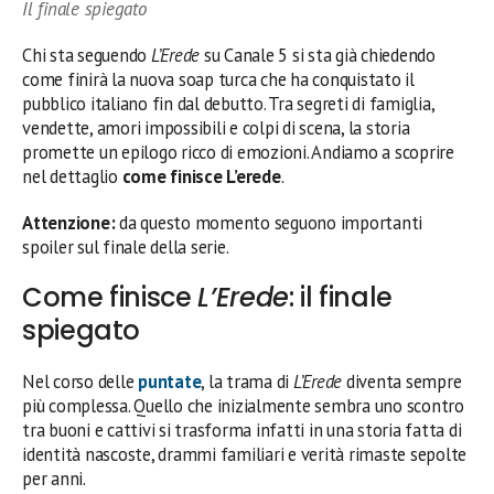
Il finale spiegato
Chi sta seguendo
L’Erede
su Canale 5 si sta già chiedendo
come finirà la nuova soap turca che ha conquistato il
pubblico italiano fin dal debutto. Tra segreti di famiglia,
vendette, amori impossibili e colpi di scena, la storia
promette un epilogo ricco di emozioni. Andiamo a scoprire
nel dettaglio
come finisce L’erede
.
Attenzione:
da questo momento seguono importanti
spoiler sul finale della serie.
Come finisce
L’Erede
: il finale
spiegato
Nel corso delle
puntate
, la trama di
L’Erede
diventa sempre
più complessa. Quello che inizialmente sembra uno scontro
tra buoni e cattivi si trasforma infatti in una storia fatta di
identità nascoste, drammi familiari e verità rimaste sepolte
per anni.