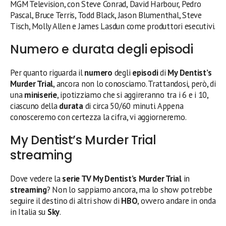
MGM Television, con Steve Conrad, David Harbour, Pedro
Pascal, Bruce Terris, Todd Black, Jason Blumenthal, Steve
Tisch, Molly Allen e James Lasdun come produttori esecutivi.
Numero e durata degli episodi
Per quanto riguarda il
numero
degli
episodi
di
My Dentist’s
Murder Trial
, ancora non lo conosciamo. Trattandosi, però, di
una
miniserie
, ipotizziamo che si aggireranno tra i 6 e i 10,
ciascuno della
durata
di circa 50/60 minuti. Appena
conosceremo con certezza la cifra, vi aggiorneremo.
My Dentist’s Murder Trial
streaming
Dove vedere la
serie TV
My Dentist’s Murder Trial
in
streaming
?
Non lo sappiamo ancora, ma lo show potrebbe
seguire il destino di altri show di
HBO
, ovvero andare in onda
in Italia su
Sky
.