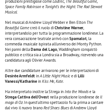
produzioni prestigiose come
Lautrec
,
The Beautiful Game
,
Space Family Robinson
e
Tonight’s the Night: The Rod Stewart
Musical
.
Nel musical di Andrew Lloyd Webber e Ben Elton
The
Beautiful Game
creò il ruolo di
Christine Warner
,
interpretandolo per tutta la programmazione londinese. La
vera consacrazione teatrale arrivò con
Spamalot
, la
commedia musicale ispirata all’universo dei Monty Python.
Nei panni della
Dama del Lago
, Waddingham conquistò
pubblico e critica sia a Londra sia a Broadway, ricevendo una
candidatura agli Olivier Awards.
Altre due candidature arrivarono per le interpretazioni di
Desirée Armfeldt
in
A Little Night Music
e di
Lilli
Vanessi/Katharine
in
Kiss Me, Kate
.
Ha interpretato inoltre la Strega in
Into the Woods
e la
Strega Cattiva dell’Ovest
nella produzione londinese de
Il
mago di Oz
. In quest’ultimo spettacolo fu la prima a cantare
dal vivo il nuovo brano
Red Shoes Blues
di Andrew Lloyd