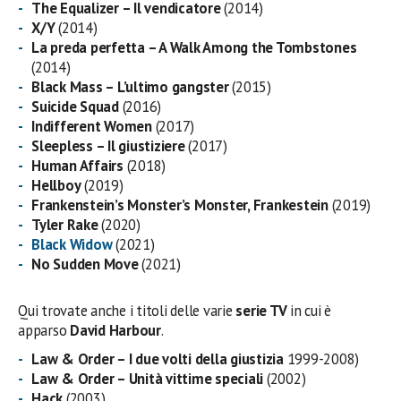
The Equalizer – Il vendicatore
(2014)
X/Y
(2014)
La preda perfetta – A Walk Among the Tombstones
(2014)
Black Mass – L’ultimo gangster
(2015)
Suicide Squad
(2016)
Indifferent Women
(2017)
Sleepless – Il giustiziere
(2017)
Human Affairs
(2018)
Hellboy
(2019)
Frankenstein’s Monster’s Monster, Frankestein
(2019)
Tyler Rake
(2020)
Black Widow
(2021)
No Sudden Move
(2021)
Qui trovate anche i titoli delle varie
serie TV
in cui è
apparso
David Harbour
.
Law & Order – I due volti della giustizia
1999-2008)
Law & Order – Unità vittime speciali
(2002)
Hack
(2003)