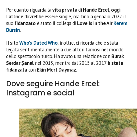
Per quanto riguarda la
vita privata
di
Hande Ercel
,
oggi
l’
attrice
dovrebbe essere single, ma fino a gennaio 2022 il
suo
fidanzato
è stato il collega di
Love is in the Air
Kerem
Bürsin
.
Il sito
Who’s Dated Who
, inoltre, ci ricorda che è stata
legata sentimentalmente a due attori famosi nel mondo
dello spettacolo turco. Ha avuto una relazione con
Burak
Serdar Şanal
nel 2015, mentre dal 2015 al 2017
è stata
fidanzata
con
Ekin Mert Daymaz
.
Dove seguire Hande Ercel:
Instagram e social