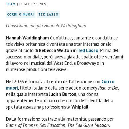
TEAM
| LUGLIO 28, 2026
CORRI O MUORI
TED LASSO
Conosciamo meglio Hannah Waddingham
Hannah Waddingham
è un’attrice, cantante e conduttrice
televisiva britannica diventata una star internazionale
grazie al ruolo di
Rebecca Welton in
Ted Lasso
. Prima del
successo mondiale, però, aveva già alle spalle oltre vent’anni
di lavoro nei musical del West End, a Broadway e in
numerose produzioni televisive.
Nel 2026 è tornata al centro dell’attenzione con
Corri o
muori
, titolo italiano della serie action comedy
Ride or Die
,
nella quale interpreta
Judith Burton
, una donna
apparentemente ordinaria che nasconde l’identità della
spietata assassina professionista
Whiptail
.
Dalla formazione teatrale alla maternità, passando per
Game of Thrones
,
Sex Education
,
The Fall Guy
e
Mission: