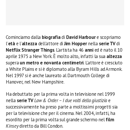
Cominciamo dalla
biografia
di
David Harbour
e scopriamo
l’
età
e l’
altezza
dell’attore di
Jim Hopper
nella
serie TV
di
Netflix Stranger Things
. L’artista ha 46
anni
ed è nato il 10
aprile 1975 a New York. È molto alto, infatti la sua
altezza
supera
un metro e novanta centimetri
. L’attore è cresciuto
a White Plains e si è diplomato alla Byram Hills ad Armonk.
Nel 1997 si è anche laureato al Dartmouth College di
Hanover, nel New Hampshire.
Ha debuttato per la prima volta in televisione nel 1999
nella
serie TV
Law & Order – I due volti della giustizia
e
successivamente ha preso parte a moltissimi progetti sia
per la televisione che per il cinema. Nel 2004, infatti, ha
esordito per la prima volta sul grande schermo nel
film
Kinsey
diretto da Bill Condon.