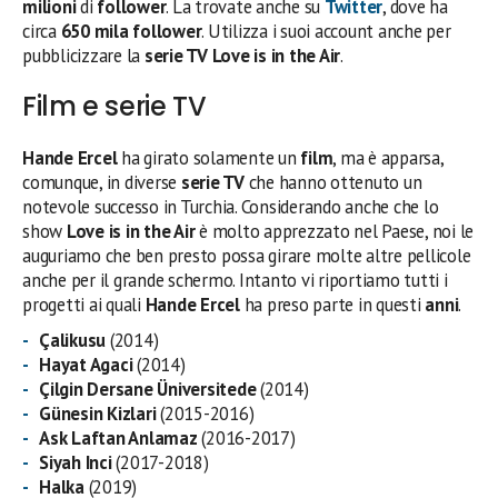
milioni
di
follower
. La trovate anche su
Twitter
, dove ha
circa
650 mila follower
. Utilizza i suoi account anche per
pubblicizzare la
serie TV
Love is in the Air
.
Film e serie TV
Hande Ercel
ha girato solamente un
film
, ma è apparsa,
comunque, in diverse
serie TV
che hanno ottenuto un
notevole successo in Turchia. Considerando anche che lo
show
Love is in the Air
è molto apprezzato nel Paese, noi le
auguriamo che ben presto possa girare molte altre pellicole
anche per il grande schermo. Intanto vi riportiamo tutti i
progetti ai quali
Hande Ercel
ha preso parte in questi
anni
.
Çalikusu
(2014)
Hayat Agaci
(2014)
Çilgin Dersane Üniversitede
(2014)
Günesin Kizlari
(2015-2016)
Ask Laftan Anlamaz
(2016-2017)
Siyah Inci
(2017-2018)
Halka
(2019)