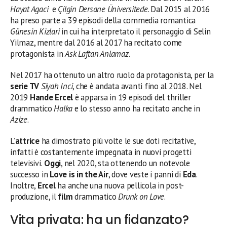
Hayat Agaci
e
Çilgin Dersane Üniversitede
. Dal 2015 al 2016
ha preso parte a 39 episodi della commedia romantica
Günesin Kizlari
in cui ha interpretato il personaggio di Selin
Yilmaz, mentre dal 2016 al 2017 ha recitato come
protagonista in
Ask Laftan Anlamaz
.
Nel 2017 ha ottenuto un altro ruolo da protagonista, per la
serie TV
Siyah Inci
, che è andata avanti fino al 2018. Nel
2019
Hande Ercel
è apparsa in 19 episodi del thriller
drammatico
Halka
e lo stesso anno ha recitato anche in
Azize
.
L’
attrice
ha dimostrato più volte le sue doti recitative,
infatti è costantemente impegnata in nuovi progetti
televisivi.
Oggi
, nel 2020, sta ottenendo un notevole
successo in
Love is in the Air
, dove veste i panni di
Eda
.
Inoltre,
Ercel
ha anche una nuova pellicola in post-
produzione, il
film
drammatico
Drunk on Love
.
Vita privata: ha un fidanzato?