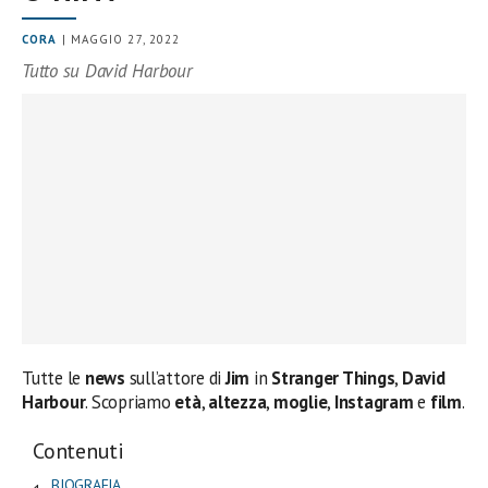
CORA
| MAGGIO 27, 2022
Tutto su David Harbour
Tutte le
news
sull’attore di
Jim
in
Stranger Things
,
David
Harbour
. Scopriamo
età
,
altezza
,
moglie
,
Instagram
e
film
.
Contenuti
BIOGRAFIA