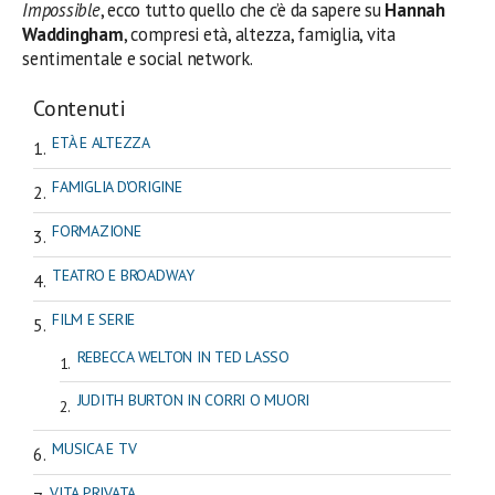
Impossible
, ecco tutto quello che c’è da sapere su
Hannah
Waddingham
, compresi età, altezza, famiglia, vita
sentimentale e social network.
Contenuti
ETÀ E ALTEZZA
FAMIGLIA D'ORIGINE
FORMAZIONE
TEATRO E BROADWAY
FILM E SERIE
REBECCA WELTON IN TED LASSO
JUDITH BURTON IN CORRI O MUORI
MUSICA E TV
VITA PRIVATA