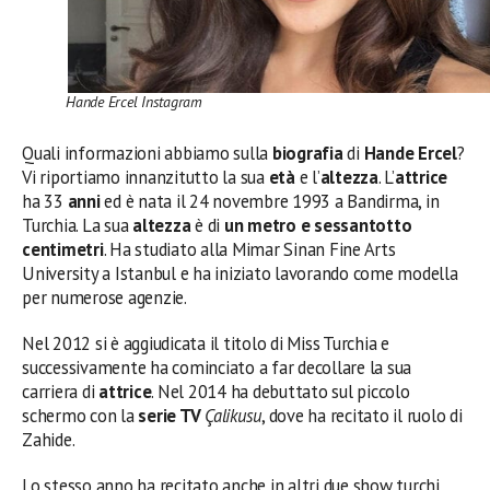
Hande Ercel Instagram
Quali informazioni abbiamo sulla
biografia
di
Hande Ercel
?
Vi riportiamo innanzitutto la sua
età
e l’
altezza
. L’
attrice
ha 33
anni
ed è nata il 24 novembre 1993 a Bandirma, in
Turchia. La sua
altezza
è di
un metro e sessantotto
centimetri
. Ha studiato alla Mimar Sinan Fine Arts
University a Istanbul e ha iniziato lavorando come modella
per numerose agenzie.
Nel 2012 si è aggiudicata il titolo di Miss Turchia e
successivamente ha cominciato a far decollare la sua
carriera di
attrice
. Nel 2014 ha debuttato sul piccolo
schermo con la
serie TV
Çalikusu
, dove ha recitato il ruolo di
Zahide.
Lo stesso anno ha recitato anche in altri due show turchi