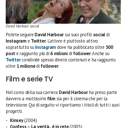
David Harbour social
Potete seguire
David Harbour
sui suoi profili
social
di
Instagram
e
Twitter
. L’attore è piuttosto attivo
soprattutto su
Instagram
dove ha pubblicato oltre
300
post
e raggiunto più di
6 milioni
di
follower
. Anche su
Twitter
condivide spesso diversi contenuti e ha raggiunto
oltre
1 milione
di
follower
.
Film e serie TV
Nel corso della sua carriera
David Harbour
ha preso parte
davvero a moltissimi
film
sia per il cinema che per la
televisione. Qui di seguito vi riportiamo i titoli di tutti i suoi
progetti.
Kinsey
(2004)
Confess – La verità.. è in rete
(2005)