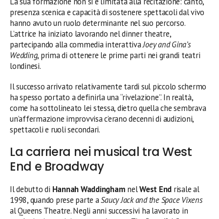
La sua formazione non si è limitata alla recitazione: canto,
presenza scenica e capacità di sostenere spettacoli dal vivo
hanno avuto un ruolo determinante nel suo percorso.
L’attrice ha iniziato lavorando nel dinner theatre,
partecipando alla commedia interattiva
Joey and Gina’s
Wedding
, prima di ottenere le prime parti nei grandi teatri
londinesi.
Il successo arrivato relativamente tardi sul piccolo schermo
ha spesso portato a definirla una “rivelazione”. In realtà,
come ha sottolineato lei stessa, dietro quella che sembrava
un’affermazione improvvisa c’erano decenni di audizioni,
spettacoli e ruoli secondari.
La carriera nei musical tra West
End e Broadway
Il debutto di
Hannah Waddingham
nel
West End
risale al
1998, quando prese parte a
Saucy Jack and the Space Vixens
al Queens Theatre. Negli anni successivi ha lavorato in