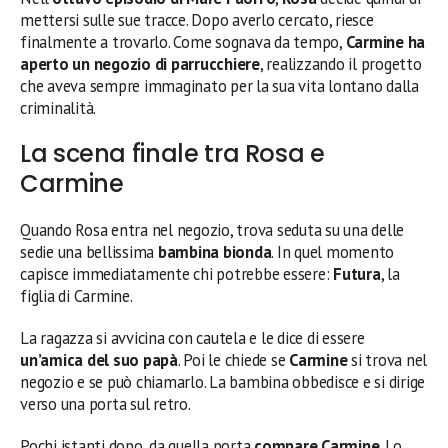
mettersi sulle sue tracce. Dopo averlo cercato, riesce
finalmente a trovarlo. Come sognava da tempo,
Carmine ha
aperto un negozio di parrucchiere
, realizzando il progetto
che aveva sempre immaginato per la sua vita lontano dalla
criminalità.
La scena finale tra Rosa e
Carmine
Quando Rosa entra nel negozio, trova seduta su una delle
sedie una bellissima
bambina bionda
. In quel momento
capisce immediatamente chi potrebbe essere:
Futura
, la
figlia di Carmine.
La ragazza si avvicina con cautela e le dice di essere
un’amica del suo papà
. Poi le chiede se
Carmine
si trova nel
negozio e se può chiamarlo. La bambina obbedisce e si dirige
verso una porta sul retro.
Pochi istanti dopo, da quella porta
compare Carmine
. Lo