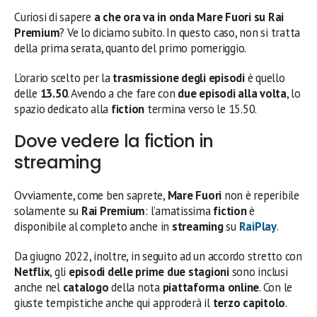
Curiosi di sapere
a che ora va in onda Mare Fuori su Rai
Premium
? Ve lo diciamo subito. In questo caso, non si tratta
della prima serata, quanto del primo pomeriggio.
L’orario scelto per la
trasmissione degli episodi
è quello
delle
13.50
. Avendo a che fare con
due episodi alla volta
, lo
spazio dedicato alla
fiction
termina verso le 15.50.
Dove vedere la fiction in
streaming
Ovviamente, come ben saprete,
Mare Fuori
non è reperibile
solamente su
Rai
Premium
: l’amatissima
fiction
è
disponibile al completo anche in
streaming
su
RaiPlay
.
Da giugno 2022, inoltre, in seguito ad un accordo stretto con
Netflix
, gli
episodi delle prime due stagioni
sono inclusi
anche nel
catalogo
della nota
piattaforma
online
. Con le
giuste tempistiche anche qui approderà il
terzo
capitolo
.