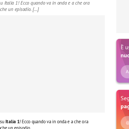
su Italia 1! Ecco quando va in onda e a che ora
che un episodio. […]
È u
nu
A
Seg
pag
 su
Italia 1
! Ecco quando va in onda e a che ora
@
che un episodio.