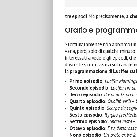
tre episodi. Ma precisamente,
a che
Orario e programmazi
Sfortunatamente non abbiamo u
varia, però, solo di qualche minuto
interessati a vedere gli episodi, che
dovreste sintonizzarvi sul canale in
la
programmazione
di
Lucifer su I
Primo episodio
:
Lucifer Mornings
Secondo episodio
:
Lucifer, riman
Terzo episodio
:
L’aspirante princ
Quarto episodio
:
Qualità virili
–
Quinto episodio
:
Scarpe da sogn
Sesto episodio
:
Il figlio predilett
Settimo episodio
:
Spalla alata
–
Ottavo episodio
:
E tu, dottoressa
Nono episodio
:
Un prete entra in