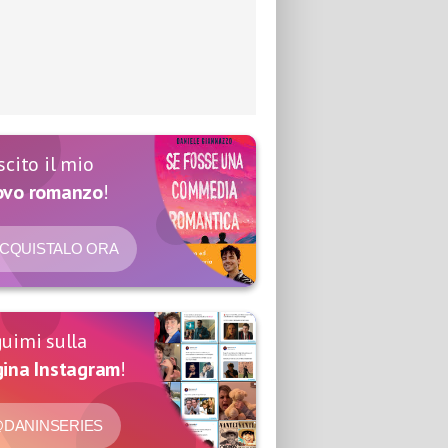
scito il mio
ovo romanzo
!
CQUISTALO ORA
uimi sulla
ina Instagram
!
DANINSERIES