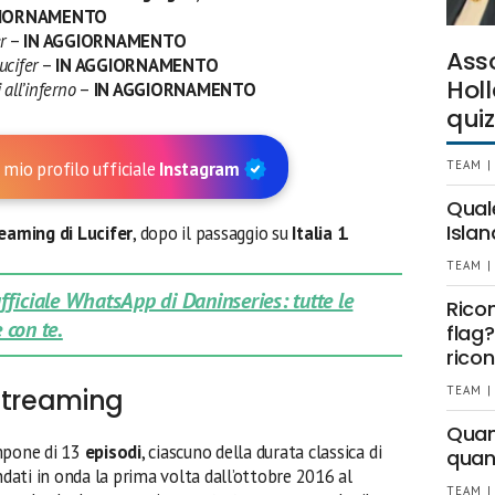
GIORNAMENTO
r
–
IN AGGIORNAMENTO
Ass
ucifer
–
IN AGGIORNAMENTO
Holl
 all’inferno
–
IN AGGIORNAMENTO
quiz
 mio profilo ufficiale
Instagram
TEAM |
Qual
Islan
eaming di Lucifer
, dopo il passaggio su
Italia 1
.
TEAM |
 ufficiale WhatsApp di Daninseries: tutte le
Rico
 con te.
flag?
ricon
 streaming
TEAM |
Quant
mpone di 13
episodi
, ciascuno della durata classica di
quan
ndati in onda la prima volta dall’ottobre 2016 al
TEAM |