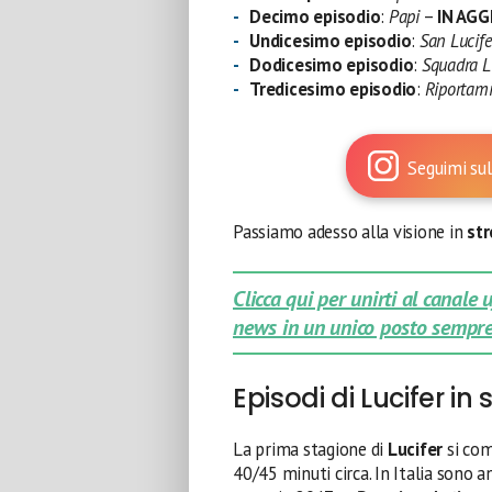
Decimo episodio
:
Papi
–
IN AG
Undicesimo episodio
:
San Lucife
Dodicesimo episodio
:
Squadra L
Tredicesimo episodio
:
Riportami
Seguimi sul
Passiamo adesso alla visione in
str
Clicca qui per unirti al canale
news in un unico posto sempre
Episodi di Lucifer in
La prima stagione di
Lucifer
si co
40/45 minuti circa. In Italia sono a