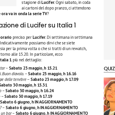
stagione di
Lucifer
. Ogni sabato, in coda
ai cartoni del dopo pranzo, ci attendono
 ora va in onda la serie TV
?
one di Lucifer su Italia 1
n
orario
preciso per
Lucifer
. Di settimana in settimana
. Indicativamente possiamo dirvi che se siete
 sia per la prima volta o che si tratti di un rewatch,
torno alle 15.20. In particolare, ecco
talia 1
più nel dettaglio:
QUIZ
tar
–
Sabato 23 maggio, h 15.21
i. Buon diavolo.
–
Sabato 23 maggio, h 16.16
ipe delle tenebre
–
Sabato 23 maggio, h 17.09
Sabato
30 maggio, h 15.31
o
–
Sabato
30 maggio
, h 16.24
o
–
Sabato
30 maggio
, h 17.19
Sabato
6 giugno, h IN AGGIORNAMENTO
?
–
Sabato
6 giugno, h
IN AGGIORNAMENTO
 un bar
–
Sabato
6 giugno, h
IN AGGIORNAMENTO