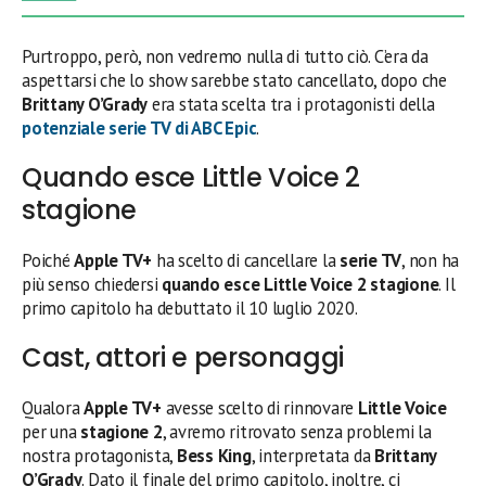
Purtroppo, però, non vedremo nulla di tutto ciò. C’era da
aspettarsi che lo show sarebbe stato cancellato, dopo che
Brittany O’Grady
era stata scelta tra i protagonisti della
potenziale
serie TV
di ABC Epic
.
Quando esce Little Voice 2
stagione
Poiché
Apple TV+
ha scelto di cancellare la
serie TV
, non ha
più senso chiedersi
quando esce Little Voice 2 stagione
. Il
primo capitolo ha debuttato il 10 luglio 2020.
Cast, attori e personaggi
Qualora
Apple TV+
avesse scelto di rinnovare
Little Voice
per una
stagione 2
, avremo ritrovato senza problemi la
nostra protagonista,
Bess King
, interpretata da
Brittany
O’Grady
. Dato il finale del primo capitolo, inoltre, ci