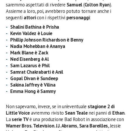
saremmo aspettati di rivedere
Samuel
(
Colton Ryan
).
Assieme a loro, poi, avrebbero potuto tornare anche i
seguenti
attori
con i rispettivi
personaggi
:
Shalini Bathina
è Prisha
Kevin Valdez è Louie
Phillip Johnson Richardson
è
Benny
Nadia Mohebban è Ananya
Mark Blane è Zack
Ned Eisenberg è Al
Sam Lazarus è Phil
Samrat Chakrabarti è Anil
Gopal Divan è Sundeep
Sakina Jaffrey è Vilina
Emma Hong è Sammy
Non sapevamo, invece, se in un’eventuale
stagione 2 di
Little Voice
avremmo rivisto
Sean Teale
nei panni di
Ethan
.
La
serie TV
è una produzione Bad Robot in associazione con
Warner Bros. Television
.
J.J. Abrams
,
Sara Bareilles
, Jessie