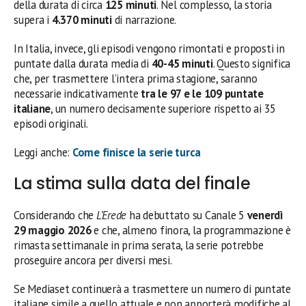
della durata di circa
125 minuti
. Nel complesso, la storia
supera i
4.370 minuti
di narrazione.
In Italia, invece, gli episodi vengono rimontati e proposti in
puntate dalla durata media di
40-45 minuti
. Questo significa
che, per trasmettere l’intera prima stagione, saranno
necessarie indicativamente
tra le 97 e le 109 puntate
italiane
, un numero decisamente superiore rispetto ai 35
episodi originali.
Leggi anche:
Come finisce la serie turca
La stima sulla data del finale
Considerando che
L’Erede
ha debuttato su Canale 5
venerdì
29 maggio 2026
e che, almeno finora, la programmazione è
rimasta settimanale in prima serata, la serie potrebbe
proseguire ancora per diversi mesi.
Se Mediaset continuerà a trasmettere un numero di puntate
italiane simile a quello attuale e non apporterà modifiche al