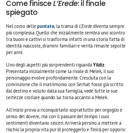
Come finisce
L’Erede
: il finale
spiegato
Nel corso delle
puntate
, la trama di
L’Erede
diventa sempre
più complessa. Quello che inizialmente sembra uno scontro
tra buoni e cattivi si trasforma infatti in una storia fatta di
identità nascoste, drammi familiari e verità rimaste sepolte
per anni.
Uno degli aspetti più sorprendenti riguarda
Yildiz
.
Presentata inizialmente come la rivale di Melek, il suo
personaggio evolve profondamente. Cresciuta con la
convinzione che il matrimonio con Serhat fosse già scritto
dal destino e voluto dalla sua famiglia, vede tutte le sue
certezze crollare quando lui torna accanto a Melek.
All’inizio prova a riconquistarlo soprattutto per orgoglio e
senso del dovere, ma con il passare del tempo i suoi
sentimenti diventano sinceri. Arriverà persino a mettere a
rischio la propria vita pur di proteggerlo e finirà per opporsi