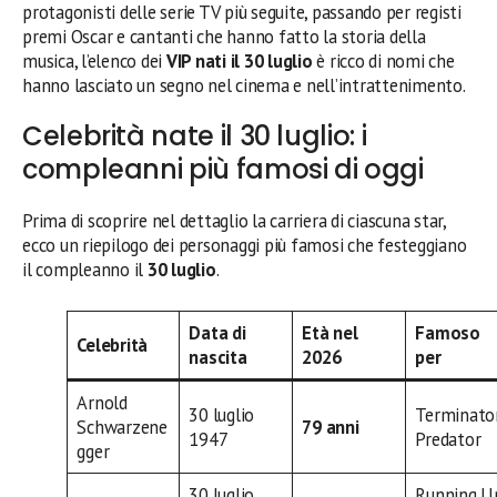
protagonisti delle serie TV più seguite, passando per registi
premi Oscar e cantanti che hanno fatto la storia della
musica, l’elenco dei
VIP nati il 30 luglio
è ricco di nomi che
hanno lasciato un segno nel cinema e nell’intrattenimento.
Celebrità nate il 30 luglio: i
compleanni più famosi di oggi
Prima di scoprire nel dettaglio la carriera di ciascuna star,
ecco un riepilogo dei personaggi più famosi che festeggiano
il compleanno il
30 luglio
.
Data di
Età nel
Famoso
Celebrità
nascita
2026
per
Arnold
30 luglio
Terminator
Schwarzene
79 anni
1947
Predator
gger
30 luglio
Running U