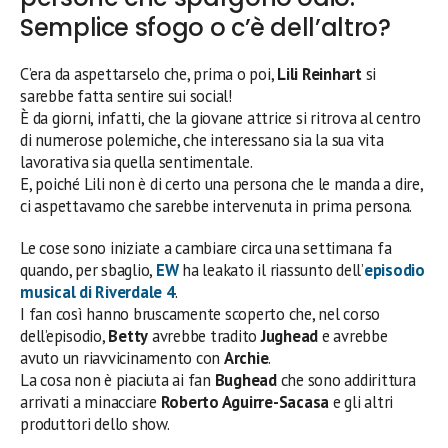
Semplice sfogo o c’è dell’altro?
C’era da aspettarselo che, prima o poi,
Lili Reinhart
si
sarebbe fatta sentire sui social!
È da giorni, infatti, che la giovane attrice si ritrova al centro
di numerose polemiche, che interessano sia la sua vita
lavorativa sia quella sentimentale.
E, poiché Lili non è di certo una persona che le manda a dire,
ci aspettavamo che sarebbe intervenuta in prima persona.
Le cose sono iniziate a cambiare circa una settimana fa
quando, per sbaglio,
EW
ha leakato il riassunto dell’
episodio
musical di Riverdale 4
.
I fan così hanno bruscamente scoperto che, nel corso
dell’episodio,
Betty
avrebbe tradito
Jughead
e avrebbe
avuto un riavvicinamento con
Archie
.
La cosa non è piaciuta ai fan
Bughead
che sono addirittura
arrivati a minacciare
Roberto Aguirre-Sacasa
e gli altri
produttori dello show.