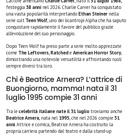
L’attore americano
Charlie Carver
, nato il
31 luglio 1988
,
festeggia
38 anni
nel 2026. Charlie Carver ha conquistato
una vasta popolarità interpretando
Ethan Steiner
nella
serie cult
Teen Wolf
, uno dei licantropi Alpha che ha saputo
conquistare rapidamente il favore del pubblico grazie
all’evoluzione del suo personaggio.
Dopo Teen Wolf ha preso parte a serie molto apprezzate
come
The Leftovers
,
Ratched
e
American Horror Story
,
dimostrando una notevole versatilità e affrontando ruoli
sempre diversi tra loro.
Chi è Beatrice Arnera? L’attrice di
Buongiorno, mamma! nata il 31
luglio 1995 compie 31 anni
Tra le
celebrità italiane nate il 31 luglio
troviamo anche
Beatrice Arnera
, nata nel
1995
, che nel 2026 compie
31
anni
. Attrice e comica, Beatrice Arnera ha costruito la
propria carriera partendo dal teatro e dalla stand-up