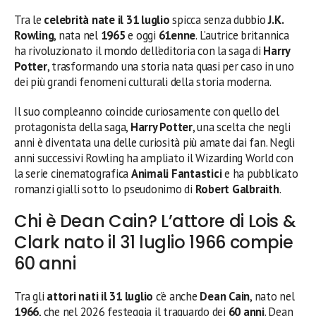
Tra le
celebrità nate il 31 luglio
spicca senza dubbio
J.K.
Rowling
, nata nel
1965
e oggi
61enne
. L’autrice britannica
ha rivoluzionato il mondo dell’editoria con la saga di
Harry
Potter
, trasformando una storia nata quasi per caso in uno
dei più grandi fenomeni culturali della storia moderna.
Il suo compleanno coincide curiosamente con quello del
protagonista della saga,
Harry Potter
, una scelta che negli
anni è diventata una delle curiosità più amate dai fan. Negli
anni successivi Rowling ha ampliato il Wizarding World con
la serie cinematografica
Animali Fantastici
e ha pubblicato
romanzi gialli sotto lo pseudonimo di
Robert Galbraith
.
Chi è Dean Cain? L’attore di Lois &
Clark nato il 31 luglio 1966 compie
60 anni
Tra gli
attori nati il 31 luglio
c’è anche
Dean Cain
, nato nel
1966
, che nel 2026 festeggia il traguardo dei
60 anni
. Dean