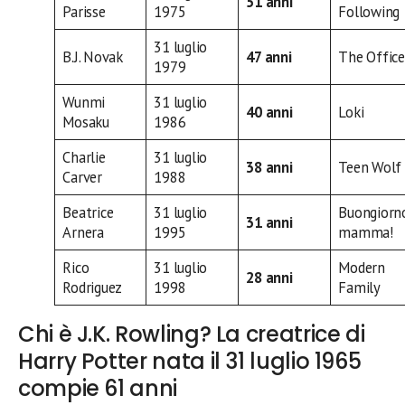
51 anni
Parisse
1975
Following
31 luglio
B.J. Novak
47 anni
The Office
1979
Wunmi
31 luglio
40 anni
Loki
Mosaku
1986
Charlie
31 luglio
38 anni
Teen Wolf
Carver
1988
Beatrice
31 luglio
Buongiorn
31 anni
Arnera
1995
mamma!
Rico
31 luglio
Modern
28 anni
Rodriguez
1998
Family
Chi è J.K. Rowling? La creatrice di
Harry Potter nata il 31 luglio 1965
compie 61 anni