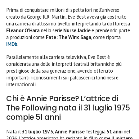
Prima di conquistare milioni di spettatori nell’universo
creato da George R.R. Martin, Eve Best aveva già costruito
una carriera di altissimo livello interpretando la dottoressa
Eleanor O’Hara
nella serie
Nurse Jackie
e prendendo parte
a produzioni come
Fate: The Winx Saga
, come riporta
IMDb
.
Parallelamente alla carriera televisiva, Eve Best è
considerata una delle interpreti teatrali britanniche più
prestigiose della sua generazione, avendo ottenuto
importanti riconoscimenti sui palcoscenici londinesi e
internazionali.
Chi è Annie Parisse? L’attrice di
The Following nata il 31 luglio 1975
compie 51 anni
Nata il
31 luglio 1975
,
Annie Parisse
festeggia
51 anni
nel
2026. L’attrice americana ha recitato in film come
Il mistero