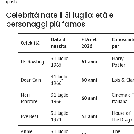
giusto.
Celebrità nate il 31 luglio: età e
personaggi più famosi
Data di
Età nel
Conosciut
Celebrità
nascita
2026
per
31 luglio
Harry
J.K. Rowling
61 anni
1965
Potter
31 luglio
Dean Cain
60 anni
Lois & Cla
1966
Neri
31 luglio
Cinema e 
60 anni
Marcorè
1966
italiana
31 luglio
House of
Eve Best
55 anni
1971
the Drago
Annie
31 luglio
The