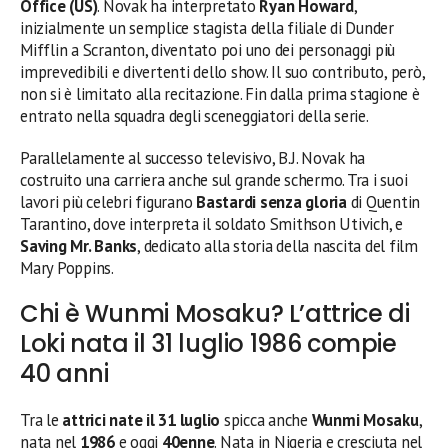
Office (US)
. Novak ha interpretato
Ryan Howard
,
inizialmente un semplice stagista della filiale di Dunder
Mifflin a Scranton, diventato poi uno dei personaggi più
imprevedibili e divertenti dello show. Il suo contributo, però,
non si è limitato alla recitazione. Fin dalla prima stagione è
entrato nella squadra degli sceneggiatori della serie.
Parallelamente al successo televisivo, B.J. Novak ha
costruito una carriera anche sul grande schermo. Tra i suoi
lavori più celebri figurano
Bastardi senza gloria
di Quentin
Tarantino, dove interpreta il soldato Smithson Utivich, e
Saving Mr. Banks
, dedicato alla storia della nascita del film
Mary Poppins.
Chi è Wunmi Mosaku? L’attrice di
Loki nata il 31 luglio 1986 compie
40 anni
Tra le
attrici nate il 31 luglio
spicca anche
Wunmi Mosaku
,
nata nel
1986
e oggi
40enne
. Nata in Nigeria e cresciuta nel