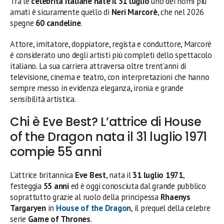
Tra le
celebrità italiane nate il 31 luglio
uno dei nomi più
amati è sicuramente quello di
Neri Marcorè
, che nel 2026
spegne
60 candeline
.
Attore, imitatore, doppiatore, regista e conduttore, Marcorè
è considerato uno degli artisti più completi dello spettacolo
italiano. La sua carriera attraversa oltre trent’anni di
televisione, cinema e teatro, con interpretazioni che hanno
sempre messo in evidenza eleganza, ironia e grande
sensibilità artistica.
Chi è Eve Best? L’attrice di House
of the Dragon nata il 31 luglio 1971
compie 55 anni
L’attrice britannica
Eve Best
, nata il
31 luglio 1971
,
festeggia
55 anni
ed è oggi conosciuta dal grande pubblico
soprattutto grazie al ruolo della principessa
Rhaenys
Targaryen
in
House of the Dragon
, il prequel della celebre
serie
Game of Thrones
.