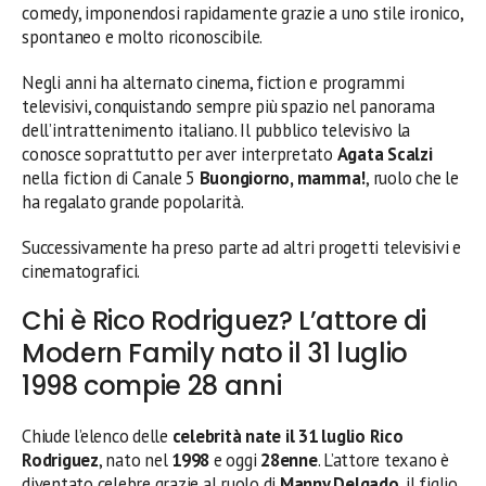
comedy, imponendosi rapidamente grazie a uno stile ironico,
spontaneo e molto riconoscibile.
Negli anni ha alternato cinema, fiction e programmi
televisivi, conquistando sempre più spazio nel panorama
dell’intrattenimento italiano. Il pubblico televisivo la
conosce soprattutto per aver interpretato
Agata Scalzi
nella fiction di Canale 5
Buongiorno, mamma!
, ruolo che le
ha regalato grande popolarità.
Successivamente ha preso parte ad altri progetti televisivi e
cinematografici.
Chi è Rico Rodriguez? L’attore di
Modern Family nato il 31 luglio
1998 compie 28 anni
Chiude l’elenco delle
celebrità nate il 31 luglio
Rico
Rodriguez
, nato nel
1998
e oggi
28enne
. L’attore texano è
diventato celebre grazie al ruolo di
Manny Delgado
, il figlio