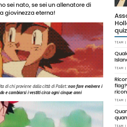
o sei nato, se sei un allenatore di
a giovinezza eterna!
Ass
Holl
quiz
TEAM |
Qual
Islan
TEAM |
Rico
flag?
a di chi proviene dalla città di Pallet:
non fare evolvere i
ricon
 e cambiarsi i vestiti circa ogni cinque anni
TEAM |
Quant
quan
TEAM |