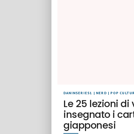
DANINSERIES1
|
NERD
|
POP CULTU
Le 25 lezioni di
insegnato i car
giapponesi