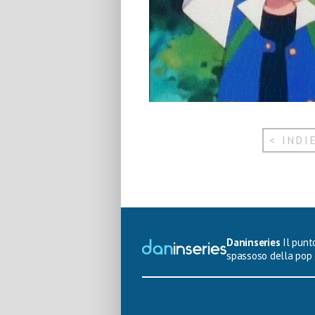
< INDI
Daninseries
Il punto
spassoso della pop 