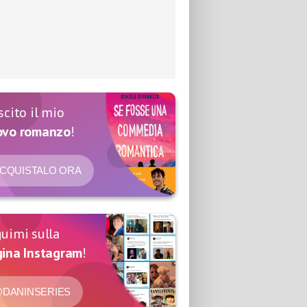
scito il mio
ovo romanzo
!
CQUISTALO ORA
uimi sulla
ina Instagram
!
DANINSERIES