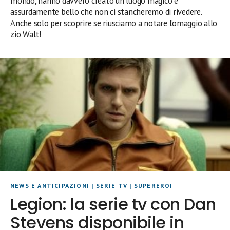
mondo, hanno davvero creato un luogo magico e
assurdamente bello che non ci stancheremo di rivedere.
Anche solo per scoprire se riusciamo a notare l’omaggio allo
zio Walt!
NEWS E ANTICIPAZIONI
|
SERIE TV
|
SUPEREROI
Legion: la serie tv con Dan
Stevens disponibile in