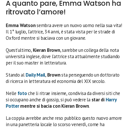
A quanto pare, Emma Watson ha
ritrovato l’amore!
Emma Watson
sembra avere un nuovo uomo nella sua vita!
Il 1° luglio, l’attrice, 34 anni, è stata vista per le strade di
Oxford mentre si baciava con un giovane.
Quest’ultimo,
Kieran Brown
, sarebbe un collega della nota
università inglese, dove l’attrice sta attualmente studiando
per il suo master in letteratura.
Stando al
Daily Mail
,
Brown
sta perseguendo un dottorato
di ricerca in letteratura ed economia del XIX secolo.
Nelle
foto
che li ritrae insieme, condivisa da diversi siti che
si occupano anche di gossip, si può vedere la
star di
Harry
Potter
mentre si bacia con Kieran Brown
.
La coppia avrebbe anche reso pubblico questo nuovo amore
in una panetteria locale lo scorso venerdì, come ha