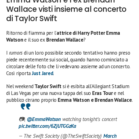
Wallace visti insieme al concerto
di Taylor Swift
Ritorno di fiamma per l’
attrice di Harry Potter Emma
Watson
e il suo ex
Brendan Wallace
?
I
rumors
di un loro possibile secondo tentativo hanno preso
piede recentemente sui social, quando hanno cominciato a
circolare delle foto che li vedevano assieme ad un concerto.
Così riporta
Just Jared
.
Nel weekend
Taylor Swift
si è esibita all’Allegiant Stadium
di Las Vegas per una nuova tappa del suo
Eras Tour
e nel
pubblico c’erano proprio
Emma Watson e Brendan Wallace
.
📷|
@EmmaWatson
watching tonight's concert
pic.twitter.com/6ZjUTGGzKa
— The Swift Society (@TheSwiftSociety)
March