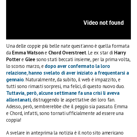
Una delle coppie più belle nate quest’anno è quella formata
da
Emma Watson
e
Chord Overstreet
. Le ex star di
Harry
Potter
e
Glee
sono stati beccati insieme, per la prima volta,
lo scorso marzo, e
dopo aver confermato la loro
relazione, hanno svelato di aver iniziato a frequentarsi a
gennaio
. Naturalmente, da subito, il web è impazzito, e
tutti sono rimasti sorpresi, ma felici, di questo nuovo duo.
Tuttavia, però, alcune settimane fa una crisi li aveva
allontanati
, distruggendo le aspettative dei loro fan.
Adesso, però, sembrerebbe che il peggio sia passato. Emma
e Chord, infatti, sono tornati ufficialmente ad essere una
coppia!
A svelare in anteprima la notizia è il noto sito americano