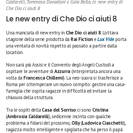
Caldarelli, Tommaso Donadoni e Gaia Bella, le new entry di
Che Dio ci aiuti 8
Le new entry di Che Dio ci aiuti 8
Una manciata di new entry in
Che Dio ci aiuti 8
. L’ottava
stagione della serie prodotta da
Rai Fiction
e
Lux Vide
porta
una ventata di novità rispetto al passato a partire dalla
location.
Non sarà più Assisi e il Convento degli Angeli Custodi a
ospitare le avventure di
Azzurra
(interpretata ancora una
volta da
Francesca Chillemi
). La neo-suora si trasferisce a
Roma per ottemperare un nuovo compito: gestire una casa-
famiglia che ospita ragazze in difficoltà ed evitare la
chiusura della struttura.
Tra le ospiti della
Casa del Sorriso
ci sono
Cristina
(
Ambrosia Caldarelli
), sedicenne incinta con qualche
problema a fidarsi del prossimo,
Olly
(
Ludovica
Ciaschetti
),
ragazza molto intelligente e spigliata che ha perso il papà