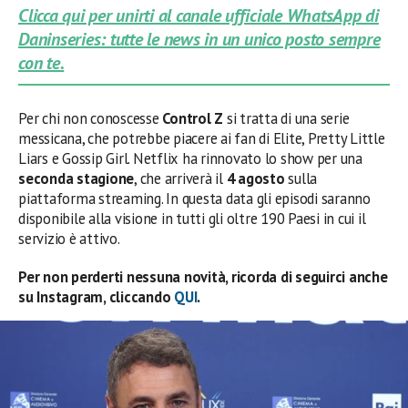
Clicca qui per unirti al canale ufficiale WhatsApp di
Daninseries: tutte le news in un unico posto sempre
con te.
Per chi non conoscesse
Control Z
si tratta di una serie
messicana, che potrebbe piacere ai fan di Elite, Pretty Little
Liars e Gossip Girl. Netflix ha rinnovato lo show per una
seconda stagione
, che arriverà il
4 agosto
sulla
piattaforma streaming. In questa data gli episodi saranno
disponibile alla visione in tutti gli oltre 190 Paesi in cui il
servizio è attivo.
Per non perderti nessuna novità, ricorda di seguirci anche
su Instagram, cliccando
QUI
.