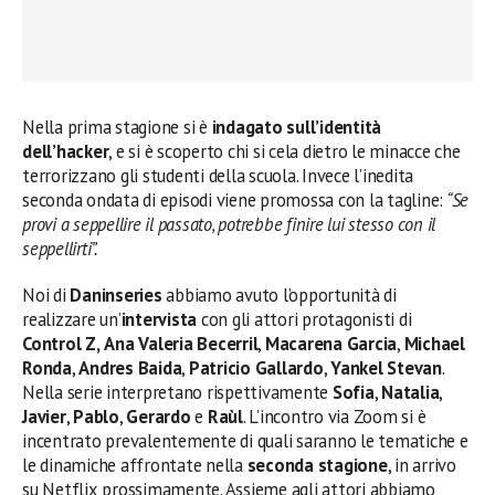
Nella prima stagione si è
indagato sull’identità
dell’hacker
, e si è scoperto chi si cela dietro le minacce che
terrorizzano gli studenti della scuola. Invece l’inedita
seconda ondata di episodi viene promossa con la tagline:
“Se
provi a seppellire il passato, potrebbe finire lui stesso con il
seppellirti”.
Noi di
Daninseries
abbiamo avuto l’opportunità di
realizzare un’
intervista
con gli attori protagonisti di
Control Z,
Ana Valeria Becerril
,
Macarena Garcia
,
Michael
Ronda
,
Andres Baida
,
Patricio Gallardo
,
Yankel Stevan
.
Nella serie interpretano rispettivamente
Sofia
,
Natalia
,
Javier
,
Pablo
,
Gerardo
e
Raùl
. L’incontro via Zoom si è
incentrato prevalentemente di quali saranno le tematiche e
le dinamiche affrontate nella
seconda stagione
, in arrivo
su Netflix prossimamente. Assieme agli attori abbiamo