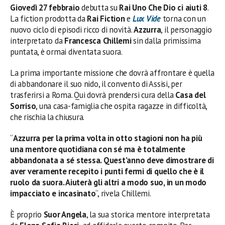
Giovedì 27 febbraio
debutta su
Rai Uno
Che Dio ci aiuti 8
.
La fiction prodotta da
Rai Fiction
e
Lux Vide
torna con un
nuovo ciclo di episodi ricco di novità.
Azzurra
, il personaggio
interpretato da
Francesca Chillemi
sin dalla primissima
puntata, è ormai diventata suora.
La prima importante missione che dovrà affrontare è quella
di abbandonare il suo nido, il convento di Assisi, per
trasferirsi a Roma. Qui dovrà prendersi cura della
Casa del
Sorriso
, una casa-famiglia che ospita ragazze in difficoltà,
che rischia la chiusura.
“
Azzurra per la prima volta in otto stagioni non ha più
una mentore quotidiana con sé ma è totalmente
abbandonata a sé stessa. Quest’anno deve dimostrare di
aver veramente recepito i punti fermi di quello che è il
ruolo da suora. Aiuterà gli altri a modo suo, in un modo
impacciato e incasinato
“, rivela Chillemi.
È proprio
Suor Angela
, la sua storica mentore interpretata