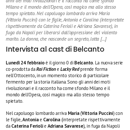
anni dei moti rivoluzionari e il racconto ha come sfondo
Milano e il mondo dell’Opera, così magico ma allo stesso
tempo spietato. Nel capoluogo lombardo arriva Maria
(Vittoria Puccini) con le figlie, Antonia e Carolina (interpretate
rispettivamente da Caterina Ferioli e Adriana Savarese), in
fuga da Napoli per liberarsi dall’oppressione del violento
marito. La donna, che nasconde un segreto, lotta […]
Intervista al cast di Belcanto
Lunedì 24 febbraio
è il giorno 0 di
Belcanto
. La nuova serie
co-prodotta da
Rai Fiction
e
Lucky Red
prende forma
nell’Ottocento, in un momento storico di particolare
fermento per la storia italiana. Sono gli anni dei moti
rivoluzionari e il racconto ha come sfondo Milano e il
mondo dell’Opera, così magico ma allo stesso tempo
spietato.
Nel capoluogo lombardo arriva
Maria
(
Vittoria Puccini
) con
le figlie,
Antonia
e
Carolina
(interpretate rispettivamente
da
Caterina Ferioli
e
Adriana Savarese
), in fuga da Napoli