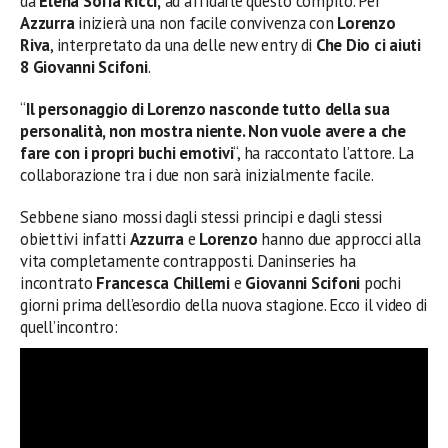
da
Elena Sofia Ricci,
ad affidarle questo compito. Per
Azzurra
inizierà una non facile convivenza con
Lorenzo
Riva
, interpretato da una delle new entry di
Che Dio ci aiuti
8
Giovanni Scifoni
.
“
Il personaggio di Lorenzo nasconde tutto della sua
personalità, non mostra niente. Non vuole avere a che
fare con i propri buchi emotivi
“, ha raccontato l’attore. La
collaborazione tra i due non sarà inizialmente facile.
Sebbene siano mossi dagli stessi principi e dagli stessi
obiettivi infatti
Azzurra
e
Lorenzo
hanno due approcci alla
vita completamente contrapposti. Daninseries ha
incontrato
Francesca Chillemi
e
Giovanni Scifoni
pochi
giorni prima dell’esordio della nuova stagione. Ecco il video di
quell’incontro: