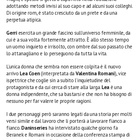
adottando metodi invisi al suo capo e ad alcuni suoi colleghi.
Di origine rom, è stato cresciuto da un prete e da una
perpetua atipica.
Gerri
esercita un grande fascino sull’universo femminile, da
cui è a sua volta fortemente attratto. È allo stesso tempo
un uomo inquieto e irrisolto, con ombre dal suo passato che
lo attanagliano e lo perseguono da tutta la vita.
L’unica donna che sembra non essere colpita è il nuovo
arrivo
Lea Coen
(interpretata da
Valentina Romani
), vice
ispettrice che coglie sin a subito l’inquietudine del
protagonista e da cui cerca di stare alla larga.
Lea
è una
donna indipendente, che sa bastarsi e che non ha bisogno di
nessuno per far valere le proprie ragioni.
I due personaggi però saranno legati da una storia per molti
versi simile e dal lavoro che li porterà a lavorare fianco a
fianco.
Daninseries
ha intervistato qualche giorno fa
Beranek e Romani in occasione della conferenza stampa di