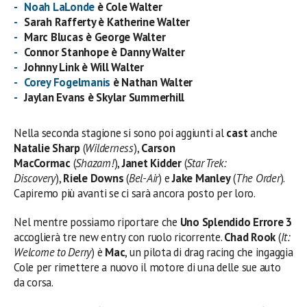
Noah LaLonde
è Cole Walter
Sarah Rafferty è Katherine Walter
Marc Blucas è George Walter
Connor Stanhope è Danny Walter
Johnny Link è Will Walter
Corey Fogelmanis
è Nathan Walter
Jaylan Evans è Skylar Summerhill
Nella seconda stagione si sono poi aggiunti al
cast
anche
Natalie Sharp
(
Wilderness
),
Carson
MacCormac
(
Shazam!
),
Janet Kidder
(
Star Trek:
Discovery
),
Riele Downs
(
Bel-Air
) e
Jake Manley
(
The Order
).
Capiremo più avanti se ci sarà ancora posto per loro.
Nel mentre possiamo riportare che
Uno Splendido Errore 3
accoglierà tre new entry con ruolo ricorrente.
Chad Rook
(
It:
Welcome to Derry
) è
Mac
, un pilota di drag racing che ingaggia
Cole per rimettere a nuovo il motore di una delle sue auto
da corsa.