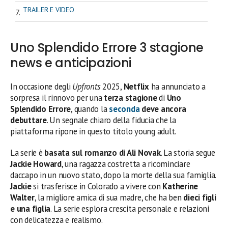
TRAILER E VIDEO
Uno Splendido Errore 3 stagione
news e anticipazioni
In occasione degli
Upfronts
2025,
Netflix
ha annunciato a
sorpresa il rinnovo per una
terza stagione
di
Uno
Splendido Errore
, quando la
seconda
deve ancora
debuttare
. Un segnale chiaro della fiducia che la
piattaforma ripone in questo titolo young adult.
La serie è
basata sul romanzo di Ali Novak
. La storia segue
Jackie Howard
, una ragazza costretta a ricominciare
daccapo in un nuovo stato, dopo la morte della sua famiglia.
Jackie
si trasferisce in Colorado a vivere con
Katherine
Walter
, la migliore amica di sua madre, che ha ben
dieci figli
e una figlia
. La serie esplora crescita personale e relazioni
con delicatezza e realismo.