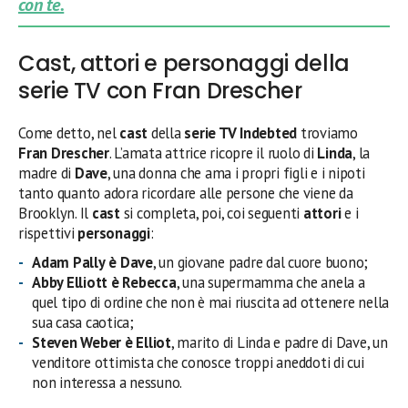
con te.
Cast, attori e personaggi della
serie TV con Fran Drescher
Come detto, nel
cast
della
serie TV Indebted
troviamo
Fran Drescher
. L’amata attrice ricopre il ruolo di
Linda
, la
madre di
Dave
, una donna che ama i propri figli e i nipoti
tanto quanto adora ricordare alle persone che viene da
Brooklyn. Il
cast
si completa, poi, coi seguenti
attori
e i
rispettivi
personaggi
:
Adam Pally
è Dave
, un giovane padre dal cuore buono;
Abby Elliott è Rebecca
, una supermamma che anela a
quel tipo di ordine che non è mai riuscita ad ottenere nella
sua casa caotica;
Steven Weber è Elliot
, marito di Linda e padre di Dave, un
venditore ottimista che conosce troppi aneddoti di cui
non interessa a nessuno.