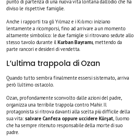
punto di partenza di una nuova vita lontana dall’odio che ha
diviso le rispettive famiglie.
Anche i rapporti tra gli Yılmaz e i Kılımcı iniziano
lentamente a ricomporsi, fino ad arrivare a un momento
altamente simbolico: le due famiglie si ritrovano sedute allo
stesso tavolo durante il
Kurban Bayramı
, mettendo da
parte rancori e desideri di vendetta.
L’ultima trappola di Ozan
Quando tutto sembra finalmente essersi sistemato, arriva
però l’ultimo ostacolo.
Ozan, profondamente sconvolto dalle azioni del padre,
organizza una terribile trappola contro Mahir. Il
protagonista si ritrova davanti alla scelta più difficile della
sua vita:
salvare Canfeza oppure uccidere Kürşat
, l’uomo
che ha sempre ritenuto responsabile della morte di suo
padre.