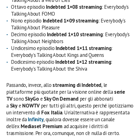
Ottavo episodio
Indebted 1×08 streaming
: Everybody’s
Talking About FOMO
Nono episodio
Indebted 1×09 streaming
: Everybody’s
Talking About Pleasure
Decimo episodio
Indebted 1×10 streaming
: Everybody’s
Talking About Neighbors
Undicesimo episodio
Indebted 1×11 streaming
:
Everybody’s Talking About Kings and Queens
Dodicesimo episodio
Indebted 1×12 streaming
:
Everybody’s Talking About the Shiva
Passando, invece, allo
streaming di Indebted
, le
piattaforme più quotate per la visione online della
serie
TV
sono
SkyGo
e
Sky On Demand
per gli abbonati
a
Sky
e
NOWTV
per tutti gli altri, questo perché ipotizziamo
un intervento di
Fox Italia
. Un’alternativa è rappresentata
inoltre da
Infinity
, qualora dovesse essere un canale
dell’ex
Mediaset Premium
ad acquisire i diritti di
trasmissione. Per ora, comunque, non c’è nulla di certo.