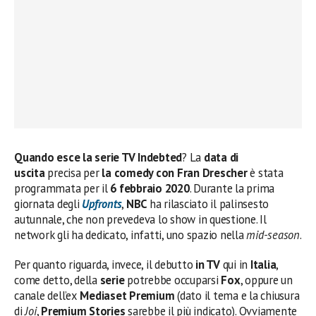
Quando esce la serie TV Indebted
? La
data di
uscita
precisa per
la comedy con Fran Drescher
è stata
programmata per il
6 febbraio
2020
. Durante la prima
giornata degli
Upfronts
,
NBC
ha rilasciato il palinsesto
autunnale, che non prevedeva lo show in questione. Il
network gli ha dedicato, infatti, uno spazio nella
mid-season
.
Per quanto riguarda, invece, il debutto
in TV
qui in
Italia
,
come detto, della
serie
potrebbe occuparsi
Fox
, oppure un
canale dell’ex
Mediaset Premium
(dato il tema e la chiusura
di
Joi
,
Premium Stories
sarebbe il più indicato). Ovviamente