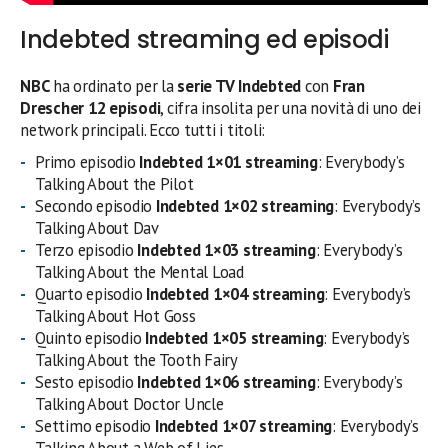
Indebted streaming ed episodi
NBC
ha ordinato per la
serie TV
Indebted
con
Fran
Drescher 12 episodi
, cifra insolita per una novità di uno dei
network principali. Ecco tutti i titoli:
Primo episodio
Indebted 1×01 streaming
: Everybody’s
Talking About the Pilot
Secondo episodio
Indebted 1×02 streaming
: Everybody’s
Talking About Dav
Terzo episodio
Indebted 1×03 streaming
: Everybody’s
Talking About the Mental Load
Quarto episodio
Indebted 1×04 streaming
: Everybody’s
Talking About Hot Goss
Quinto episodio
Indebted 1×05 streaming
: Everybody’s
Talking About the Tooth Fairy
Sesto episodio
Indebted 1×06 streaming
: Everybody’s
Talking About Doctor Uncle
Settimo episodio
Indebted 1×07 streaming
: Everybody’s
Talking About a Web of Lies