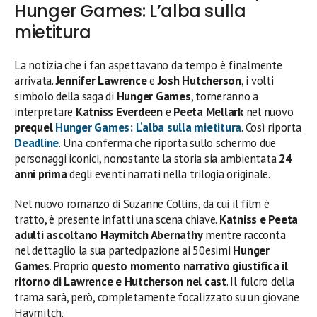
Hunger Games: L’alba sulla
mietitura
La notizia che i fan aspettavano da tempo è finalmente
arrivata.
Jennifer Lawrence
e
Josh Hutcherson
, i volti
simbolo della saga di
Hunger Games
, torneranno a
interpretare
Katniss Everdeen
e
Peeta Mellark
nel nuovo
prequel
Hunger Games: L
‘
alba sulla mietitura
. Così riporta
Deadline
. Una conferma che riporta sullo schermo due
personaggi iconici, nonostante la storia sia ambientata
24
anni prima
degli eventi narrati nella trilogia originale.
Nel nuovo romanzo di Suzanne Collins, da cui il film è
tratto, è presente infatti una scena chiave.
Katniss e Peeta
adulti ascoltano Haymitch Abernathy
mentre racconta
nel dettaglio la sua partecipazione ai 50esimi
Hunger
Games
. Proprio
questo momento narrativo giustifica il
ritorno di Lawrence e Hutcherson nel cast
. Il fulcro della
trama sarà, però, completamente focalizzato su un giovane
Haymitch.