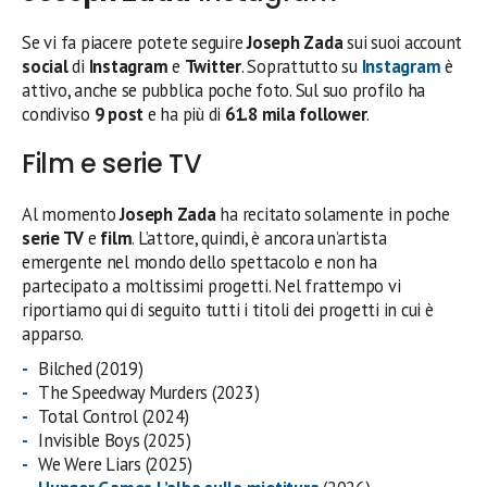
Se vi fa piacere potete seguire
Joseph Zada
sui suoi account
social
di
Instagram
e
Twitter
. Soprattutto su
Instagram
è
attivo, anche se pubblica poche foto. Sul suo profilo ha
condiviso
9 post
e ha più di
61.8 mila follower
.
Film e serie TV
Al momento
Joseph Zada
ha recitato solamente in poche
serie TV
e
film
. L’attore, quindi, è ancora un’artista
emergente nel mondo dello spettacolo e non ha
partecipato a moltissimi progetti. Nel frattempo vi
riportiamo qui di seguito tutti i titoli dei progetti in cui è
apparso.
Bilched (2019)
The Speedway Murders (2023)
Total Control (2024)
Invisible Boys (2025)
We Were Liars (2025)