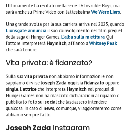
Ultimamente ha recitato nella serie TV Invisible Boys, ma
sarà anche su Prime Video con l’attesissima
We Were Liars
.
Una grande svolta per la sua carriera arriva nel 2025, quando
Lionsgate annuncia
il suo coinvolgimento nel film prequel
della saga di Hunger Games,
L’alba sulla mietitura
. Qui
l’attore interpreterà
Haymitch
, affianco a
Whitney Peak
che sarà Lenore.
Vita privata: è fidanzato?
Sulla sua
vita privata
non abbiamo informazioni e non
sappiamo dirvi se
Joseph Zada
oggi
sia
fidanzato
oppure
single
. L’
attrice
che interpreta
Haymitch
nel prequel di
Hunger Games
non ha rilasciato dichiarazioni al riguardo o
pubblicato foto sui
social
che lasciassero intendere
qualcosa. In caso di
news
, comunque, vi aggiorneremo come
abbiamo sempre fatto.
Joseph Zada
Instagram