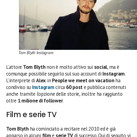
Tom Blyth Instagram
L’attore
Tom Blyth
non è molto attivo sui
social
, ma è
comunque possibile seguirlo sul suo account di
Instagram
.
L’interprete di
Alex
in
People we meet on vacation
ha
condiviso su
Instagram
circa
60 post
e pubblica contenuti
anche tramite l’opzione delle storie, inoltre ha raggiunto
oltre
1 milione di follower
.
Film e serie TV
Tom Blyth
ha cominciato a recitare nel 2010 ed è già
apparso in alcuni
film
e
serie TV
di successo. Qui di seguito vi