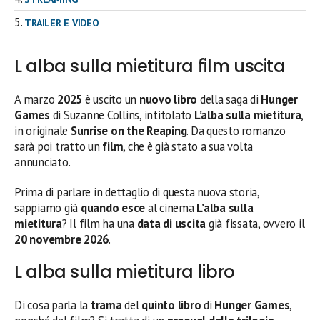
TRAILER E VIDEO
L alba sulla mietitura film uscita
A marzo
2025
è uscito un
nuovo libro
della saga di
Hunger
Games
di Suzanne Collins, intitolato
L’alba sulla mietitura
,
in originale
Sunrise on the Reaping
. Da questo romanzo
sarà poi tratto un
film
, che è già stato a sua volta
annunciato.
Prima di parlare in dettaglio di questa nuova storia,
sappiamo già
quando esce
al cinema
L’alba sulla
mietitura
? Il film ha una
data di uscita
già fissata, ovvero il
20 novembre 2026
.
L alba sulla mietitura libro
Di cosa parla la
trama
del
quinto libro
di
Hunger Games
,