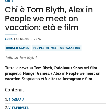
CHI È
Chi è Tom Blyth, Alex in
People we meet on
vacation: età e film
CORA
| GENNAIO 9, 2026
HUNGER GAMES
PEOPLE WE MEET ON VACATION
Tutto su Tom Blyth!
Tutte le
news
su
Tom Blyth
,
Coriolanus
Snow
nel
film
prequel
di
Hunger Games
. e
Alex in People we meet on
vacation
. Scopriamo
età
,
altezza
,
Instagram
e
film
.
Contenuti
BIOGRAFIA
VITA PRIVATA