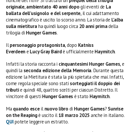
nonché del film? Si tratta di un
prequel della trilogia
originale
,
ambientato 40 anni dopo
gli eventi de
La
ballata dell’usignolo e del serpente
, il cui adattamento
cinematografico è uscito lo scorso anno. La storia de
L’alba
sulla mietitura
ha quindi luogo circa
20 anni prima
della
trilogia di
Hunger Games
.
Il
personaggio protagonista
, dopo
Katniss
Everdeen
e
Lucy Gray Baird
è ufficialmente
Haymitch
.
Infatti la storia racconta i
cinquantesimi Hunger Games
, e
quindi la
seconda edizione della Memoria
. Durante questa
edizione la Mietitura è stata la più spietata che mai. Infatti,
come regola speciale sono stati
sorteggiati il doppio dei
tributi
e quindi 48, quattro scelti per ciascun Distretto. Il
vincitore di questi
Hunger Games
è stato
Haymitch
.
Ma
quando esce
il
nuovo libro
di
Hunger Games
?
Sunrise
on the Reaping
è uscito il
18 marzo 2025
anche in italiano.
QUI
potete leggere un estratto.