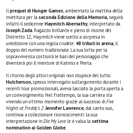
Il
prequel di Hunger Games
, ambientato la mattina della
mietitura per la
seconda Edizione della Memoria
, seguirà
infatti il sedicenne
Haymitch Abernathy
, interpretato da
Joseph Zada
. Ragazzo brillante e pieno di risorse del
Distretto 12, Haymitch viene scelto a sorpresa in
un’edizione con una regola crudele:
48 tributi in arena
, il
doppio del numero tradizionale. La sua lotta per la
sopravvivenza costruirà le basi del personaggio che
diventerà poi il mentore di Katniss e Peeta.
Il ritorno degli attori originali non stupisce del tutto.
Hutcherson
, spesso interrogato sull’argomento durante i
recenti tour promozionali, aveva lasciato la porta aperta a
un coinvolgimento. Nel frattempo, la sua carriera sta
vivendo un ottimo momento grazie al successo di
Five
Nights at Freddy’s 2
.
Jennifer Lawrence
, dal canto suo,
continua a collezionare riconoscimenti: la sua
interpretazione in
Die My Love
le è valsa la
settima
nomination ai Golden Globe
.