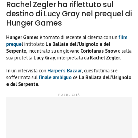
Rachel Zegler ha riflettuto sul
destino di Lucy Gray nel prequel di
Hunger Games
Hunger Games
è tornato di recente al cinema con un
film
preque
l
intitolato
La Ballata dell’Usignolo e del
Serpente
, incentrato su un giovane
Coriolanus
Snow
e sulla
sua protetta
Lucy
Gray
, interpretata da
Rachel
Zegler
.
In un’intervista con
Harper’s Bazaar
, quest’ultima si è
soffermata sul
finale ambiguo
de
La Ballata dell’Usignolo
e del Serpente
.