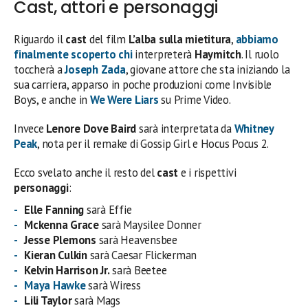
Cast, attori e personaggi
Riguardo il
cast
del film
L’alba sulla mietitura
,
abbiamo
finalmente scoperto chi
interpreterà
Haymitch
. Il ruolo
toccherà a
Joseph Zada
, giovane attore che sta iniziando la
sua carriera, apparso in poche produzioni come Invisible
Boys, e anche in
We Were Liars
su Prime Video.
Invece
Lenore Dove Baird
sarà interpretata da
Whitney
Peak
, nota per il remake di Gossip Girl e Hocus Pocus 2.
Ecco svelato anche il resto del
cast
e i rispettivi
personaggi
:
Elle Fanning
sarà Effie
Mckenna Grace
sarà Maysilee Donner
Jesse Plemons
sarà Heavensbee
Kieran Culkin
sarà Caesar Flickerman
Kelvin Harrison Jr.
sarà Beetee
Maya Hawke
sarà Wiress
Lili Taylor
sarà Mags