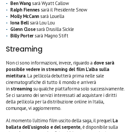
Ben Wang
sarà Wyatt Callow
Ralph Fiennes
sarà il Presidente Snow
Molly McCann
sarà Louella
Iona Bell
sarà Lou Lou
Glenn Close
sarà Drusilla Sickle
Billy Porter
sarà Magno Stift
Streaming
Non ci sono informazioni, invece, riguardo a
dove sarà
possibile vedere in streaming
del film
L’alba sulla
mietitura
. La pellicola debutterà prima nelle sale
cinematografiche di tutto il mondo e arriverà
in
streaming
su qualche piattaforma solo successivamente.
Se ci saranno dei servizi interessati ad acquistare i diritti
della pellicola per la distribuzione online in Italia,
comunque, vi aggiorneremo.
Al momento l’ultimo film uscito della saga, il prequel
La
ballata dell’usignolo e del serpente
, è disponibile sulla