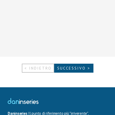
< INDIETRO
SUCCESSIVO >
Daninseries
Il punto di riferimento più "irriverente",