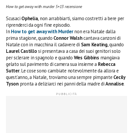
How to get away with murder 5×13 recensione
Scusaci
Ophelia
, non arrabbiarti, siamo costretti a bere per
riprenderci da ogni fine episodio.
In
How to get away with Murder
non era Natale dalla
prima stagione, quando
Connor Walsh
cantava canzoni di
Natale con in macchina il cadavere di
Sam Keating
, quando
Laurel
Castillo
si presentava a casa dei suoi genitori solo
per sclerare in spagnolo e quando
Wes Gibbins
mangiava
gelato sul pavimento di camera sua insieme a
Rebecca
Sutter
. Le cose sono cambiate notevolmente da allora e
quest’anno, a Natale, troviamo una sempre pimpante
Cecily
Tyson
pronta a deliziarci nei panni della madre di
Annalise
.