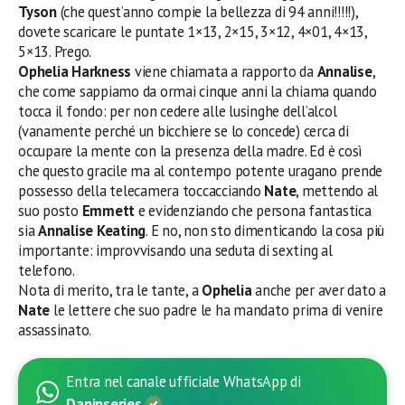
Tyson
(che quest’anno compie la bellezza di 94 anni!!!!!),
dovete scaricare le puntate 1×13, 2×15, 3×12, 4×01, 4×13,
5×13. Prego.
Ophelia Harkness
viene chiamata a rapporto da
Annalise
,
che come sappiamo da ormai cinque anni la chiama quando
tocca il fondo: per non cedere alle lusinghe dell’alcol
(vanamente perché un bicchiere se lo concede) cerca di
occupare la mente con la presenza della madre. Ed è così
che questo gracile ma al contempo potente uragano prende
possesso della telecamera toccacciando
Nate
, mettendo al
suo posto
Emmett
e evidenziando che persona fantastica
sia
Annalise Keating
. E no, non sto dimenticando la cosa più
importante: improvvisando una seduta di sexting al
telefono.
Nota di merito, tra le tante, a
Ophelia
anche per aver dato a
Nate
le lettere che suo padre le ha mandato prima di venire
assassinato.
Entra nel canale ufficiale WhatsApp di
Daninseries