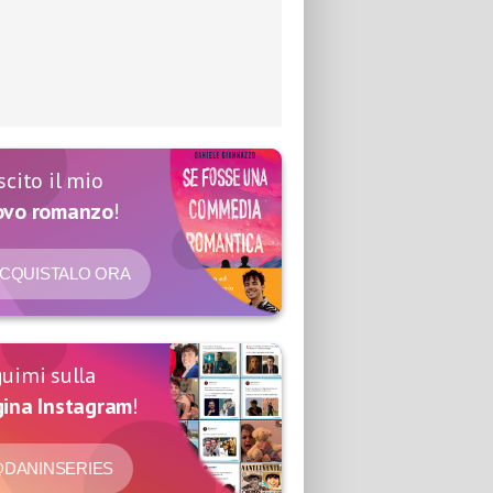
scito il mio
ovo romanzo
!
CQUISTALO ORA
uimi sulla
ina Instagram
!
DANINSERIES