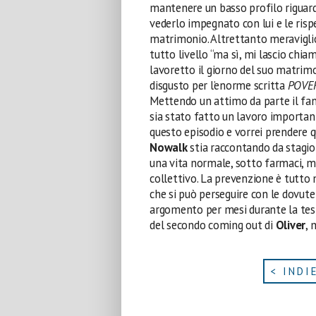
mantenere un basso profilo rigua
vederlo impegnato con lui e le rispe
matrimonio. Altrettanto meravig
tutto livello “ma sì, mi lascio chi
lavoretto il giorno del suo matr
disgusto per l’enorme scritta
POVE
Mettendo un attimo da parte il fa
sia stato fatto un lavoro importan
questo episodio e vorrei prendere 
Nowalk
stia raccontando da stagion
una vita normale, sotto farmaci, 
collettivo. La prevenzione è tutto 
che si può perseguire con le dovute
argomento per mesi durante la tesi
del secondo coming out di
Oliver
, 
< INDI