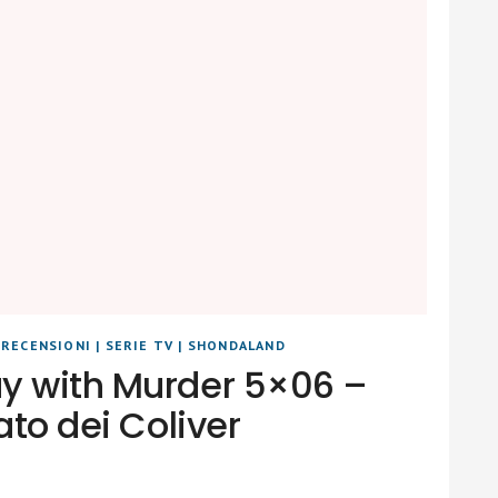
|
RECENSIONI
|
SERIE TV
|
SHONDALAND
y with Murder 5×06 –
ato dei Coliver