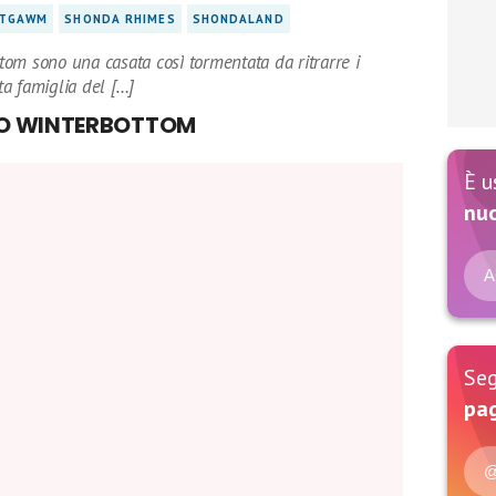
TGAWM
SHONDA RHIMES
SHONDALAND
 sono una casata così tormentata da ritrarre i
a famiglia del […]
O WINTERBOTTOM
È u
nu
A
Seg
pag
@