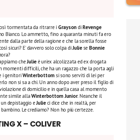
sì tormentata da ritrarre i
Grayson
di
Revenge
no Bianco. Lo ammetto, fino a quaranta minuti fa ero
te dalla parte della ragione e che la sorella fosse
osì sicuri? E’ davvero solo colpa di
Julie
se
Bonnie
nora?
 sappiamo che
Julie
è un’ex alcolizzata ed ex drogata
 in momenti difficili, che ha un ragazzo che la porta agli
e i genitori
Winterbottom
si sono serviti di lei per
rlo non si sa a chi. Un anno dopo aver preso il figlio di
violazione di domicilio e in quella casa al momento
nte simile alla
Winterbottom
Junior
. Neanche il
 un depistaggio e
Julie
ci dice che in realtà, per
il bambino. Le crediamo? Non ho più certezze.
TING X –
COLIVER