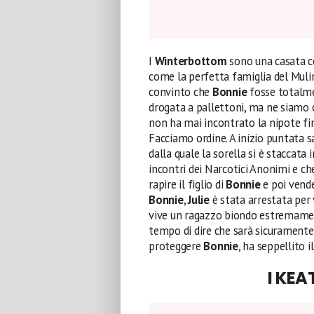
I
Winterbottom
sono una casata co
come la perfetta famiglia del Muli
convinto che
Bonnie
fosse totalmen
drogata a pallettoni, ma ne siamo c
non ha mai incontrato la nipote fi
Facciamo ordine. A inizio puntata
dalla quale la sorella si è staccata
incontri dei Narcotici Anonimi e ch
rapire il figlio di
Bonnie
e poi vende
Bonnie
,
Julie
è stata arrestata per 
vive un ragazzo biondo estremame
tempo di dire che sarà sicuramente
proteggere
Bonnie
, ha seppellito 
I KEA