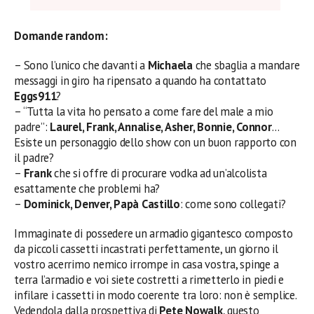
Domande random:
– Sono l’unico che davanti a
Michaela
che sbaglia a mandare
messaggi in giro ha ripensato a quando ha contattato
Eggs911
?
– “Tutta la vita ho pensato a come fare del male a mio
padre”:
Laurel, Frank, Annalise, Asher, Bonnie, Connor
…
Esiste un personaggio dello show con un buon rapporto con
il padre?
–
Frank
che si offre di procurare vodka ad un’alcolista
esattamente che problemi ha?
–
Dominick, Denver, Papà Castillo
: come sono collegati?
Immaginate di possedere un armadio gigantesco composto
da piccoli cassetti incastrati perfettamente, un giorno il
vostro acerrimo nemico irrompe in casa vostra, spinge a
terra l’armadio e voi siete costretti a rimetterlo in piedi e
infilare i cassetti in modo coerente tra loro: non è semplice.
Vedendola dalla prospettiva di
Pete Nowalk
, questo