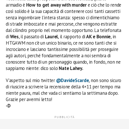
armadio è
How to get away with murder
e ciò che lo rende
così solido è la sua capacità di contenere così tanti cassetti
senza ingombrare l’intera stanza: spesso ci dimentichiamo
di strade imboccate e mai percorse, che vengono estratte
dal cilindro proprio nel momento opportuno. La telefonata
di
Wes
, il passato di
Laurel
, il rapporto di
AK e Bonnie
, in
HTGAWM non c’è un unico binario, ce ne sono tanti che si
incrociano e lasciano tantissime possibilità per proseguire
agli autori, perché fondamentalmente a noi sembra di
conoscere tutto di un personaggio quando, in fondo, non ne
sappiamo niente: dico solo
Nate Lahey.
V’aspetto sul mio twitter
@DavideScarde
, non sono sicuro
di riuscire a scrivere la recensione della 4×11 per tempo ma
niente paura, mal che vada ci sentiamo la settimana dopo.
Grazie per avermi letto!
-D