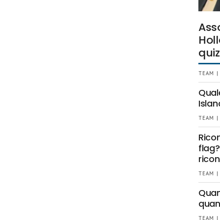
Ass
Holl
quiz
TEAM |
Qual
Islan
TEAM |
Rico
flag?
ricon
TEAM |
Quant
quan
TEAM |