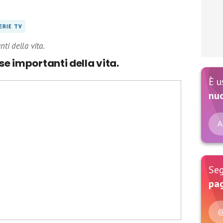
ERIE TV
nti della vita.
ose importanti della vita.
È u
nu
A
Seg
pag
@