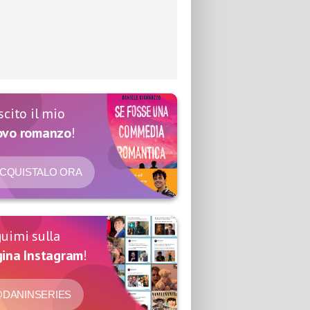
scito il mio
ovo romanzo
!
CQUISTALO ORA
uimi sulla
ina Instagram
!
DANINSERIES