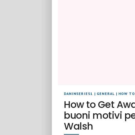
DANINSERIES1
|
GENERAL
|
HOW TO
How to Get Awa
buoni motivi p
Walsh