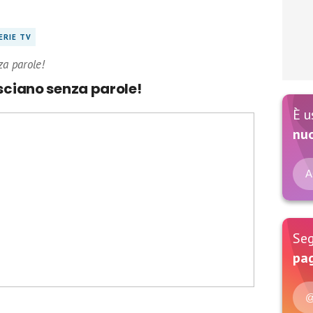
ERIE TV
za parole!
asciano senza parole!
È u
nu
A
Seg
pag
@