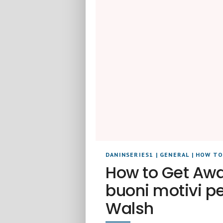
DANINSERIES1
|
GENERAL
|
HOW TO
How to Get Awa
buoni motivi p
Walsh