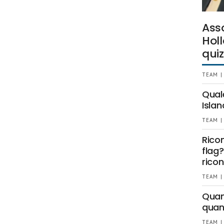
Ass
Holl
quiz
TEAM |
Qual
Islan
TEAM |
Rico
flag?
ricon
TEAM |
Quant
quan
TEAM |