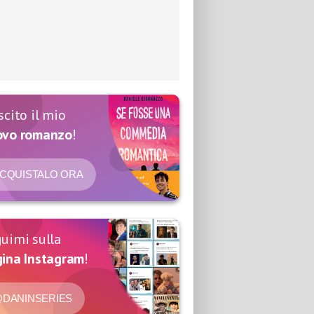
scito il mio
ovo romanzo
!
CQUISTALO ORA
uimi sulla
ina Instagram
!
DANINSERIES