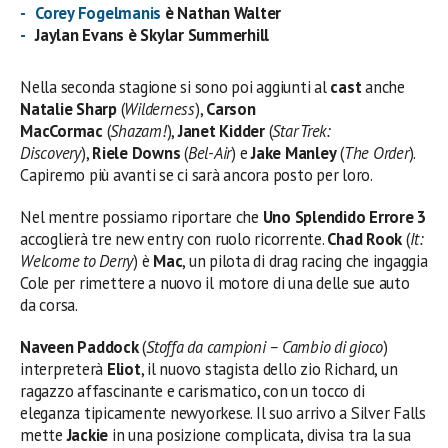
Corey Fogelmanis
è Nathan Walter
Jaylan Evans è Skylar Summerhill
Nella seconda stagione si sono poi aggiunti al
cast
anche
Natalie Sharp
(
Wilderness
),
Carson
MacCormac
(
Shazam!
),
Janet Kidder
(
Star Trek:
Discovery
),
Riele Downs
(
Bel-Air
) e
Jake Manley
(
The Order
).
Capiremo più avanti se ci sarà ancora posto per loro.
Nel mentre possiamo riportare che
Uno Splendido Errore 3
accoglierà tre new entry con ruolo ricorrente.
Chad Rook
(
It:
Welcome to Derry
) è
Mac
, un pilota di drag racing che ingaggia
Cole per rimettere a nuovo il motore di una delle sue auto
da corsa.
Naveen Paddock
(
Stoffa da campioni – Cambio di gioco
)
interpreterà
Eliot
, il nuovo stagista dello zio Richard, un
ragazzo affascinante e carismatico, con un tocco di
eleganza tipicamente newyorkese. Il suo arrivo a Silver Falls
mette
Jackie
in una posizione complicata, divisa tra la sua