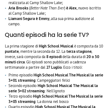
realizzata al Camp Shallow Lake;
Aria Brooks
(
Better Nate Than Ever
)
è Alex
, nuovo iscritto
al Camp Shallow Lake;
Liamani Segura
è Emmy
, alla sua prima audizione al
campo.
Quanti episodi ha la serie TV?
La prima stagione di
High School Musical
è composta da 10
puntate
, mentre la seconda da 12. La
terza stagione
,
invece, sarà composta da
8 episodi
della durata di
20 o 30
minuti circa
. Gli episodi sono pubblicati a cadenza
settimanale a partire dal
27 Luglio
. Ecco i titoli:
Primo episodio
High School Musical The Musical la serie
3×01
streaming
: Campeggiatori felici
Secondo episodio
High School Musical The Musical la
serie 3×02
streaming
: Nell’ignoto
Terzo episodio
High School Musical The Musical la serie
3×03
streaming
: La donna nel bosco
Quarto episodio
High School Musical The Musical la