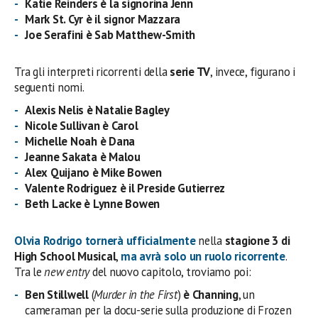
Katie Reinders è la signorina Jenn
Mark St. Cyr è il signor Mazzara
Joe Serafini è Sab Matthew-Smith
Tra gli interpreti ricorrenti della
serie TV
, invece, figurano i
seguenti nomi.
Alexis Nelis è Natalie Bagley
Nicole Sullivan è Carol
Michelle Noah è Dana
Jeanne Sakata è Malou
Alex Quijano è Mike Bowen
Valente Rodriguez è il Preside Gutierrez
Beth Lacke è Lynne Bowen
Olvia Rodrigo tornerà ufficialmente
nella
stagione 3 di
High School Musical
,
ma avrà solo un ruolo ricorrente
.
Tra le
new entry
del nuovo capitolo, troviamo poi:
Ben Stillwell
(
Murder in the First
)
è Channing
, un
cameraman per la docu-serie sulla produzione di Frozen