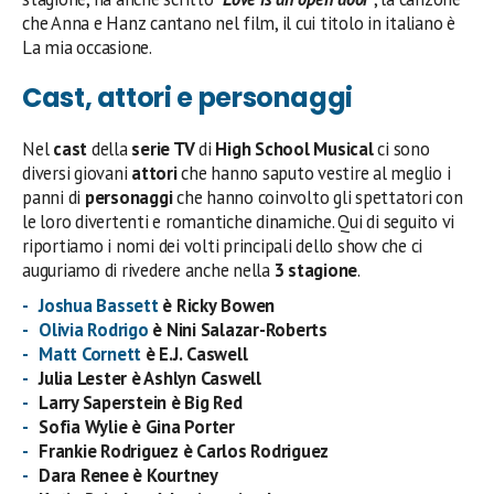
che Anna e Hanz cantano nel film, il cui titolo in italiano è
La mia occasione.
Cast, attori e personaggi
Nel
cast
della
serie TV
di
High School Musical
ci sono
diversi giovani
attori
che hanno saputo vestire al meglio i
panni di
personaggi
che hanno coinvolto gli spettatori con
le loro divertenti e romantiche dinamiche. Qui di seguito vi
riportiamo i nomi dei volti principali dello show che ci
auguriamo di rivedere anche nella
3 stagione
.
Joshua Bassett
è Ricky
Bowen
Olivia Rodrigo
è Nini
Salazar-Roberts
Matt Cornett
è E.J.
Caswell
Julia Lester è Ashlyn
Caswell
Larry Saperstein è Big Red
Sofia Wylie è Gina
Porter
Frankie Rodriguez è Carlos
Rodriguez
Dara Renee è Kourtney