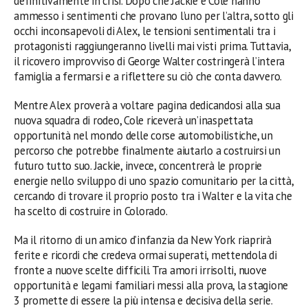
definitivamente in crisi. Dopo che Jackie e Cole hanno
ammesso i sentimenti che provano l’uno per l’altra, sotto gli
occhi inconsapevoli di Alex, le tensioni sentimentali tra i
protagonisti raggiungeranno livelli mai visti prima. Tuttavia,
il ricovero improvviso di George Walter costringerà l’intera
famiglia a fermarsi e a riflettere su ciò che conta davvero.
Mentre Alex proverà a voltare pagina dedicandosi alla sua
nuova squadra di rodeo, Cole riceverà un’inaspettata
opportunità nel mondo delle corse automobilistiche, un
percorso che potrebbe finalmente aiutarlo a costruirsi un
futuro tutto suo. Jackie, invece, concentrerà le proprie
energie nello sviluppo di uno spazio comunitario per la città,
cercando di trovare il proprio posto tra i Walter e la vita che
ha scelto di costruire in Colorado.
Ma il ritorno di un amico d’infanzia da New York riaprirà
ferite e ricordi che credeva ormai superati, mettendola di
fronte a nuove scelte difficili. Tra amori irrisolti, nuove
opportunità e legami familiari messi alla prova, la stagione
3 promette di essere la più intensa e decisiva della serie.