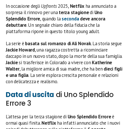
In occasione degli
Upfronts
2025,
Netflix
ha annunciato a
sorpresa il rinnovo per una
terza stagione
di
Uno
Splendido Errore
, quando la
seconda
deve ancora
debuttare
. Un segnale chiaro della fiducia che la
piattaforma ripone in questo titolo young adult.
La serie è
basata sul romanzo di Ali Novak
. La storia segue
Jackie Howard
, una ragazza costretta a ricominciare
daccapo in un nuovo stato, dopo la morte della sua famiglia.
Jackie
si trasferisce in Colorado a vivere con
Katherine
Walter
, la migliore amica di sua madre, che ha ben
dieci figli
e una figlia
. La serie esplora crescita personale e relazioni
con delicatezza e realismo.
Data di uscita
di Uno Splendido
Errore 3
L’attesa per la terza stagione di
Uno Splendido Errore
è
ormai quasi finita.
Netflix
ha infatti annunciato che i nuovi