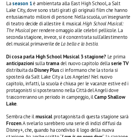
La
season 1
è ambientata alla East High School, a Salt
Lake City, dove sono stati girati gli originali film che hanno
entusiasmato milioni di persone. Nella scuola, un’insegnante
di teatro decide di allestire il musical
High School Musical:
The Musical
per rendere omaggio alle celebri pellicole. La
seconda stagione, invece, si è concentrata sull’allestimento
del musical primaverile de
La bella e la bestia
.
Di cosa parla High School Musical 3 stagione?
Le prima
anticipazioni
sulla
trama
del nuovo capitolo della
serie TV
distribuita da
Disney Plus
ci informano che la storia si
sposterà da Salt Lake City a Los Angeles! Nel nuovo
capitolo, infatti, la scuola è chiusa per le vacanze estive ed i
protagonisti si sposteranno nella Città del Angeli dove
trascorreranno un periodo in campeggio, il
Camp Shallow
Lake
.
Sembra che il
musical
protagonista di questa stagione sarà
Frozen
. A svelarlo sarebbero una serie di indizi diffusi da
Disney+, che, quando ha condiviso il logo della nuova
stagione, ha anche scritto “
Love is an open door
“, la canzone