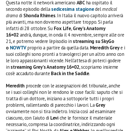
Questa notte il network americano
ABC
ha ospitato il
secondo episodio della
sedicesima stagione
del
medical
drama
di
Shonda Rhimes
. In Italia il nuovo capitolo arriverà
più avanti, ma non dovremo aspettare troppo. Si parla
infatti di 28 ottobre. Su
Fox Life
,
Grey’s Anatomy
16×02
andrà, dunque, in onda il 4 novembre, sempre alle ore
21, e potremo vedere l’episodio in
streaming su SkyGo
o
NOWTV
proprio a partire da quella data.
Meredith Grey
e i
suoi colleghi sono pronti a travolgerci per un altro anno con
le loro appassionanti vicende. Nell’attesa di poterci godere
in
streaming Grey’s Anatomy 16×02
, scopriamo insieme
cos’è accaduto durante
Back in the Saddle
.
Meredith
procede con le assegnazioni del tribunale, anche
se i suoi colleghi non le rendono le cose facili: saputo che si
tratta di un dottore, iniziano a sottoporle tutti i propri
problemi, rallentando di parecchio i lavori. La
Grey
ovviamente non si tira indietro. Inizia così ad esaminare
ciascuno, con l’aiuto di
Levi
che le fornisce il materiale
necessario, compresa la coordinatrice, indirizzando ogni
“paziente” al Pac North, da
Alex e Webber
. In quell’ospedale