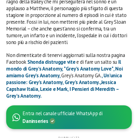
ragno della Bailey che mi perseguiterà nel sonno e un
applauso a Matthew, il personaggio più sfigato di questa
stagione in proporzione al numero di episodi in cui è stato
presente. Fossi in lui, non metterei più piede al Grey Sloan
Memorial – che anche quest’anno si conferma, tra un
tumore, un infarto e un incidente, l’ospedale in cui i dottori
sono più a rischio dei pazienti.
Non dimenticate di tenervi aggiornati sulla nostra pagina
Facebook
Shonda distrugge vite
e di fare un salto su
Il
mondo di Grey’s Anatomy
,
*Grey’s Anatomy Love*
,
Noi
amiamo Grey’s Anatomy
,
Grey’s Anatomy GA.
,
Un’unica
passione: Grey’s Anatomy
,
Grey’s Anatomy.
,
Jessica
Capshaw Italia
,
Lexie e Mark
,
I Pensieri di Meredith –
Grey’s Anatomy
.
Entra nel canale ufficiale WhatsApp di
Daninseries