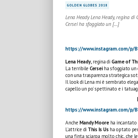
GOLDEN GLOBES 2018
Lena Heady Lena Heady, regina di G
Cersei ha sfoggiato un […]
https://www.instagram.com/p/B
Lena Heady
, regina di
Game of Th
La terribile
Cersei
ha sfoggiato un
con una trasparenza strategica sot
Il look di Lena mi è sembrato eleg
capello un po’ spettinato e i tatuag
https://www.instagram.com/p/
Anche
Mandy Moore
ha incantato t
L’attrice di
This Is Us
ha optato per 
una finta sciarpa molto chic, che le