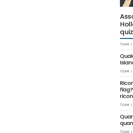
Ass
Holl
quiz
TEAM |
Qual
Islan
TEAM |
Rico
flag?
ricon
TEAM |
Quant
quan
TEAM |