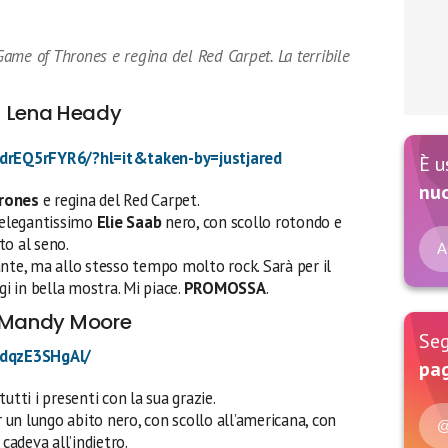
ame of Thrones e regina del Red Carpet. La terribile
Lena Heady
drEQ5rFYR6/?hl=it&taken-by=justjared
È u
nu
rones
e regina del Red Carpet.
 elegantissimo
Elie Saab
nero, con scollo rotondo e
to al seno.
A
ante, ma allo stesso tempo molto rock. Sarà per il
gi in bella mostra. Mi piace.
PROMOSSA
.
Mandy Moore
Seg
BdqzE3SHgAl/
pag
utti i presenti con la sua grazie.
un lungo abito nero, con scollo all’americana, con
@
 cadeva all’indietro.