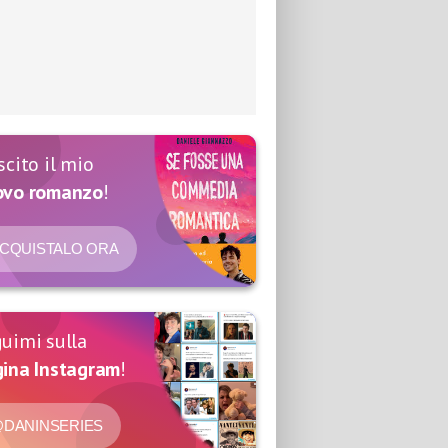
scito il mio
ovo romanzo
!
CQUISTALO ORA
uimi sulla
ina Instagram
!
DANINSERIES