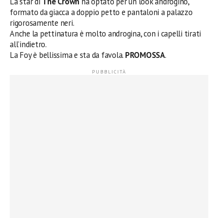
La star di
The Crown
ha optato per un look androgino,
formato da giacca a doppio petto e pantaloni a palazzo
rigorosamente neri.
Anche la pettinatura è molto androgina, con i capelli tirati
all’indietro.
La Foy è bellissima e sta da favola.
PROMOSSA
.