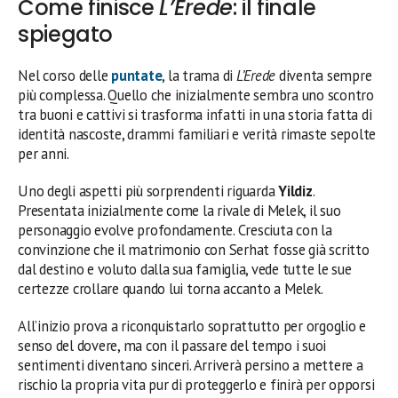
Come finisce
L’Erede
: il finale
spiegato
Nel corso delle
puntate
, la trama di
L’Erede
diventa sempre
più complessa. Quello che inizialmente sembra uno scontro
tra buoni e cattivi si trasforma infatti in una storia fatta di
identità nascoste, drammi familiari e verità rimaste sepolte
per anni.
Uno degli aspetti più sorprendenti riguarda
Yildiz
.
Presentata inizialmente come la rivale di Melek, il suo
personaggio evolve profondamente. Cresciuta con la
convinzione che il matrimonio con Serhat fosse già scritto
dal destino e voluto dalla sua famiglia, vede tutte le sue
certezze crollare quando lui torna accanto a Melek.
All’inizio prova a riconquistarlo soprattutto per orgoglio e
senso del dovere, ma con il passare del tempo i suoi
sentimenti diventano sinceri. Arriverà persino a mettere a
rischio la propria vita pur di proteggerlo e finirà per opporsi