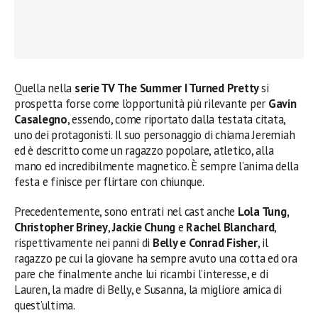
Quella nella
serie TV The Summer I Turned Pretty
si
prospetta forse come l’opportunità più rilevante per
Gavin
Casalegno
, essendo, come riportato dalla testata citata,
uno dei protagonisti. Il suo personaggio di chiama Jeremiah
ed è descritto come un ragazzo popolare, atletico, alla
mano ed incredibilmente magnetico. È sempre l’anima della
festa e finisce per flirtare con chiunque.
Precedentemente, sono entrati nel cast anche
Lola Tung,
Christopher Briney
,
Jackie Chung
e
Rachel Blanchard
,
rispettivamente nei panni di
Belly e Conrad Fisher
, il
ragazzo pe cui la giovane ha sempre avuto una cotta ed ora
pare che finalmente anche lui ricambi l’interesse, e di
Lauren, la madre di Belly, e Susanna, la migliore amica di
quest’ultima.