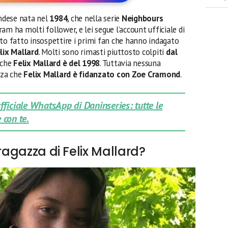
ndese nata nel
1984
, che nella serie
Neighbours
am ha molti follower, e lei segue l’account ufficiale di
bito fatto insospettire i primi fan che hanno indagato
lix Mallard
. Molti sono rimasti piuttosto colpiti
dal
 che
Felix Mallard è del 1998
. Tuttavia nessuna
za che
Felix Mallard è fidanzato con Zoe Cramond
.
 ufficiale WhatsApp di Daninseries: tutte le
 con te.
 ragazza di Felix Mallard?