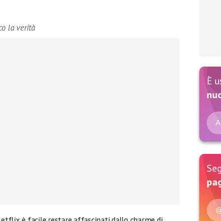
o la verità
È u
nu
A
Seg
pag
@
etflix è facile restare affascinati dallo charme di