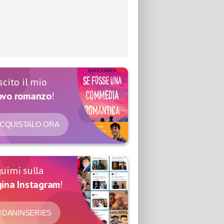
scito il mio
ovo romanzo
!
CQUISTALO ORA
uimi sulla
ina Instagram
!
DANINSERIES