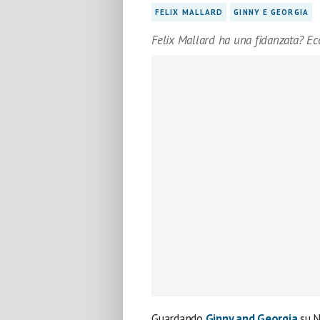
FELIX MALLARD
GINNY E GEORGIA
Felix Mallard ha una fidanzata? Ecc
Guardando
Ginny and Georgia
su N