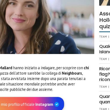
Ass
Holl
quiz
TEAM |
Qual
Islan
TEAM |
Mallard
hanno iniziato a indagare, per scoprire con
chi
Rico
gazza dell’attore sarebbe la collega di
Neighbours
,
flag?
i stata avvistata insieme dopo una parata tenutasi a
ricon
uale situazione mondiale potrebbe anche aver
TEAM |
scite pubbliche dei due assieme.
Quant
quan
 mio profilo ufficiale
Instagram
TEAM |