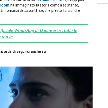
 Doom
ha immaginato la storia come a sé stante,
ltri romanzi della scrittrice, che presto farà anche
 ufficiale WhatsApp di Daninseries: tutte le
 con te.
ricorda di seguirci anche su