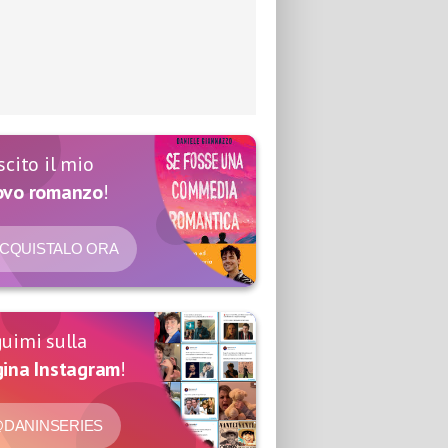
scito il mio
ovo romanzo
!
CQUISTALO ORA
uimi sulla
ina Instagram
!
DANINSERIES