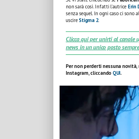
non sarà così. Infatti l’autrice
Erin
senza sequel. In ogni caso ci sono a
uscire
Stigma 2
.
Clicca qui per unirti al canale
news in un unico posto sempre
Per non perderti nessuna novità, 
Instagram, cliccando
QUI
.