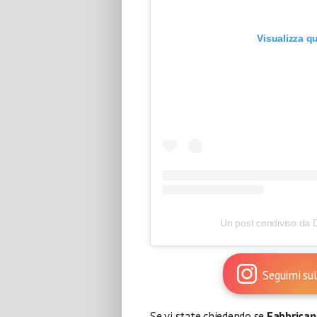
Visualizza q
Un post condiviso da 
Seguimi sul
Se vi state chiedendo se
Fabbrican