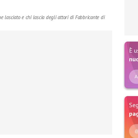
e lasciato e chi lascia degli attori di Fabbricante di
È u
nu
A
Seg
pag
@