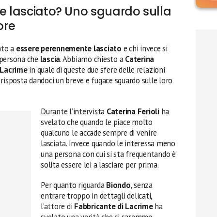
ne lasciato? Uno sguardo sulla
ore
ato a
essere perennemente lasciato
e chi invece si
a persona che
lascia
. Abbiamo chiesto a
Caterina
 Lacrime
in quale di queste due sfere delle relazioni
risposta dandoci un breve e fugace sguardo sulle loro
Durante l’intervista
Caterina Ferioli
ha
svelato che quando le piace molto
qualcuno le accade sempre di venire
lasciata. Invece quando le interessa meno
una persona con cui si sta frequentando è
solita essere lei a lasciare per prima.
Per quanto riguarda
Biondo
, senza
entrare troppo in dettagli delicati,
l’attore di
Fabbricante di Lacrime
ha
svelato una verità che ci saremmo