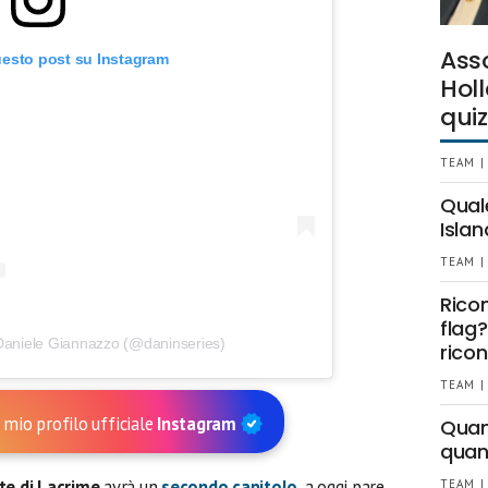
Ass
uesto post su Instagram
Holl
quiz
TEAM |
Qual
Islan
TEAM |
Rico
flag?
Daniele Giannazzo (@daninseries)
ricon
TEAM |
 mio profilo ufficiale
Instagram
Quant
quan
te di Lacrime
avrà un
secondo capitolo
, a oggi pare
TEAM |