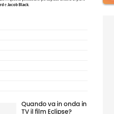
rd
e
Jacob Black
.
Quando va in onda in
TV il film Eclipse?