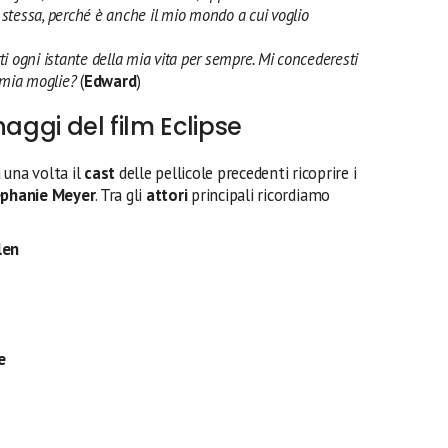
me stessa, perché è anche il mio mondo a cui voglio
i ogni istante della mia vita per sempre. Mi concederesti
e mia moglie?
(
Edward
)
naggi del film Eclipse
 una volta il
cast
delle pellicole precedenti ricoprire i
phanie Meyer
. Tra gli
attori
principali ricordiamo
len
e