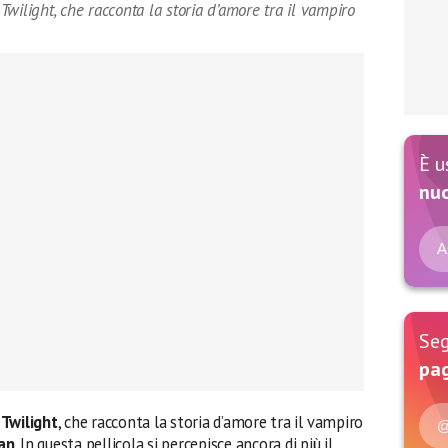
 Twilight, che racconta la storia d’amore tra il vampiro
È u
nu
A
Seg
pag
i
Twilight
, che racconta la storia d’amore tra il vampiro
@
an
. In questa pellicola si percepisce ancora di più il