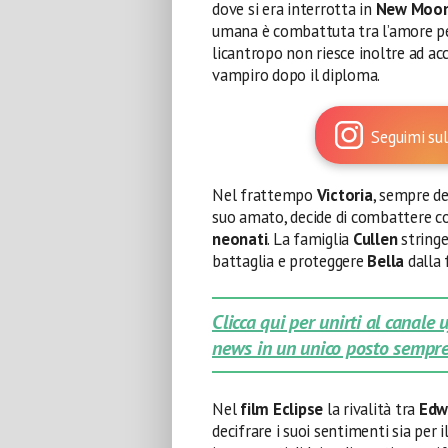
dove si era interrotta in
New Moo
umana è combattuta tra l’amore per
licantropo non riesce inoltre ad ac
vampiro dopo il diploma.
Seguimi sul
Nel frattempo
Victoria
, sempre d
suo amato, decide di combattere co
neonati
. La famiglia
Cullen
stringe
battaglia e proteggere
Bella
dalla 
Clicca qui per unirti al canale
news in un unico posto sempre
Nel
film Eclipse
la rivalità tra
Edw
decifrare i suoi sentimenti sia per