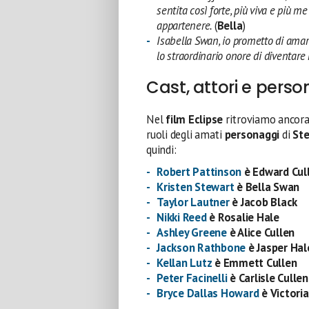
sentita così forte, più viva e più 
appartenere.
(
Bella
)
Isabella Swan, io prometto di amart
lo straordinario onore di diventar
Cast, attori e perso
Nel
film Eclipse
ritroviamo ancora
ruoli degli amati
personaggi
di
Ste
quindi:
Robert Pattinson
è Edward Cul
Kristen Stewart
è Bella Swan
Taylor Lautner
è Jacob Black
Nikki Reed
è Rosalie Hale
Ashley Greene
è Alice Cullen
Jackson Rathbone
è Jasper Hal
Kellan Lutz
è Emmett Cullen
Peter Facinelli
è Carlisle Cullen
Bryce Dallas Howard
è Victoria