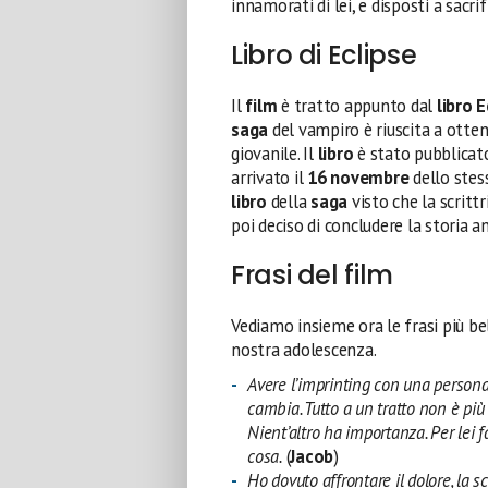
innamorati di lei, e disposti a sacri
Libro di Eclipse
Il
film
è tratto appunto dal
libro
E
saga
del vampiro è riuscita a otte
giovanile. Il
libro
è stato pubblicat
arrivato il
16 novembre
dello stes
libro
della
saga
visto che la scritt
poi deciso di concludere la storia 
Frasi del film
Vediamo insieme ora le frasi più be
nostra adolescenza.
Avere l’imprinting con una persona
cambia. Tutto a un tratto non è più l
Nient’altro ha importanza. Per lei 
cosa.
(
Jacob
)
Ho dovuto affrontare il dolore, la 