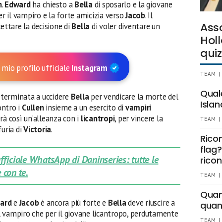
n
.
Edward
ha chiesto a
Bella
di sposarlo e la giovane
 il vampiro e la forte amicizia verso
Jacob
. Il
Ass
cettare la decisione di
Bella
di voler diventare un
Holl
quiz
 mio profilo ufficiale
Instagram
TEAM |
Qual
eterminata a uccidere
Bella
per vendicare la morte del
Islan
ntro i
Cullen
insieme a un esercito di
vampiri
rà così un’alleanza con i
licantropi
, per vincere la
TEAM |
furia di
Victoria
.
Rico
flag?
 ufficiale WhatsApp di Daninseries: tutte le
ricon
 con te.
TEAM |
Quant
ard
e
Jacob
è ancora più forte e
Bella
deve riuscire a
quan
 il vampiro che per il giovane licantropo, perdutamente
TEAM |