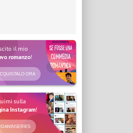
scito il mio
ovo romanzo
!
CQUISTALO ORA
uimi sulla
ina Instagram
!
DANINSERIES