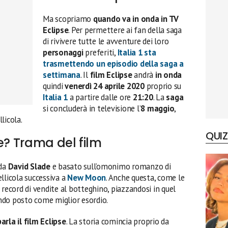
Ma scopriamo
quando va in onda in TV
Eclipse
. Per permettere ai fan della saga
di rivivere tutte le avventure dei loro
personaggi
preferiti,
Italia 1 sta
trasmettendo un episodio della
saga
a
settimana
. Il
film Eclipse
andrà
in onda
quindi
venerdì 24 aprile 2020
proprio su
Italia 1
a partire dalle ore
21:20
. La
saga
si concluderà in televisione l’
8 maggio
,
licola.
QUIZ
e? Trama del film
 da
David Slade
e basato sull’omonimo romanzo di
pellicola successiva a
New Moon
. Anche questa, come le
 record di vendite al botteghino, piazzandosi in quel
ndo posto come miglior esordio.
arla il film Eclipse
. La storia comincia proprio da