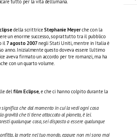
ficare tutto per la vita dell’umana.
clipse
della scrittrice
Stephanie Meyer
che con la
nere un enorme successo, soprattutto tra il pubblico
o il
7 agosto 2007
negli Stati Uniti, mentre in Italia è
so anno. Inizialmente questo doveva essere l’ultimo
rice aveva firmato un accordo per tre romanzi, ma ha
anche con un quarto volume.
lle del
film Eclipse
, e che ci hanno colpito durante la
 significa che dal momento in cui la vedi ogni cosa
a gravità che ti tiene attaccato al pianeta, è lei.
faresti qualunque cosa, sei disposto a essere qualunque
sconfitta, la morte nel tuo mondo, eppure non mi sono mai