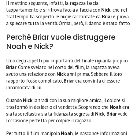
Il mattino seguente, infatti, la ragazza lascia
l’appartamento e si ritrova faccia a faccia con
Nick
, che nel
frattempo ha scoperto le bugie raccontate da
Briar
e prova
a spiegare tutta la verità. Ormai, però, il danno è stato fatto.
Perché Briar vuole distruggere
Noah e Nick?
Uno degli aspetti più importanti del finale riguarda proprio
Briar
. Come svelato nel corso del film, la ragazza aveva
avuto una relazione con
Nick
anni prima. Sebbene il loro
rapporto fosse complicato,
Briar
era convinta di essere
innamorata di lui.
Quando
Nick
la tradì con la sua migliore amica, il dolore si
trasformò in desiderio di vendetta. Scoprendo che
Noah
era
sia la sorellastra sia la fidanzata segreta di
Nick
,
Briar
vede
l’occasione perfetta per colpire il ragazzo.
Per tutto il film manipola
Noah
, le nasconde informazioni