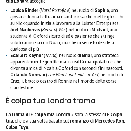
tua Londra
accoglie:
Louisa Binder
(
Hotel Portofino
) nel ruolo di
Sophia
, una
giovane donna bellissima e ambiziosa che mette gli occhi
su Nick quando inizia a lavorare alla Leister Enterprises.
Joel Nankervis
(
Beast of War
) nel ruolo di
Michael
, uno
studente di Oxford sicuro di sé e paziente che stringe
subito amicizia con Noah, ma che in segreto desidera
qualcosa di più.
Scarlett Rayner
(
Trying
) nel ruolo di
Briar
, una stratega
apparentemente gentile ma in realtà manipolatrice, che
diventa amica di Noah a Oxford con secondi fini nascosti.
Orlando Norman
(
The Map That Leads to You
) nel ruolo di
Cruz
, il braccio destro di Ronnie nel mondo delle corse
clandestine.
È colpa tua Londra trama
La
trama di È colpa mia Londra 2
sarà la stessa di
È Colpa
tua
, che è a sua volta basato sul
romanzo di Mercedes Ron
,
Culpa Tuya
.