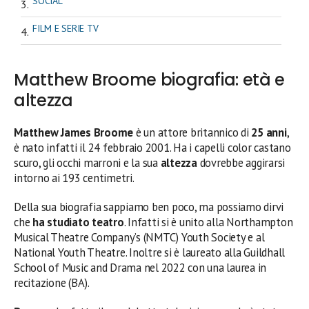
SOCIAL
FILM E SERIE TV
Matthew Broome biografia: età e
altezza
Matthew James Broome
è un attore britannico
di
25 anni
,
è nato infatti il 24 febbraio 2001. Ha i capelli color castano
scuro, gli occhi marroni e la sua
altezza
dovrebbe aggirarsi
intorno ai 193 centimetri.
Della sua biografia sappiamo ben poco, ma possiamo dirvi
che
ha studiato teatro
. Infatti si è unito alla Northampton
Musical Theatre Company’s (NMTC) Youth Society e al
National Youth Theatre. Inoltre si è laureato alla Guildhall
School of Music and Drama nel 2022 con una laurea in
recitazione (BA).