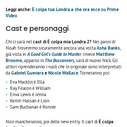
Leggi anche:
È colpa tua Londra a che ora esce su Prime
Video
Cast e personaggi
Chi ci sarà nel
cast di È colpa mia Londra 2?
Nei panni di
Noah troveremo sicuramente ancora una volta
Asha Banks
,
già vista in
A Good Girl’s Guide to Murder
. Invece
Matthew
Broome
, apparso in
The Buccaneers
, sarà di nuovo Nick. Gli
attori riprenderanno i ruoli che in originale sono interpretati
da
Gabriel Guevara
e
Nicole Wallace
. Torneranno poi:
Eva Macklin è Ella
Ray Fearon è William
Enva Lewis è Jenna
Kerim Hassan è Lion
Sam Buchanan è Ronnie
Non mancheranno, poi delle new entry. Il cast di
È colpa