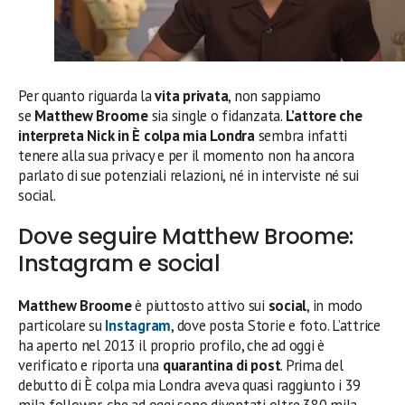
Per quanto riguarda la
vita privata
, non sappiamo
se
Matthew Broome
sia single o fidanzata.
L’attore che
interpreta Nick in È colpa mia Londra
sembra infatti
tenere alla sua privacy e per il momento non ha ancora
parlato di sue potenziali relazioni, né in interviste né sui
social.
Dove seguire Matthew Broome:
Instagram e social
Matthew Broome
è piuttosto attivo sui
social
, in modo
particolare su
Instagram
, dove posta Storie e foto. L’attrice
ha aperto nel 2013 il proprio profilo, che ad oggi è
verificato e riporta una
quarantina di post
. Prima del
debutto di È colpa mia Londra aveva quasi raggiunto i 39
mila follower, che ad oggi sono diventati oltre 380 mila.