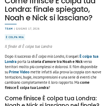
Come finisce È colpa tua
Londra: finale spiegato,
Noah e Nick si lasciano?
TEAM
| GIUGNO 17, 2026
È COLPA MIA
Il finale di È colpa tua Londra
Dopo il successo di
È colpa mia Londra
, il sequel
È colpa tua
Londra
porta la
storia d’amore tra Noah e Nick
verso
territori molto più complessi e dolorosi. Il film disponibile
su
Prime Video
mette infatti alla prova la coppia con nuove
tentazioni, bugie, incomprensioni e una serie di eventi che
cambiano completamente il loro rapporto. Ma
come
finisce È colpa tua Londra
?
Come finisce È colpa tua Londra:
Noah e Nick si lasciano nel finale?