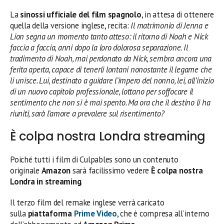
La
sinossi ufficiale del film spagnolo
, in attesa di ottenere
quella della versione inglese, recita:
Il matrimonio di Jenna e
Lion segna un momento tanto atteso: il ritorno di Noah e Nick
faccia a faccia, anni dopo la loro dolorosa separazione. Il
tradimento di Noah, mai perdonato da Nick, sembra ancora una
ferita aperta, capace di tenerli lontani nonostante il legame che
li unisce. Lui, destinato a guidare l’impero del nonno, lei, all’inizio
di un nuovo capitolo professionale, lottano per soffocare il
sentimento che non si è mai spento. Ma ora che il destino li ha
riuniti, sarà l’amore a prevalere sul risentimento?
È colpa nostra Londra streaming
Poiché tutti i film di Culpables sono un contenuto
originale
Amazon
sarà facilissimo vedere
È colpa nostra
Londra in streaming
.
Il terzo film del remake inglese verrà caricato
sulla
piattaforma
Prime Video
, che è compresa all’interno