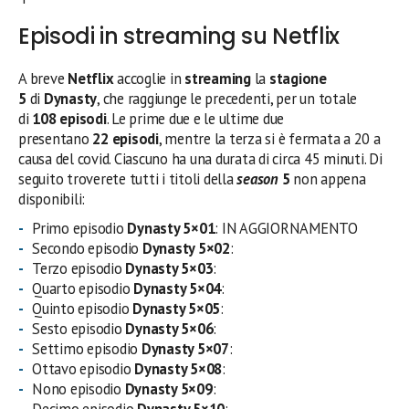
Episodi in streaming su Netflix
A breve
Netflix
accoglie in
streaming
la
stagione
5
di
Dynasty
, che raggiunge le precedenti, per un totale
di
108 episodi
. Le prime due e le ultime due
presentano
22
episodi
, mentre la terza si è fermata a 20 a
causa del covid. Ciascuno ha una durata di circa 45 minuti. Di
seguito troverete tutti i titoli della
season
5
non appena
disponibili:
Primo episodio
Dynasty 5×01
: IN AGGIORNAMENTO
Secondo episodio
Dynasty 5×02
:
Terzo episodio
Dynasty 5×03
:
Quarto episodio
Dynasty 5×04
:
Quinto episodio
Dynasty 5×05
:
Sesto episodio
Dynasty 5×06
:
Settimo episodio
Dynasty 5×07
:
Ottavo episodio
Dynasty 5×08
:
Nono episodio
Dynasty 5×09
: