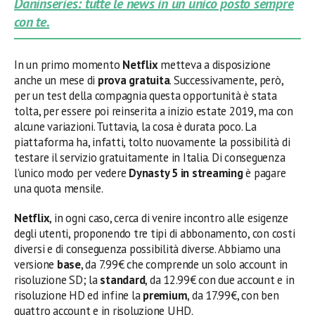
Daninseries: tutte le news in un unico posto sempre
con te.
In un primo momento
Netflix
metteva a disposizione
anche un mese di
prova gratuita
. Successivamente, però,
per un test della compagnia questa opportunità è stata
tolta, per essere poi reinserita a inizio estate 2019, ma con
alcune variazioni. Tuttavia, la cosa è durata poco. La
piattaforma ha, infatti, tolto nuovamente la possibilità di
testare il servizio gratuitamente in Italia. Di conseguenza
l’unico modo per vedere
Dynasty 5 in streaming
è pagare
una quota mensile.
Netflix
, in ogni caso, cerca di venire incontro alle esigenze
degli utenti, proponendo tre tipi di abbonamento, con costi
diversi e di conseguenza possibilità diverse. Abbiamo una
versione
base
, da 7.99€ che comprende un solo account in
risoluzione SD; la
standard
, da 12.99€ con due account e in
risoluzione HD ed infine la
premium
, da 17.99€, con ben
quattro account e in risoluzione UHD.