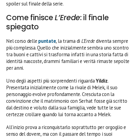
spoiler sul finale della serie.
Come finisce
L’Erede
: il finale
spiegato
Nel corso delle
puntate
, la trama di
L’Erede
diventa sempre
più complessa. Quello che inizialmente sembra uno scontro
tra buoni e cattivi si trasforma infatti in una storia fatta di
identità nascoste, drammi familiari e verità rimaste sepolte
per anni.
Uno degli aspetti più sorprendenti riguarda
Yildiz
.
Presentata inizialmente come la rivale di Melek, il suo
personaggio evolve profondamente. Cresciuta con la
convinzione che il matrimonio con Serhat fosse già scritto
dal destino e voluto dalla sua famiglia, vede tutte le sue
certezze crollare quando lui torna accanto a Melek.
All’inizio prova a riconquistarlo soprattutto per orgoglio e
senso del dovere, ma con il passare del tempo i suoi