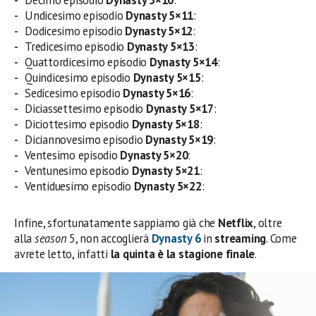
Decimo episodio
Dynasty 5×10
:
Undicesimo episodio
Dynasty 5×11
:
Dodicesimo episodio
Dynasty 5×12
:
Tredicesimo episodio
Dynasty 5×13
:
Quattordicesimo episodio
Dynasty 5×14
:
Quindicesimo episodio
Dynasty 5×15
:
Sedicesimo episodio
Dynasty 5×16
:
Diciassettesimo episodio
Dynasty 5×17
:
Diciottesimo episodio
Dynasty 5×18
:
Diciannovesimo episodio
Dynasty 5×19
:
Ventesimo episodio
Dynasty 5×20
:
Ventunesimo episodio
Dynasty 5×21
:
Ventiduesimo episodio
Dynasty 5×22
:
Infine, sfortunatamente sappiamo già che
Netflix
, oltre
alla
season
5, non accoglierà
Dynasty 6
in
streaming
. Come
avrete letto, infatti
la quinta è la stagione finale
.