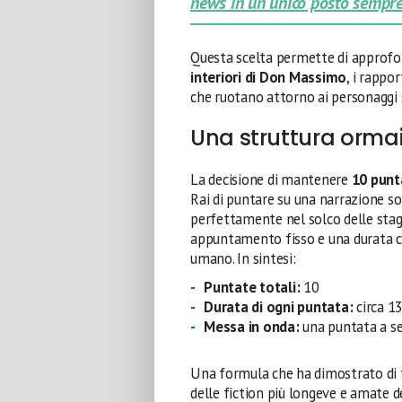
news in un unico posto sempre
Questa scelta permette di approfond
interiori di Don Massimo
, i rappo
che ruotano attorno ai personaggi st
Una struttura ormai 
La decisione di mantenere
10 punt
Rai di puntare su una narrazione sol
perfettamente nel solco delle stagi
appuntamento fisso e una durata che
umano. In sintesi:
Puntate totali:
10
Durata di ogni puntata:
circa 1
Messa in onda:
una puntata a se
Una formula che ha dimostrato di 
delle fiction più longeve e amate de