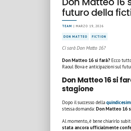
Don Matteo 16 s
futuro della fict
TEAM
| MARZO 19, 2026
DON MATTEO
FICTION
Ci sarà Don Matto 16?
Don Matteo 16 si farà?
Ecco tutto
Raoul Bova e anticipazioni sul futur
Don Matteo 16 si fa
stagione
Dopo il successo della
quindicesim
stessa domanda:
Don Matteo 16 s
Al momento, è bene chiarirlo subi
stata ancora ufficialmente conf