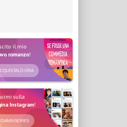
scito il mio
ovo romanzo
!
CQUISTALO ORA
uimi sulla
ina Instagram
!
DANINSERIES