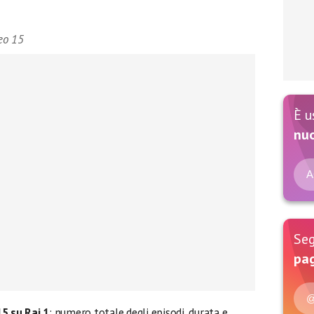
eo 15
È u
nu
A
Seg
pag
@
5 su Rai 1
: numero totale degli episodi, durata e