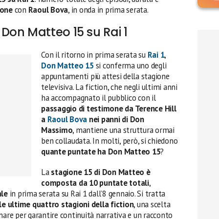
ione
con
Raoul Bova
, in onda in prima serata.
on Matteo 15 su Rai 1
Con il ritorno in prima serata su
Rai 1
,
Don Matteo 15
si conferma uno degli
appuntamenti più attesi della stagione
televisiva. La fiction, che negli ultimi anni
ha accompagnato il pubblico con il
passaggio di testimone da Terence Hill
a
Raoul Bova
nei panni di Don
Massimo
, mantiene una struttura ormai
ben collaudata. In molti, però, si chiedono
quante puntate ha Don Matteo 15
?
La
stagione 15 di Don Matteo è
composta da 10 puntate totali
,
ale
in prima serata su Rai 1 dall’8 gennaio. Si tratta
le ultime quattro stagioni della fiction
, una scelta
mare per garantire continuità narrativa e un racconto