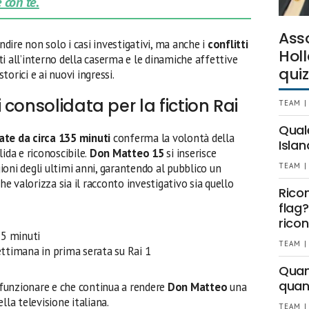
 con te.
Ass
ire non solo i casi investigativi, ma anche i
conflitti
Holl
rti all’interno della caserma e le dinamiche affettive
quiz
orici e ai nuovi ingressi.
consolidata per la fiction Rai
TEAM |
Qual
ate da circa 135 minuti
conferma la volontà della
Islan
ida e riconoscibile.
Don Matteo 15
si inserisce
oni degli ultimi anni, garantendo al pubblico un
TEAM |
 valorizza sia il racconto investigativo sia quello
Rico
flag?
ricon
35 minuti
TEAM |
ttimana in prima serata su Rai 1
Quant
quan
funzionare e che continua a rendere
Don Matteo
una
lla televisione italiana.
TEAM |