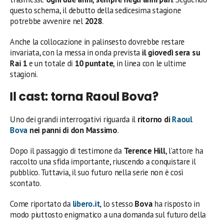
questo schema, il debutto della sedicesima stagione
potrebbe avvenire nel
2028
.
Anche la collocazione in palinsesto dovrebbe restare
invariata, con la messa in onda prevista
il giovedì sera su
Rai 1
e un totale di
10 puntate
, in linea con le ultime
stagioni.
Il cast: torna Raoul Bova?
Uno dei grandi interrogativi riguarda il
ritorno di
Raoul
Bova
nei panni di don Massimo
.
Dopo il passaggio di testimone da
Terence Hill
, l’attore ha
raccolto una sfida importante, riuscendo a conquistare il
pubblico. Tuttavia, il suo futuro nella serie non è così
scontato.
Come riportato da
libero.it
, lo stesso
Bova
ha risposto in
modo piuttosto enigmatico a una domanda sul futuro della