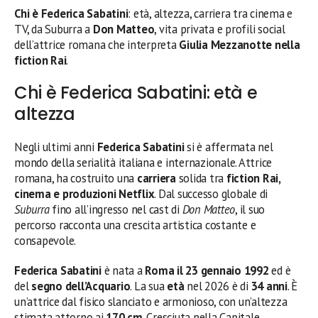
Chi è Federica Sabatini
: età, altezza, carriera tra cinema e
TV, da Suburra a
Don Matteo
, vita privata e profili social
dell’attrice romana che interpreta
Giulia Mezzanotte nella
fiction Rai
.
Chi è Federica Sabatini: età e
altezza
Negli ultimi anni
Federica Sabatini
si è affermata nel
mondo della serialità italiana e internazionale. Attrice
romana, ha costruito una
carriera
solida tra
fiction Rai,
cinema e produzioni Netflix
. Dal successo globale di
Suburra
fino all’ingresso nel cast di
Don Matteo
, il suo
percorso racconta una crescita artistica costante e
consapevole.
Federica Sabatini
è nata a
Roma il 23 gennaio 1992
ed è
del
segno dell’Acquario
. La sua
età
nel 2026 è di
34 anni
. È
un’attrice dal fisico slanciato e armonioso, con un’altezza
stimata attorno ai
170 cm
. Cresciuta nella Capitale,