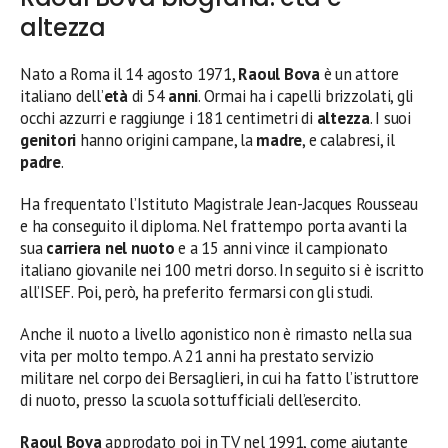
altezza
Nato a Roma il 14 agosto 1971,
Raoul Bova
è un attore
italiano dell’
età
di 54
anni
. Ormai ha i capelli brizzolati, gli
occhi azzurri e raggiunge i 181 centimetri di
altezza
. I suoi
genitori
hanno origini campane, la
madre
, e calabresi, il
padre
.
Ha frequentato l’Istituto Magistrale Jean-Jacques Rousseau
e ha conseguito il diploma. Nel frattempo porta avanti la
sua
carriera nel nuoto
e a 15 anni vince il campionato
italiano giovanile nei 100 metri dorso. In seguito si è iscritto
all’ISEF. Poi, però, ha preferito fermarsi con gli studi.
Anche il nuoto a livello agonistico non è rimasto nella sua
vita per molto tempo. A 21 anni ha prestato servizio
militare nel corpo dei Bersaglieri, in cui ha fatto l’istruttore
di nuoto, presso la scuola sottufficiali dell’esercito.
Raoul Bova
approdato poi in TV nel 1991, come aiutante