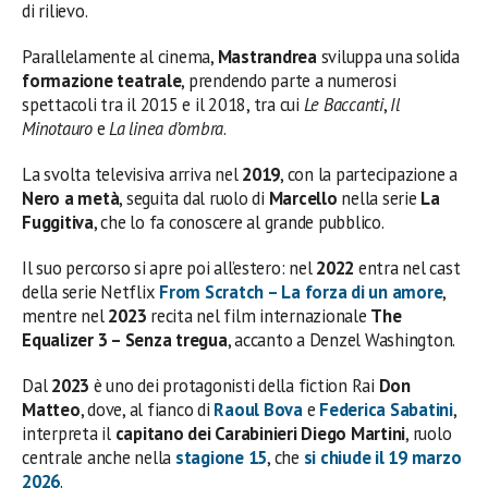
di rilievo.
Parallelamente al cinema,
Mastrandrea
sviluppa una solida
formazione teatrale
, prendendo parte a numerosi
spettacoli tra il 2015 e il 2018, tra cui
Le Baccanti
,
Il
Minotauro
e
La linea d’ombra
.
La svolta televisiva arriva nel
2019
, con la partecipazione a
Nero a metà
, seguita dal ruolo di
Marcello
nella serie
La
Fuggitiva
, che lo fa conoscere al grande pubblico.
Il suo percorso si apre poi all’estero: nel
2022
entra nel cast
della serie Netflix
From Scratch – La forza di un amore
,
mentre nel
2023
recita nel film internazionale
The
Equalizer 3 – Senza tregua
, accanto a Denzel Washington.
Dal
2023
è uno dei protagonisti della fiction Rai
Don
Matteo
, dove, al fianco di
Raoul Bova
e
Federica Sabatini
,
interpreta il
capitano dei Carabinieri Diego Martini
, ruolo
centrale anche nella
stagione 15
, che
si chiude il 19 marzo
2026
.