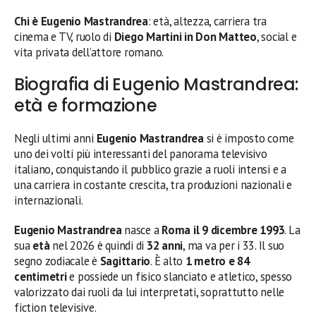
Chi è Eugenio Mastrandrea
: età, altezza, carriera tra
cinema e TV, ruolo di
Diego Martini in Don Matteo
, social e
vita privata dell’attore romano.
Biografia di Eugenio Mastrandrea:
età e formazione
Negli ultimi anni
Eugenio Mastrandrea
si è imposto come
uno dei volti più interessanti del panorama televisivo
italiano, conquistando il pubblico grazie a ruoli intensi e a
una carriera in costante crescita, tra produzioni nazionali e
internazionali.
Eugenio Mastrandrea
nasce a
Roma il 9 dicembre 1993
. La
sua
età
nel 2026 è quindi di
32 anni
, ma va per i 33. Il suo
segno zodiacale è
Sagittario
. È alto
1 metro e 84
centimetri
e possiede un fisico slanciato e atletico, spesso
valorizzato dai ruoli da lui interpretati, soprattutto nelle
fiction televisive.