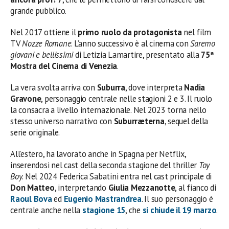
grande pubblico.
Nel 2017 ottiene il
primo ruolo da protagonista
nel film
TV
Nozze Romane
. L’anno successivo è al cinema con
Saremo
giovani e bellissimi
di Letizia Lamartire, presentato alla
75ª
Mostra del Cinema di Venezia
.
La vera svolta arriva con
Suburra
, dove interpreta
Nadia
Gravone
, personaggio centrale nelle stagioni 2 e 3. Il ruolo
la consacra a livello internazionale. Nel 2023 torna nello
stesso universo narrativo con
Suburræterna
, sequel della
serie originale.
All’estero, ha lavorato anche in Spagna per Netflix,
inserendosi nel cast della seconda stagione del thriller
Toy
Boy
. Nel 2024 Federica Sabatini entra nel cast principale di
Don Matteo
, interpretando
Giulia Mezzanotte
, al fianco di
Raoul Bova
ed
Eugenio Mastrandrea
. Il suo personaggio è
centrale anche nella
stagione 15
, che
si chiude il 19 marzo
.