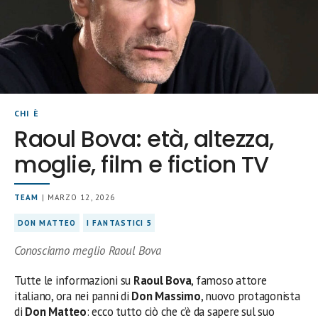
CHI È
Raoul Bova: età, altezza,
moglie, film e fiction TV
TEAM
| MARZO 12, 2026
DON MATTEO
I FANTASTICI 5
Conosciamo meglio Raoul Bova
Tutte le informazioni su
Raoul Bova
, famoso attore
italiano, ora nei panni di
Don Massimo
, nuovo protagonista
di
Don Matteo
: ecco tutto ciò che c’è da sapere sul suo