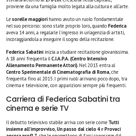
proviene da una famiglia molto legata alla cultura e all’arte.
Le
sorelle maggiori
hanno avuto un ruolo fondamentale
nel suo percorso: sono state proprio loro, quando
Federica
aveva 14 anni, a regalarle l’ingresso in un’agenzia di artisti,
incoraggiandola a inseguire il sogno della recitazione.
Federica Sabatini
inizia a studiare recitazione giovanissima.
A 18 anni frequenta il
C.I.A.P.A. (Centro Intensivo
Allenamento Permanente Attori)
. Nel 2013 entra al
Centro Sperimentale di Cinematografia di Roma
, che
frequenta fino al 2015. I primi ruoli arrivano poco dopo, tra
cinema e televisione, con apparizioni sempre più frequenti.
Carriera di Federica Sabatini tra
cinema e serie TV
Il debutto televisivo stabile arriva con serie come
Tutti
insieme all’improvviso
,
Un passo dal cielo 4
e
Provaci
ancora prof! 7
, che le permettono di farsi conoscere dal