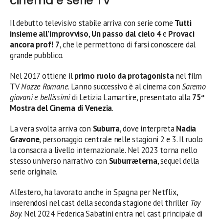
cinema e serie TV
Il debutto televisivo stabile arriva con serie come
Tutti
insieme all’improvviso
,
Un passo dal cielo 4
e
Provaci
ancora prof! 7
, che le permettono di farsi conoscere dal
grande pubblico.
Nel 2017 ottiene il
primo ruolo da protagonista
nel film
TV
Nozze Romane
. L’anno successivo è al cinema con
Saremo
giovani e bellissimi
di Letizia Lamartire, presentato alla
75ª
Mostra del Cinema di Venezia
.
La vera svolta arriva con
Suburra
, dove interpreta
Nadia
Gravone
, personaggio centrale nelle stagioni 2 e 3. Il ruolo
la consacra a livello internazionale. Nel 2023 torna nello
stesso universo narrativo con
Suburræterna
, sequel della
serie originale.
All’estero, ha lavorato anche in Spagna per Netflix,
inserendosi nel cast della seconda stagione del thriller
Toy
Boy
. Nel 2024 Federica Sabatini entra nel cast principale di