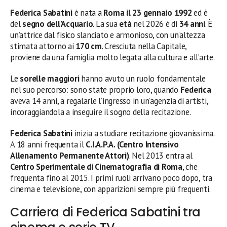
Federica Sabatini
è nata a
Roma il 23 gennaio 1992
ed è
del
segno dell’Acquario
. La sua
età
nel 2026 è di
34 anni
. È
un’attrice dal fisico slanciato e armonioso, con un’altezza
stimata attorno ai
170 cm
. Cresciuta nella Capitale,
proviene da una famiglia molto legata alla cultura e all’arte.
Le
sorelle maggiori
hanno avuto un ruolo fondamentale
nel suo percorso: sono state proprio loro, quando
Federica
aveva 14 anni, a regalarle l’ingresso in un’agenzia di artisti,
incoraggiandola a inseguire il sogno della recitazione.
Federica Sabatini
inizia a studiare recitazione giovanissima.
A 18 anni frequenta il
C.I.A.P.A. (Centro Intensivo
Allenamento Permanente Attori)
. Nel 2013 entra al
Centro Sperimentale di Cinematografia di Roma
, che
frequenta fino al 2015. I primi ruoli arrivano poco dopo, tra
cinema e televisione, con apparizioni sempre più frequenti.
Carriera di Federica Sabatini tra