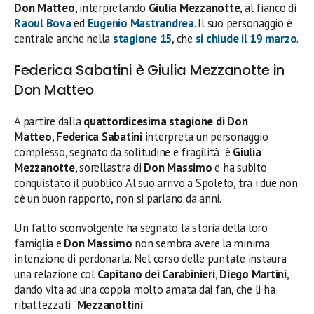
Don Matteo
, interpretando
Giulia Mezzanotte
, al fianco di
Raoul Bova
ed
Eugenio Mastrandrea
. Il suo personaggio è
centrale anche nella
stagione 15
, che
si chiude il 19 marzo
.
Federica Sabatini è Giulia Mezzanotte in
Don Matteo
A partire dalla
quattordicesima stagione di Don
Matteo
,
Federica Sabatini
interpreta un personaggio
complesso, segnato da solitudine e fragilità: è
Giulia
Mezzanotte
, sorellastra di
Don Massimo
e ha subito
conquistato il pubblico. Al suo arrivo a Spoleto, tra i due non
c’è un buon rapporto, non si parlano da anni.
Un fatto sconvolgente ha segnato la storia della loro
famiglia e
Don Massimo
non sembra avere la minima
intenzione di perdonarla. Nel corso delle puntate instaura
una relazione col
Capitano dei Carabinieri, Diego Martini
,
dando vita ad una coppia molto amata dai fan, che li ha
ribattezzati “
Mezzanottini
“.