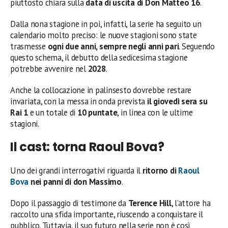
piuttosto chiara sulla
data di uscita di Don Matteo 16
.
Dalla nona stagione in poi, infatti, la serie ha seguito un
calendario molto preciso: le nuove stagioni sono state
trasmesse
ogni due anni, sempre negli anni pari
. Seguendo
questo schema, il debutto della sedicesima stagione
potrebbe avvenire nel
2028
.
Anche la collocazione in palinsesto dovrebbe restare
invariata, con la messa in onda prevista
il giovedì sera su
Rai 1
e un totale di
10 puntate
, in linea con le ultime
stagioni.
Il cast: torna Raoul Bova?
Uno dei grandi interrogativi riguarda il
ritorno di
Raoul
Bova
nei panni di don Massimo
.
Dopo il passaggio di testimone da
Terence Hill
, l’attore ha
raccolto una sfida importante, riuscendo a conquistare il
pubblico. Tuttavia, il suo futuro nella serie non è così