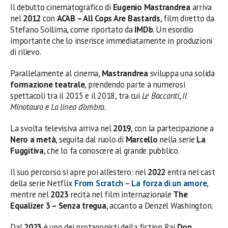
Il debutto cinematografico di
Eugenio Mastrandrea
arriva
nel
2012
con
ACAB – All Cops Are Bastards
, film diretto da
Stefano Sollima, come riportato da
IMDb
. Un esordio
importante che lo inserisce immediatamente in produzioni
di rilievo.
Parallelamente al cinema,
Mastrandrea
sviluppa una solida
formazione teatrale
, prendendo parte a numerosi
spettacoli tra il 2015 e il 2018, tra cui
Le Baccanti
,
Il
Minotauro
e
La linea d’ombra
.
La svolta televisiva arriva nel
2019
, con la partecipazione a
Nero a metà
, seguita dal ruolo di
Marcello
nella serie
La
Fuggitiva
, che lo fa conoscere al grande pubblico.
Il suo percorso si apre poi all’estero: nel
2022
entra nel cast
della serie Netflix
From Scratch – La forza di un amore
,
mentre nel
2023
recita nel film internazionale
The
Equalizer 3 – Senza tregua
, accanto a Denzel Washington.
Dal
2023
è uno dei protagonisti della fiction Rai
Don