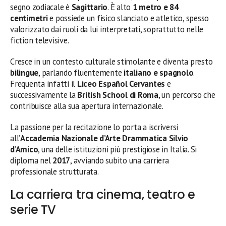
segno zodiacale è
Sagittario
. È alto
1 metro e 84
centimetri
e possiede un fisico slanciato e atletico, spesso
valorizzato dai ruoli da lui interpretati, soprattutto nelle
fiction televisive.
Cresce in un contesto culturale stimolante e diventa presto
bilingue
, parlando fluentemente
italiano e spagnolo
.
Frequenta infatti il
Liceo Español Cervantes
e
successivamente la
British School di Roma
, un percorso che
contribuisce alla sua apertura internazionale.
La passione per la recitazione lo porta a iscriversi
all’
Accademia Nazionale d’Arte Drammatica Silvio
d’Amico
, una delle istituzioni più prestigiose in Italia. Si
diploma nel
2017
, avviando subito una carriera
professionale strutturata.
La carriera tra cinema, teatro e
serie TV